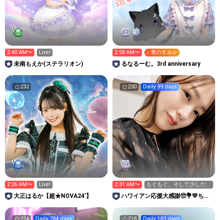
2:40 AM〜
Live!
2:58 AM〜
♪ 青のすみか
未南もえか(ステラリオン)
るなるーむ。3rd anniversary
232
230
Daily 99 days
2:26 AM〜
Live!
2:31 AM〜
もぐもぐ、そして少しだけ
🤏すみません😭
大正はるか【超★NOVA24’】
ハワイアン応援大感謝🥺💐💛ちは
る🐣🌷🏝️
224
Daily 784 days
218
Daily 183 days