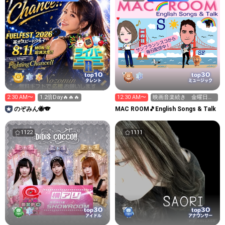
10
30
top
top
タレント
ミュージック
2:30 AM〜
1.2倍Day🔥🔥🔥
12:30 AM〜
映画音楽続き 金曜日は
日本語も 次枠13時
のぞみん🐝🐨
MAC ROOM🎵English Songs & Talk
1122
1111
30
30
top
top
アイドル
アナウンサー