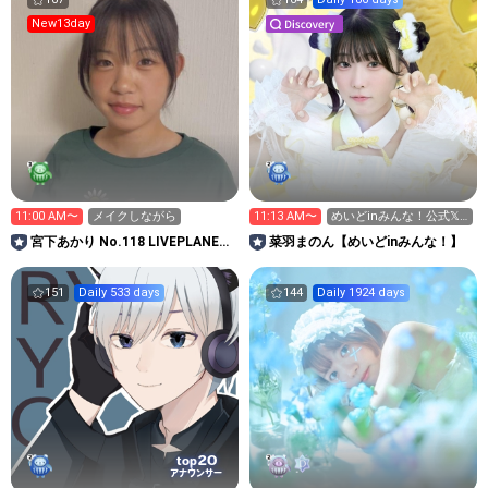
New13day
11:00 AM〜
メイクしながら
11:13 AM〜
めいどinみんな！公式𝕏
フォローお願いしま
宮下あかり No.118 LIVEPLANET
菜羽まのん【めいどinみんな！】
す！！
新アイドルAD
151
Daily 533 days
144
Daily 1924 days
20
top
アナウンサー