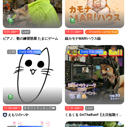
9:31 AM〜
Live!
11:11 AM〜
♪ Dreams come true
ピアノ、歌の練習部屋 たまにゲーム
🐹カモナMAR!ハウス‪🐹
42
Daily 448 days
40
Daily 836 days
30
top
ライバー
11:00 AM〜
# ギフトランキング👑
11:31 AM〜
Live!
えもりのへや
くるくる OnTheRun!!【土日短期イ
ベ】