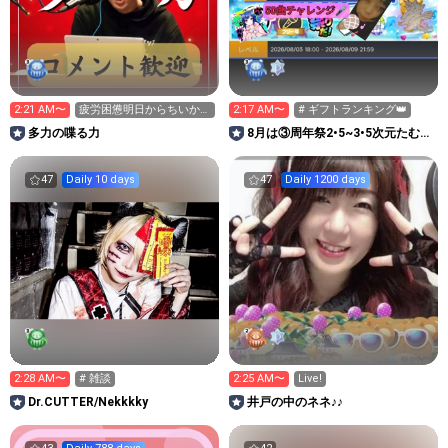
2:21 AM〜
疲労困憊明日からちいかわ
2:17 AM〜
# ギフトランキング👑
ボンドロ地獄。
多力の喋る力
8月は③周年祭2•5~3•5次元たむに
ゃと遊び場っしょい
47
Daily 10 days
47
Daily 1200 days
2:28 AM〜
# 雑談
2:25 AM〜
Live!
Dr.CUTTER/Nekkkky
井戸の中のネネ♪♪