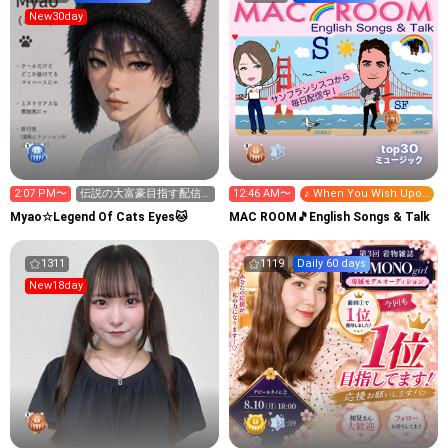
New30day
30
top
ミュージック
2:07 PM〜
伝説の大富豪目指す配信
12:46 AM〜
♪ When You Wish Upon
２日目
A Star [星に願いを「ピノ
Myao☆Legend Of Cats Eyes🐱
MAC ROOM🎵English Songs & Talk
キオ」より]
1311
1119
Daily 60 days
New18day