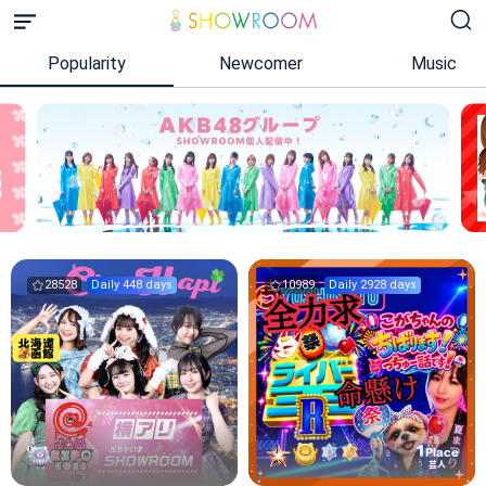
Popularity
Newcomer
Music
28528
Daily 448 days
10989
Daily 2928 days
1
Place
芸人