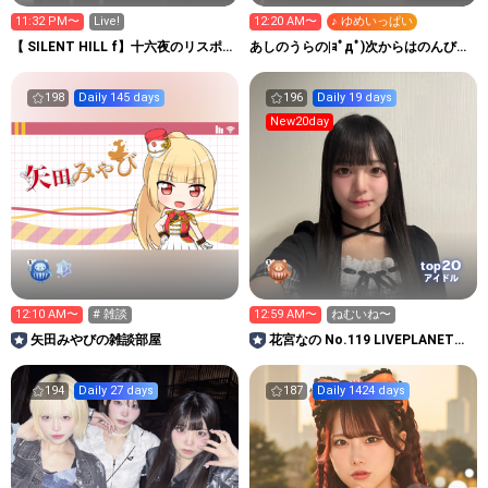
11:32 PM〜
Live!
12:20 AM〜
♪ ゆめいっぱい
【 SILENT HILL f】十六夜のリスポ
あしのうらの|ｮﾟдﾟ)次からはのんびり
ーン地点
配信するーむ🦶🏻
198
Daily 145 days
196
Daily 19 days
New20day
20
top
アイドル
12:10 AM〜
# 雑談
12:59 AM〜
ねむいね〜
矢田みやびの雑談部屋
花宮なの No.119 LIVEPLANET新
アイドルAD
194
Daily 27 days
187
Daily 1424 days