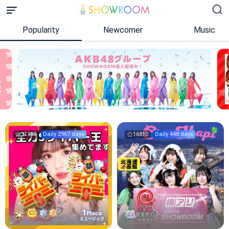
Popularity
Newcomer
Music
31388
Daily 2967 days
16810
Daily 448 days
1
Place
ミュージック