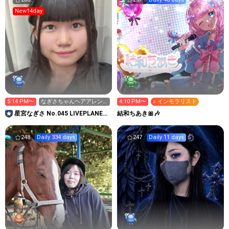
New14day
5:14 PM〜
なぎさちゃんヘアアレン
4:10 PM〜
♪ インモラリスト
ジする‼️みてて♡∩^ω^∩
星宮なぎさ No.045 LIVEPLANET
結和ちあき🎀🎶
新アイドルAD
248
Daily 334 days
247
Daily 11 days