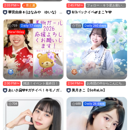
2:03 PM〜
♪ 青と夏
2:45 PM〜
フォロー・キラ星お願い
します🦩🩷
華宮由奈🌷(はなみや ゆいな)
8/3パックイベ🌿まこ🦩🩷
イベント最終日！
759
Daily 17 days
719
Daily 260 days
New18day
2:00 PM〜
雑談！イベント最終日！
2:54 PM〜
お布団の中からこんにち
は🍘寝起きデス
あいさ🥶🩷#ガチイベ！キモノガ
美月きこ【SoRaLis】
－ル2026
704
688
Daily 26 days