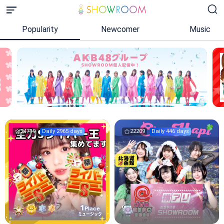
Popularity
Newcomer
Music
24719
Daily 2965 days
22209
Daily 446 days
1
Place
ミュージック