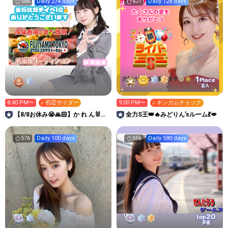
586
Daily 274 days
577
Daily 128 days
1
Place
芸人
8:40 PM〜
♪ 初恋サイダー
9:00 PM〜
♪ ギンガムチェック
【8/8お休み😭🙏🏻】か れ ん🐰🎀
全力S王👑🔥みどりん’sルーム💃💋
🩷
576
Daily 100 days
566
Daily 580 days
20
top
声優