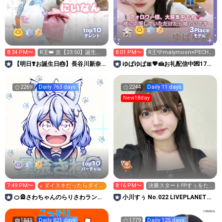
3
10
top
Place
タレント
モデル
8:34 PM〜
R王👑 次【23:50】誕生日
8:01 PM〜
R王️🩵malymoon×PECHE
カウントダウン🎂
お礼配信🥰
【明日❣️お誕生日🎂】長谷川新奈
ゆぱゆぱ🎀💖🍰お礼配信中💌17
🐰🥕
日〜大本命🔥CanCam🔥
2269
Daily 763 days
2244
Daily 11 days
New18day
10
top
バーチャル
7:49 PM〜
♪ ダイスキだったらダイジ
8:16 PM〜
決勝スタート‼️‼️すぅをた
ョウブ!
すぅけて‼️‼️
🍊🎡さわちゃんのらりさわランド
小川すぅ No.022 LIVEPLANET新
🎡🍊
アイドルAD
1849
Daily 821 days
1779
Daily 125 days