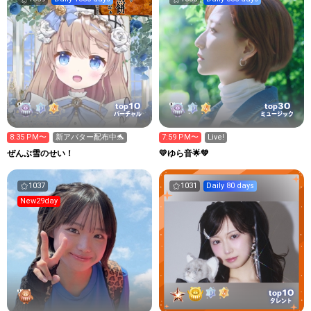
10
30
top
top
バーチャル
ミュージック
8:35 PM〜
新アバター配布中🐬
7:59 PM〜
Live!
ぜんぶ雪のせい！
💛ゆら音🌟💚
1037
1031
Daily 80 days
New29day
10
top
タレント