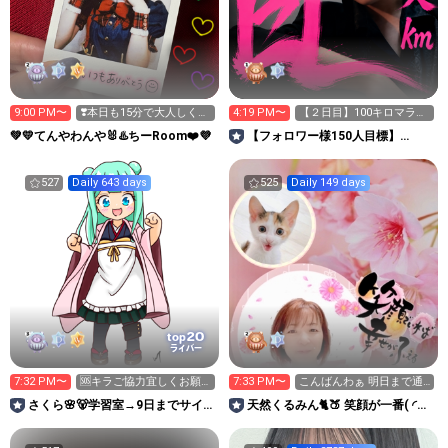
9:00 PM〜
❣️本日も15分で大人しく終
4:19 PM〜
【２日目】100キロマラソ
わるよ🐰♨️
ン 頑張りま〜す🎉
💚💛てんやわんや🐰♨️ちーRoom❤️💜
【フォロワー様150人目標】
JUNON 仲野流生👽🩷
527
Daily 643 days
525
Daily 149 days
20
top
ライバー
7:32 PM〜
🆘️キラご協力宜しくお願
7:33 PM〜
こんばんわぁ 明日まで通
いします🙇
常配信です
さくら🌸🐻学習室→9日までサイン
天然くるみん🐈🍑 笑顔が一番( ◜◡◝
イベ🩷
)