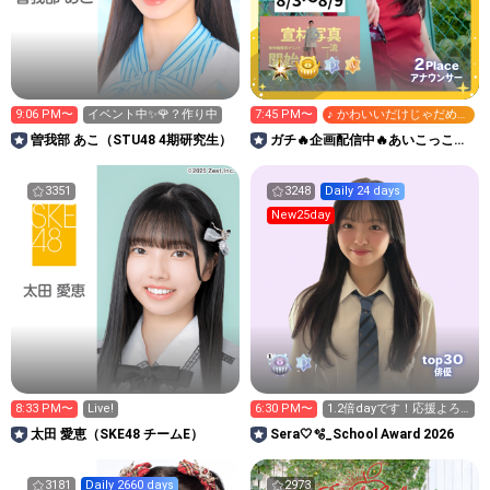
2
Place
アナウンサー
9:06 PM〜
イベント中✨🌹？作り中
7:45 PM〜
♪ かわいいだけじゃだめで
すか？
曽我部 あこ（STU48 4期研究生）
ガチ🔥企画配信中🔥あいこっこ
room🐥🌱あいこ
3351
3248
Daily 24 days
New25day
30
top
俳優
8:33 PM〜
Live!
6:30 PM〜
1.2倍dayです！応援よろ
しくお願いします😊
太田 愛恵（SKE48 チームE）
Sera🤍🫧_School Award 2026
3181
Daily 2660 days
2973