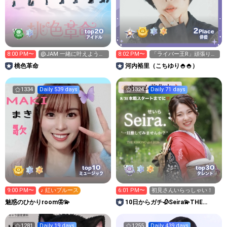
2
20
top
Place
アイドル
俳優
8:00 PM〜
@JAM 一緒に叶えよう💙
8:02 PM〜
「ライバー王R」頑張りた
💙
い✌🏻👽✌🏻
桃色革命
河内裕里（こちゆり🍚🍚）
1334
Daily 539 days
1324
Daily 71 days
10
30
top
top
ミュージック
タレント
9:00 PM〜
♪ 紅いブルース
6:01 PM〜
初見さんいらっしゃい！
魅惑のひかりroom🦋💫
10日からガチ🥀Seira💫THE
KIMONO girl
1281
Daily 19 days
1255
Daily 439 days