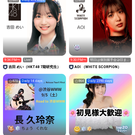
9:34 PM〜
Live!
9:30 PM〜
明日は個別握手会🤝🏻ま
ってるね☺︎︎︎︎
吉田 めい（HKT48 7期研究生）
AOI （WHITE SCORPION）
870
Daily 14 days
864
Daily 2390 days
20
top
ライバー