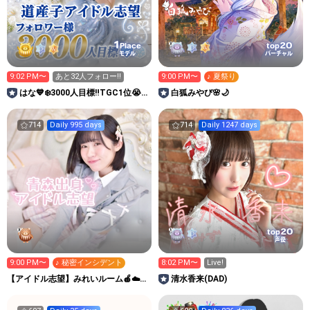
1
20
Place
top
モデル
バーチャル
9:02 PM〜
あと32人フォロー‼️
9:00 PM〜
♪ 夏祭り
はな💙❄️3000人目標‼️TGC1位😭
白狐みやび🌸🌙
道産子アイドル志望
714
Daily 995 days
714
Daily 1247 days
20
top
声優
9:00 PM〜
♪ 秘密インシデント
8:02 PM〜
Live!
【アイドル志望】みれいルーム🍎︎︎☁️🎀
清水香来(DAD)
（西村美玲）