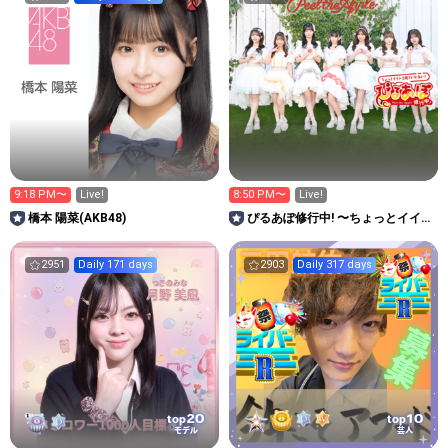
9:18 PM〜
Live!
8:50 PM〜
Live!
橋本 陽菜(AKB48)
ぴるあぽ修行中! 〜ちょっとイイト
コ見ていかない？〜
2951
Daily 171 days
2903
Daily 317 days
20
10
top
top
モデル
芸人