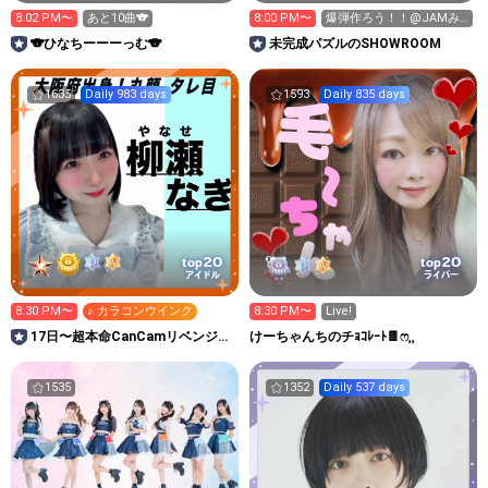
8:02 PM〜
あと10曲🐨
8:00 PM〜
爆弾作ろう！！@JAMみ
かんで出た
🐨ひなちーーーっむ‎🐨
未完成パズルのSHOWROOM
い！！！！！！
1635
Daily 983 days
1593
Daily 835 days
20
20
top
top
アイドル
ライバー
8:30 PM〜
♪ カラコンウインク
8:30 PM〜
Live!
17日〜超本命CanCamリベンジ超
けーちゃんちのチｮｺﾚｰﾄ🍫ෆ‪⸒⸒
ガチ🔥柳瀬なぎ🍭🍩
1535
1352
Daily 537 days