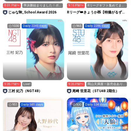
8:01 PM〜
準決勝始まりました！ポ
9:16 PM〜
Rリーグギフト集めてま
イント1.2倍日🔥
す！👑
じゅな🌺_School Award 2026
Rリーグ👑きょうか🧸【特撮がるず】
山田杏華
1030
Daily 2245 days
965
Daily 2286 days
9:35 PM〜
Live!
9:35 PM〜
岡山天満屋！販売会あり
がとうございました
三村 妃乃（NGT48）
尾崎 世里花（STU48 2期生）
951
Daily 581 days
930
Daily 534 days