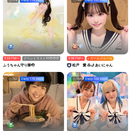
774
Daily 118 days
765
Daily 391 days
9:03 PM〜
イベントラスト‼️‼️🥹🥹🥹
9:08 PM〜
♪ ガールズルール
ふうちゃん守り隊🫡
松戸 愛 🍮🌙 あいにゃん
757
Daily 176 days
754
Daily 556 days