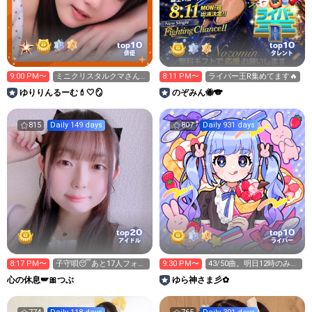
10
10
top
top
俳優
タレント
9:00 PM〜
ミニクリスタルクマさん
8:11 PM〜
ライバー王R集めてます🔥
🧸集めてます🍈💗🫶🏻✨🤤
ゆりりんるーむ💄🤍🪞
のぞみん🐝🐨
815
Daily 149 days
807
Daily 931 days
20
10
top
top
アイドル
ライバー
8:17 PM〜
子守唄😴あと17人フォロ
9:30 PM〜
43/50曲。明日12時のみ。
ー🙇‍♀️
ちいかわ見てくる！
心の休息🪽🎀つぶ
ゆら神さま彡✿