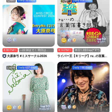
697
Daily 35 days
680
Daily 836 days
10
top
ライバー
8:30 PM〜
~22:00まで！ 明日は
8:14 PM〜
本日1.2倍Day(*´∇`*)
9:00~
大原奈弓 #ミスサークル2026
ライバー王【Ｒリーグ】ru…の言葉落
書き部屋
664
Daily 637 days
661
Daily 196 days
10
top
クリエイター