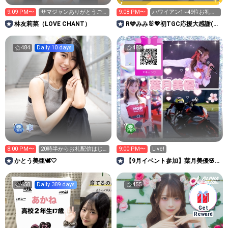
9:09 PM〜
サマジャンありがとうご
9:08 PM〜
ハワイアン1~49位お礼配
ざいました！！！✨
信💌´-
林友莉菜（LOVE CHANT）
R🩵みみ🐰💖初TGC応援大感謝(>
<)✨️✨️
484
Daily 10 days
483
8:00 PM〜
20時半からお礼配信はじ
9:00 PM〜
Live!
めます💖
かとう美亜🕊️🤍
【9月イベント参加】葉月美優🌸み
うみう調査兵団🌸
458
Daily 389 days
455
Get
Reward