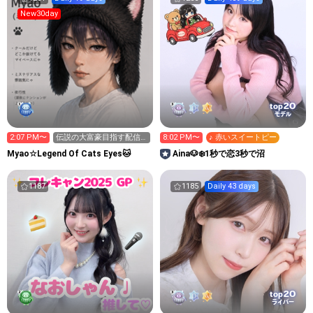
New30day
20
top
モデル
2:07 PM〜
伝説の大富豪目指す配信
8:02 PM〜
♪ 赤いスイートピー
２日目
Myao☆Legend Of Cats Eyes🐱
Aina🐶❄️1秒で恋3秒で沼
1187
1185
Daily 43 days
20
top
ライバー