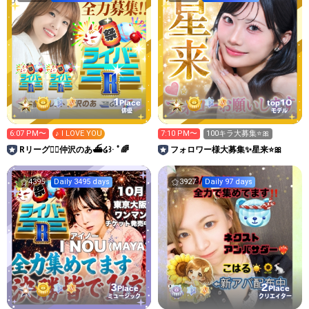
1
10
Place
top
俳優
モデル
6:07 PM〜
♪ I LOVE YOU
7:10 PM〜
100キラ大募集⭐️🎀
Rリーグ❤️‍🔥仲沢のあ⛴໒꒱· ﾟ🌈
フォロワー様大募集✨星来⭐️🎀
4395
Daily 3495 days
3927
Daily 97 days
3
2
Place
Place
ミュージック
クリエイター