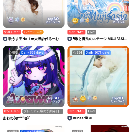
30
10
top
top
ミュージック
バーチャル
9:01 PM〜
♪ ハナミズキ
8:32 PM〜
Live!
歌うま王No.1👑大野紗代るーむ
🎙️歌と魔法のステージ‪ MUJIFASIA
🐲🩵🪽天仙
886
Daily 838 days
884
Daily 3071 days
30
10
top
top
ミュージック
ミュージック
8:58 PM〜
プレミアム席の予約今日
9:01 PM〜
Live!
まで‼️‼️‼️‼️
あわわ(◍꒪꒳​꒪◍)՞
Runaar🐼⏯
881
Daily 474 days
877