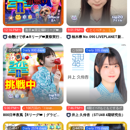
3
20
Place
top
芸人
アイドル
12:16 PM〜
激求🔥限定欄Rリーグ👑0
9:01 PM〜
♪ とくべチュ、して
時～枠に来れる方ギフト
命懸けで求🔥Rリーグ👑夏祭実行
柚木檸 No.090 LIVEPLANET新ア
温存
委員長🎆こがちゃんのちばります
イドルAD
5438
Daily 800 days
5088
Daily 335 days
10
top
ライバー
5:00 PM〜
♪ 100万回の「I love
7:46 PM〜
4期イベ‼️もぐもぐする🍗
you」
800日🌟夜風【Rリーグ👑｜グラビア
井上 久伶杏（STU48 4期研究生）
プレス写真集イベ中】
4647
Daily 2574 days
4479
Daily 775 days