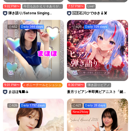
9:02 PM〜
今日もおかえり☺️ありが
7:57 PM〜
Live!
とう♪
弾き語り/Satona Singing
🇬🇧石川ひでゆき🎸☠️
Room【SSR💫】
652
Daily 344 days
639
Daily 109 days
9:01 PM〜
♪ ポニーテールとシュシュ
8:30 PM〜
弾き語りピアノ
まほほ🐈‍⬛🍙
蒼月リビアン🌟即興ピアニスト「鍵盤
の魔法使い」
626
Daily 1797 days
621
Daily 28 days
New29day