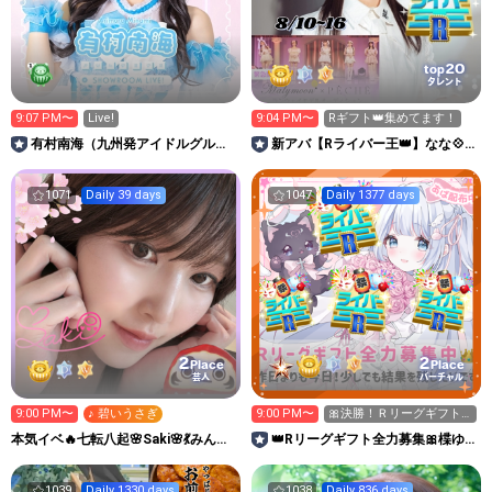
20
top
タレント
9:07 PM〜
Live!
9:04 PM〜
Rギフト👑集めてます！
有村南海（九州発アイドルグルー
新アバ【Rライバー王👑】なな💠
プLinQ）
🐈‍⬛
1071
Daily 39 days
1047
Daily 1377 days
2
2
Place
Place
芸人
バーチャル
9:00 PM〜
♪ 碧いうさぎ
9:00 PM〜
🎀決勝！Ｒリーグギフト
全力募集中！０時まで🎀
本気イベ🔥七転八起🌸Saki🌸💃みんな
👑Rリーグギフト全力募集🎀楪ゆ
笑顔でhappyに🕊️
いのまったりるぅむᘏ⑅ᘏ ໒꒱
1039
Daily 1330 days
1038
Daily 836 days