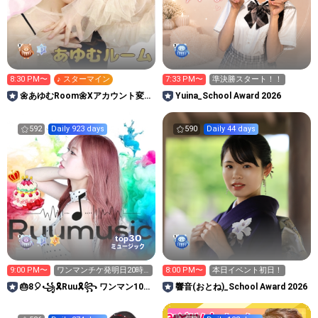
8:30 PM〜
♪ スターマイン
7:33 PM〜
準決勝スタート！！
🌼あゆむRoom🌼Xアカウント変更
Yuina_School Award 2026
🥹フォロー嬉😭
592
Daily 923 days
590
Daily 44 days
30
top
ミュージック
9:00 PM〜
ワンマンチケ発明日20時
8:00 PM〜
本日イベント初日！
スタート▶️🌈🤝
🎂8🎈꧁🎗️Ruu🎗꧂ ワンマン100
響音(おとね)_School Award 2026
人満員の景色を皆と作る