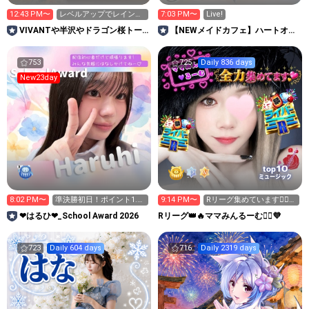
12:43 PM〜
レベルアップでレインボ
7:03 PM〜
Live!
ースターもらってね😊
VIVANTや半沢やドラゴン桜トー
【NEWメイドカフェ】ハートオブ
ク大歓迎｜長時間配信
ハーツ
753
725
Daily 836 days
New23day
10
top
ミュージック
8:02 PM〜
準決勝初日！ポイント1.2
9:14 PM〜
Rリーグ集めています🙋‍♀️次
倍の日！
枠24:30〜
❤︎はるひ❤︎_School Award 2026
Rリーグ👑🔥ママみんるーむ💁‍♀️💜
723
Daily 604 days
716
Daily 2319 days