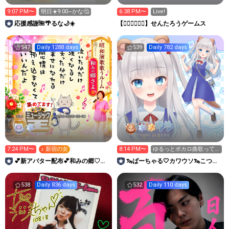
9:07 PM〜
明日☀️9:00~かな🤔
6:38 PM〜
Live!
応援感謝🌺🌴るな🌙‪☀️
【👉🏻🚋🚋👈🏻】せんたろうゲームス
547
Daily 1288 days
539
Daily 782 days
7:24 PM〜
♪ 新宿の女
8:14 PM〜
ゆるっとボカロ曲歌って
いく！！
💕新アバター配布💕和みの郷♡裟
🦦ばーちゃる‎🤍カワウソ🦦こつめ
世（さよ）☘️🍀︎💕
とおしゃべりするお部屋
538
Daily 836 days
532
Daily 110 days