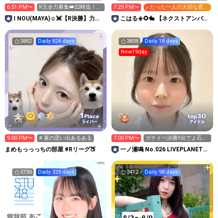
6:51 PM〜
R王全力募集👑22時迄！明
7:29 PM〜
♪ たった一人の大切な君
日神宮花火ステージ！
へ。
I NOU(MAYA)☺︎︎︎︎💓【R決勝】力合
こはる☀️🌻🐇 【ネクストアンバサ
わせて🤝
ダー❤️‍🔥】ルーム強化中
3882
Daily 824 days
3808
Daily 18 days
New19day
1
30
Place
top
ライバー
アイドル
9:00 PM〜
# 夏の思い出あるある
7:00 PM〜
ガチイベ決勝‼️出でよ石油
王👑✨
まめもっっっちの部屋 #Rリーグ🍑
一ノ瀬鳴 No.026 LIVEPLANET新
アイドルAD
3730
Daily 329 days
3412
Daily 98 days