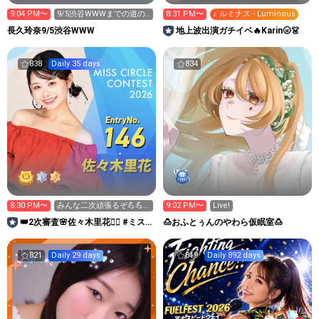
9:04 PM〜
9/5渋谷WWWまでの道の
8:31 PM〜
♪ ルミナス - Luminous
り配信！
長久玲奈9/5渋谷WWW
地上波出演ガチイベ🔥Karin🌝👗
838
Daily 35 days
834
8:30 PM〜
みんな二次頑張るぞ💪💪
9:02 PM〜
Live!
💪
👑2次審査🌸佐々木里花❤️‍🔥 #ミス
🍮おふとぅんのやわら仮眠室🍮
サークル2026
821
Daily 29 days
819
Daily 892 days