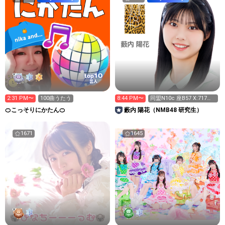
10
top
芸人
2:31 PM〜
100曲うたう
8:44 PM〜
同盟N10c 座B57 X:717
Y:105
🍊こっそりにかたん🍊
藪内 陽花（NMB48 研究生）
1671
1645