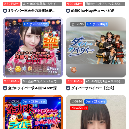
2:30 PM〜
あと1000個募集‼️Sライバ
9:00 AM〜
函館から横アリへ🦑320万
ー王👑投げれます！
pt目標！キラ星求！
Sライバー王🔥全力決勝🗽🌈
函館Chu-Hapiチューハピ🌈
Annnnnaの空⛱
17676
Daily 2570 days
17095
Daily 39 days
2
Place
アイドル
2:50 PM〜
SG温存❣️コメント1回で無
7:00 PM〜
@JAM絶対1位🔥９時間配
料の S求🧡
信リレー‼️
全力Sライバー求🔥❤️‍🔥147cm深川
‪ダイバーサバイバー【公式】
史那のルーム🐸🎈
7714
Daily 2926 days
5944
Daily 21 days
New22day