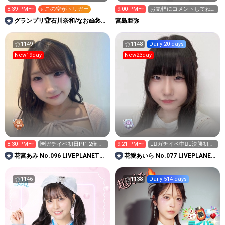
8:39 PM〜
♪ この空がトリガー
9:00 PM〜
お気軽にコメントしてね
🥳
グランプリ🏆石川奈和/なお🍰🎤#
宮島亜弥
フレキャン2025
1149
1148
Daily 20 days
New19day
New23day
8:30 PM〜
🆘ガチイベ初日Pt1.2倍デ
9:21 PM〜
❤️‍🔥ガチイベ中❤️‍🔥決勝初
ー‼️みんな力貸して😭
日！1.2倍デー！
花宮あみ No.096 LIVEPLANET新
花愛あいら No.077 LIVEPLANET
アイドルAD
新アイドルAD
1146
1138
Daily 514 days