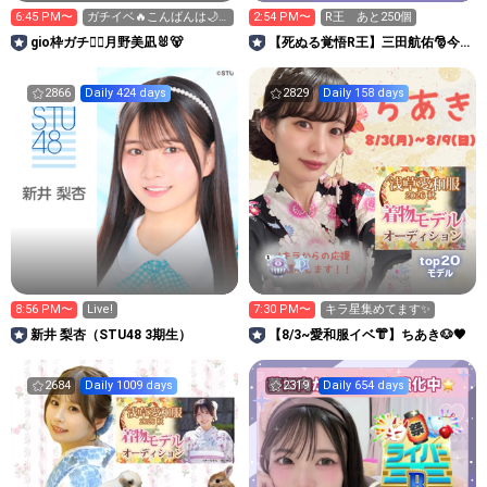
6:45 PM〜
ガチイベ🔥こんばんは🌙*·̩͙
2:54 PM〜
R王 あと250個
いっぱいお話🎀🎶
gio枠ガチ❤️‍🔥月野美凪🐰🐻️
【死ぬる覚悟R王】三田航佑🎅今
年こそアワード！
2866
Daily 424 days
2829
Daily 158 days
20
top
モデル
8:56 PM〜
Live!
7:30 PM〜
キラ星集めてます✨️
新井 梨杏（STU48 3期生）
【8/3~愛和服イベ👘】ちあき🐶🖤
2684
Daily 1009 days
2319
Daily 654 days