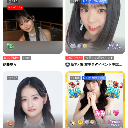
517
499
Daily 2787 days
New1day
30
top
ミュージック
8:00 PM〜
Live!
9:07 PM〜
今日もお疲れさま❣️
伊藤寧々
新アバ配布中👙💕イベント中❤️‍🔥ゆ
いの’s LIVE🎹🍭
497
488
Daily 369 days
1
Place
タレント