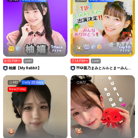
1
10
Place
top
アイドル
アイドル
6:55 PM〜
Live!
7:14 PM〜
Live!
柚嬉【My Rabbit】
⛩🐶葵乃まみとルルとまーみん谷
の仲間たち🌻
682
Daily 20 days
677
New21day