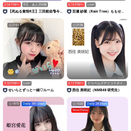
2:54 PM〜
R王 あと250個
6:16 PM〜
Live!
【死ぬる覚悟R王】三田航佑🎅今
百瀬 紗菜（Rain Tree）ももせす
年こそアワード！
ずな
2161
2136
20
top
アイドル
5:33 PM〜
Live!
6:17 PM〜
ドゥームズデイコラボイ
ベント配信🌟
せいらとずっと一緒♡ルーム
西住 美咲妃（NMB48 研究生）
1870
Daily 381 days
1520
Daily 24 days
New25day