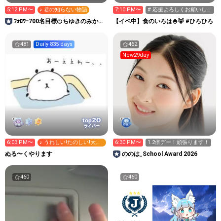
5:12 PM〜
♪ 君の知らない物語
7:10 PM〜
# 応援よろしくお願いしま
す
ﾌｫﾛﾜｰ700名目標‪‪🍊ちゆきのみかん
【イベ中】食のいろは🍚🦊 #ひろひろ
箱⏳
481
Daily 835 days
462
New29day
20
top
ライバー
6:03 PM〜
♪ うれしい!たのしい!大好
6:30 PM〜
1.2倍デー！頑張ります！
き!
ぬる〜くやります
ののは_School Award 2026
460
460