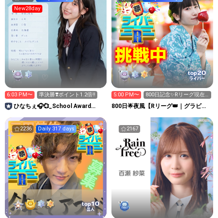
New28day
20
top
ライバー
6:03 PM〜
準決勝❣️ポイント1.2倍‼️
5:00 PM〜
800日記念✨Rリーグ現在4
位🔥全力集め中🔥
ひなちぇ🎧💞_School Award
800日🌟夜風【Rリーグ👑｜グラビア
2026
プレス写真集イベ中】
2236
Daily 317 days
2167
10
top
芸人