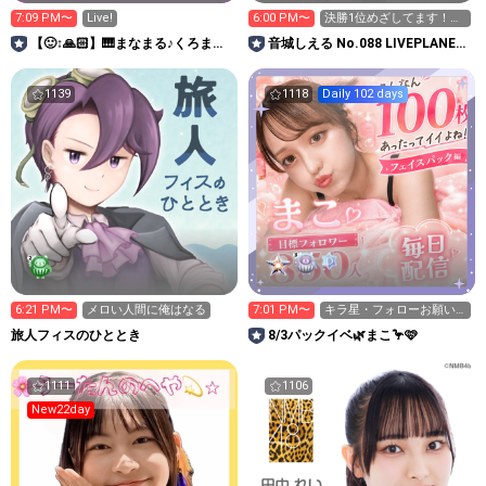
7:09 PM〜
Live!
6:00 PM〜
決勝1位めざしてます！今
日Ptは1.2倍です‼️
【🙂‍↕️🙏🏻】🎹まなまる♪くろまる
音城しえる No.088 LIVEPLANET
〇むらさきまる〇
新アイドルAD
1139
1118
Daily 102 days
6:21 PM〜
メロい人間に俺はなる
7:01 PM〜
キラ星・フォローお願い
します🦩🩷
旅人フィスのひととき
8/3パックイベ🌿まこ🦩🩷
1111
1106
New22day