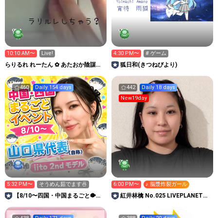
10:10 AM〜
Live!
4:30 PM〜
# ゲーム
らりるれ れーたん ✿ あたおか陰謀論
狐日和(きつねびより)
者？
460
Daily 154 days
442
Daily 18 days
New19day
5:32 PM〜
そうめん茹でます🍜
6:00 PM〜
♪ 脳漿炸裂ガール
【8/10〜四国・中国まるごと🐡】
紅井林檎 No.025 LIVEPLANET新
M!ca✨iito2nd
アイドルAD