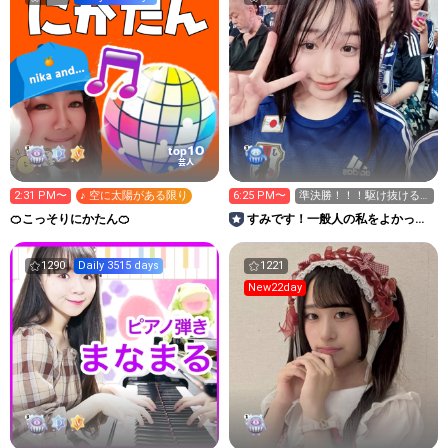
10
top
芸人
2:31 PM〜
♪ 空に太陽がある限り
6:25 PM〜
準決勝！！！駆け抜ける
ぞ〜！！
🍊こっそりにかたん🍊
すみです！一般人の私をよかった
ら応援してくれませんか？
1290
Daily 3515 days
1221
New22day