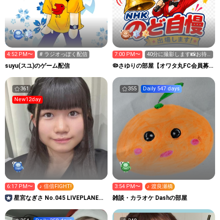
4:52 PM〜
# ラジオっぽく配信
7:00 PM〜
40分に撮影します📸お待
ちくださいね😘
suyu(スユ)のゲーム配信
🦠さゆりの部屋【オワタ丸FC会員募
集中❣️】埋もれた昭和歌謡
361
355
Daily 547 days
New12day
6:17 PM〜
♪ 倍倍FIGHT!
3:54 PM〜
♪ 渡良瀬橋
星宮なぎさ No.045 LIVEPLANET
雑談・カラオケ Dashの部屋
新アイドルAD