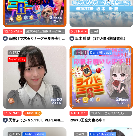
3
Place
芸人
12:16 PM〜
激求🔥限定欄Rリーグ👑0
5:01 PM〜
Live!
時～枠に来れる方ギフト
命懸けで求🔥Rリーグ👑夏祭実行
坂木 叶愛（STU48 4期研究生）
温存
委員長🎆こがちゃんのちばります
5737
4648
Daily 98 days
New19day
2
30
top
Place
アイドル
ライバー
5:15 PM〜
♪ KissHug
4:18 PM〜
コメントとんでいたら、
みんなごめんね
天音ふうか No.110 LIVEPLANET
Ryo♥️S王全力集め中‼️
新アイドルAD
4305
Daily 39 days
4216
Daily 1872 days