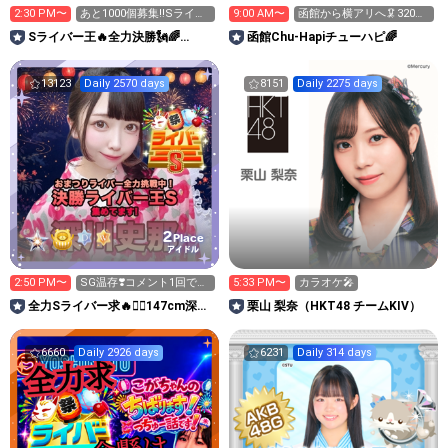
2:30 PM〜
あと1000個募集‼️Sライバ
9:00 AM〜
函館から横アリへ🦑320万
ー王👑投げれます！
pt目標！キラ星求！
Sライバー王🔥全力決勝🗽🌈
函館Chu-Hapiチューハピ🌈
Annnnnaの空⛱
13123
Daily 2570 days
8151
Daily 2275 days
2
Place
アイドル
2:50 PM〜
SG温存❣️コメント1回で無
5:33 PM〜
カラオケ🎤
料の S求🧡
全力Sライバー求🔥❤️‍🔥147cm深川
栗山 梨奈（HKT48 チームKIV）
史那のルーム🐸🎈
6660
Daily 2926 days
6231
Daily 314 days