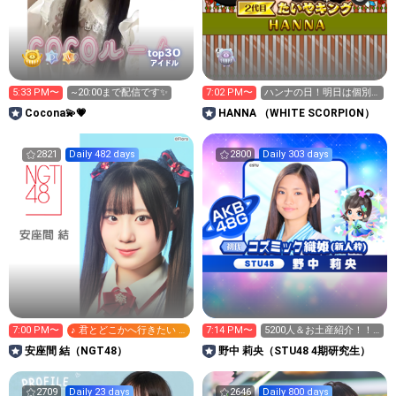
30
top
アイドル
5:33 PM〜
~20:00まで配信です✨
7:02 PM〜
ハンナの日！明日は個別
握手会！当日販売あるよ
Cocona💫💗
HANNA （WHITE SCORPION）
2821
Daily 482 days
2800
Daily 303 days
7:00 PM〜
♪ 君とどこかへ行きたい -
7:14 PM〜
5200人＆お土産紹介！！‎
つばめ選抜
🤍➞🩷
安座間 結（NGT48）
野中 莉央（STU48 4期研究生）
2709
Daily 23 days
2646
Daily 800 days