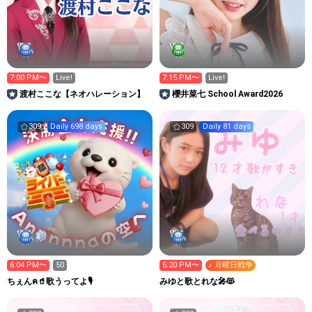
7:00 PM〜
Live!
7:15 PM〜
Live!
渡村ここな【ネオハレーション】
櫻井菜七 School Award2026
309
Daily 698 days
309
Daily 81 days
6:04 PM〜
50
6:20 PM〜
♪ 月曜日戦争
ちぇんฅ🥤歌うってよ🎙
みゆと歌とれな🎤😻