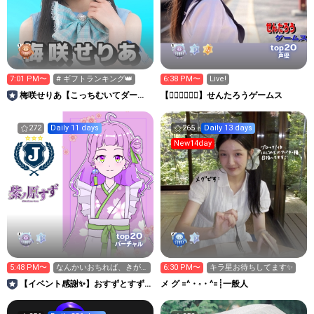
20
top
声優
7:01 PM〜
# ギフトランキング👑
6:38 PM〜
Live!
梅咲せりあ【こっちむいてダーリ
【👉🏻🚋🚋👈🏻】せんたろうゲームス
ン】
272
Daily 11 days
265
Daily 13 days
New14day
20
top
バーチャル
5:48 PM〜
なんかいおちれば、きが
6:30 PM〜
キラ星お待ちしてます✨
すみますか…？
【イベント感謝✨️】おすずとすず
メ グ =^・◦・^=┊︎一般人
んでく？