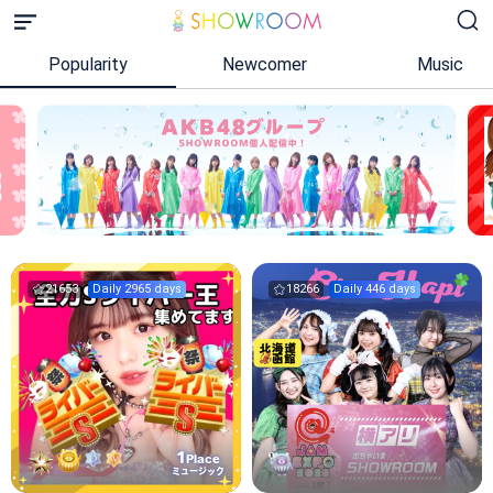
Popularity
Newcomer
Music
21653
Daily 2965 days
18266
Daily 446 days
1
Place
ミュージック