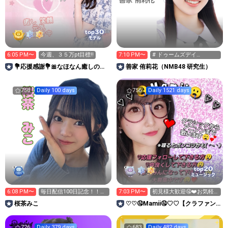
30
top
モデル
6:05 PM〜
今週、３５万pt目標‼️
7:10 PM〜
# ドゥームズデイ
✖️NMB11期生
💐応援感謝💐🎀なほなん癒しのお
善家 侑莉花（NMB48 研究生）
部屋🧸🌷🌺
758
Daily 100 days
756
Daily 1521 days
20
top
ミュージック
6:08 PM〜
毎日配信100日記念！！あ
7:03 PM〜
初見様大歓迎🤤❤️お気軽ﾌ
りがとう祭り🎀🥹
ｫﾛｰｺﾒ下さい🤤❤️
桜茶みこ
♡♡🤤Mamii🤤♡♡【クラファン
挑戦中❤️‍🔥愛の大海】
726
Daily 379 days
683
Daily 482 days