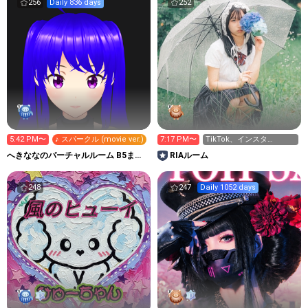
256
Daily 836 days
252
5:42 PM〜
♪ スパークル (movie ver.)
7:17 PM〜
TikTok、インスタ
▶︎ria_n_910
へきななのバーチャルルーム B5まで
RIAルーム
70,750pt
248
247
Daily 1052 days