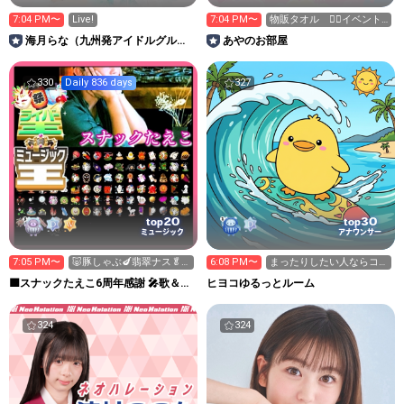
7:04 PM〜
Live!
7:04 PM〜
物販タオル ❤️‍🔥イベント
参加中❤️‍🔥
海月らな（九州発アイドルグルー
あやのお部屋
プLinQ）
330
Daily 836 days
327
20
30
top
top
ミュージック
アナウンサー
7:05 PM〜
🐷豚しゃぶ🍆翡翠ナス🥬
6:08 PM〜
まったりしたい人ならコ
🥦︎🍅温野菜
ーコ❣️
🟪スナックたえこ6周年感謝 🎤歌＆ウ
ヒヨコゆるっとルーム
クレレ弾き語り✨️
324
324