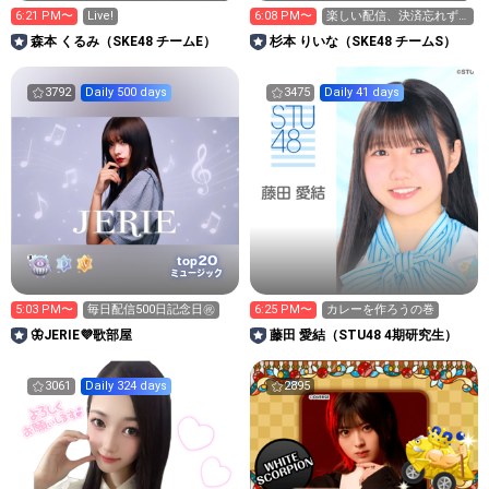
6:21 PM〜
Live!
6:08 PM〜
楽しい配信、決済忘れず
に🔥🙍🏻‍♀️👨🏻‍🏭
森本 くるみ（SKE48 チームE）
杉本 りいな（SKE48 チームS）
3792
Daily 500 days
3475
Daily 41 days
20
top
ミュージック
5:03 PM〜
毎日配信500日記念日㊗️
6:25 PM〜
カレーを作ろうの巻
🦋JERIE💜‪‪歌部屋
藤田 愛結（STU48 4期研究生）
3061
Daily 324 days
2895