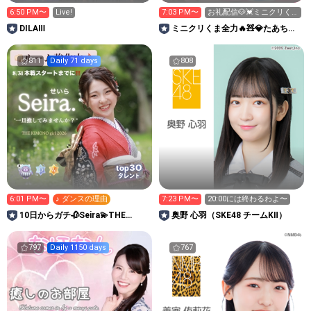
6:50 PM〜
Live!
7:03 PM〜
お礼配信🐶💓ミニクリく
ま欲しいです🧸💎🔥🔥🔥
DILAⅢ
ミニクリくま全力🔥🧸💎たあちゃ
んルーム🧸💚
811
Daily 71 days
808
30
top
タレント
6:01 PM〜
♪ ダンスの理由
7:23 PM〜
20:00には終わるわよ〜
10日からガチ🥀Seira💫THE
奥野 心羽（SKE48 チームKⅡ）
KIMONO girl
797
Daily 1150 days
767