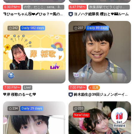
6:30 PM〜
の空、だここ、sera、3
6:47 PM〜
秋葉原駅でビラくばり
パ、係長、真猫、川新
中！本日秋葉原でライブ
🦿ひゅーちゃん🚰❤️‍🩹ひゅ？⚰️風のヒ
ヨノハテ総隊長 櫻おと🪸🏰ルーム
もあるよ
ューイ
242
Daily 582 days
237
Daily 89 days
7:00 PM〜
Live!
7:00 PM〜
♪ 花束
💛岸 桜歌のるーむ💛
鈴木励生@39回ジュノンボーイ挑
戦中！
234
Daily 29 days
233
New1day
Get
Reward