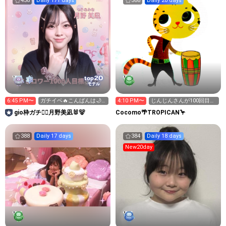
438
Daily 171 days
388
Daily 20 days
20
top
モデル
6:45 PM〜
ガチイベ🔥こんばんは🌙*·̩͙
4:10 PM〜
じんじんさんが100回目の
いっぱいお話🎀🎶
訪問🎉
gio枠ガチ❤️‍🔥月野美凪🐰🐻️
Cocomo🌴TROPICAN🦩
388
Daily 17 days
384
Daily 18 days
New20day