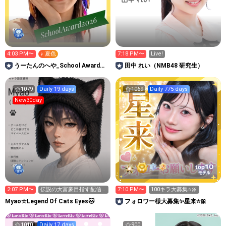
4:03 PM〜
♪ 夏色
7:18 PM〜
Live!
うーたんのへや_School Award
田中 れい（NMB48 研究生）
2026
1079
Daily 19 days
1069
Daily 775 days
New30day
10
top
モデル
2:07 PM〜
伝説の大富豪目指す配信
7:10 PM〜
100キラ大募集⭐️🎀
２日目
Myao☆Legend Of Cats Eyes🐱
フォロワー様大募集✨星来⭐️🎀
1010
Daily 17 days
900