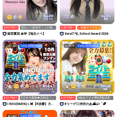
20
30
top
top
アイドル
俳優
6:45 PM〜
地元イベ参加中！この後
6:30 PM〜
♪ 制服のマネキン
妹も来ます👧🏻
姫宮愛花 🎀🩷【地元イベ】
Sera🤍🫧_School Award 2026
1480
Daily 3495 days
1478
Daily 2574 days
3
1
Place
Place
ミュージック
俳優
6:51 PM〜
R王全力募集👑22時迄！明
6:07 PM〜
R集めてます❣️料理配信❣️夏
日神宮花火ステージ！
バテ対策
I NOU(MAYA)☺︎︎︎︎💓【R決勝】力合
Rリーグ❤️‍🔥仲沢のあ⛴໒꒱· ﾟ🌈
わせて🤝
1421
Daily 821 days
1415