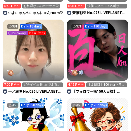
5:49 PM〜
お料理からのカラオケ‎🤍
6:04 PM〜
決勝スタート！20時ま
で！
いよにゃんのにゃんにゃんroom♡
齋藤彩羽 No.075 LIVEPLANET新
アイドルAD
381
Daily 18 days
371
Daily 110 days
New19day
7:00 PM〜
ガチイベ決勝‼️出でよ石油
4:19 PM〜
【２日目】100キロマラソ
王👑✨
ン 頑張りま〜す🎉
一ノ瀬鳴 No.026 LIVEPLANET新
【フォロワー様150人目標】
アイドルAD
JUNON 仲野流生👽🩷
363
Daily 598 days
363
Daily 787 days