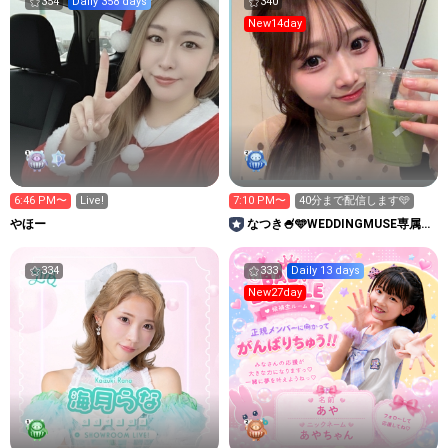
354
Daily 358 days
340
New14day
6:46 PM〜
Live!
7:10 PM〜
40分まで配信します🩵
やほー
なつき🍧🩵WEDDINGMUSE専属モ
デルオーディション中
334
333
Daily 13 days
New27day