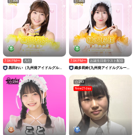
308
300
7:04 PM〜
ろだ
7:04 PM〜
お誕生日前ラスト配信
黒田れい（九州発アイドルグルー
織多莉鈴(九州発アイドルグループ
プLinQ）
LinQ)
294
293
New21day