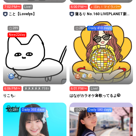
7:02 PM〜
Live!
6:00 PM〜
♪ 沼れ！マイラバー
こと【Lovelys】
蓮るり No.160 LIVEPLANET新ア
イドルAD
289
287
Daily 410 days
New22day
6:06 PM〜
🤸🤸🤸🤸🤸 ｱﾗﾖｯ
6:01 PM〜
Live!
りこち♩
はながカラオケ🎤歌ってるよ🤭
281
Daily 355 days
279
Daily 580 days