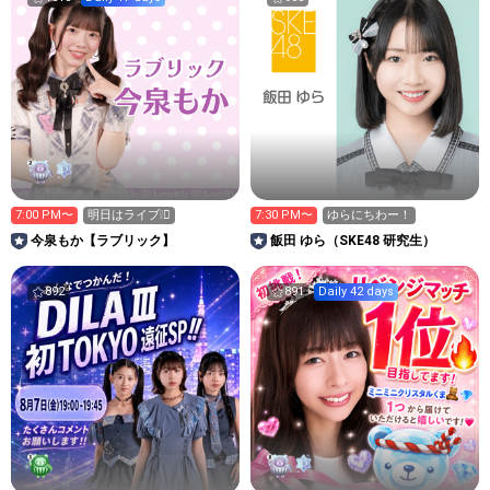
7:00 PM〜
明日はライブ❕🫪
7:30 PM〜
ゆらにちわー！
今泉もか【ラブリック】
飯田 ゆら（SKE48 研究生）
892
891
Daily 42 days