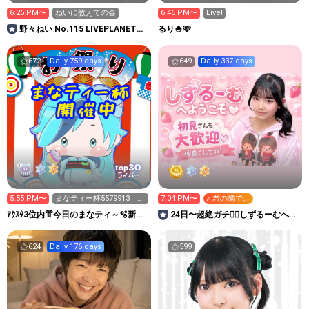
6:26 PM〜
ねいに教えての会
6:46 PM〜
Live!
野々ねい No.115 LIVEPLANET新
るり🍚🩷
アイドルAD
672
Daily 759 days
649
Daily 337 days
30
top
ライバー
5:55 PM〜
まなティー杯5579913 三
7:04 PM〜
♪ 君の隣で。
麻東風 参加自由
ｱｸｽﾀ3位内👘今日のまなティ～🫧新ア
24日〜超絶ガチ❤️‍🔥しずるーむ️へよ
バ🀄8/7-8三麻大会
うこそ🫧🍓
624
Daily 176 days
599