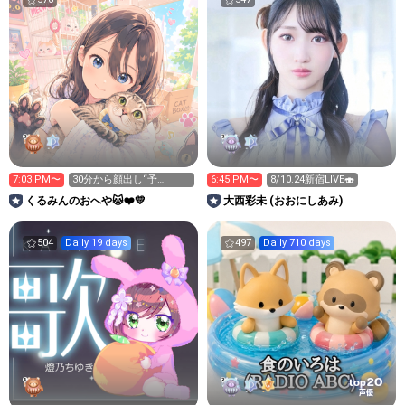
7:03 PM〜
30分から顔出し“予
6:45 PM〜
8/10.24新宿LIVE🍣
定”！！
くるみんのおへや🐱❤️💛
大西彩未 (おおにしあみ)
504
Daily 19 days
497
Daily 710 days
20
top
声優