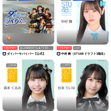
7:00 PM〜
@JAM絶対1位🔥19:30~ｽ
7:18 PM〜
Live!
ﾀﾗｼﾞやる気ご飯
‪ダイバーサバイバー【公式】
中村 舞（STU48 ドラフト3期生）
4144
3915