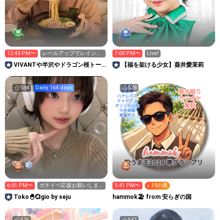
12:43 PM〜
レベルアップでレインボ
7:00 PM〜
Live!
ースターもらってね😊
VIVANTや半沢やドラゴン桜トー
【福を架ける少女】葵井愛茉莉
ク大歓迎｜長時間配信
584
Daily 164 days
578
6:01 PM〜
ガチイベ応援お願いしま
5:41 PM〜
♪ 15の夜
す📣❤️‍🔥「Toko🐣💞」
Toko🐣💞gio by seju
hammok🏖️ from 安らぎの国
576
547