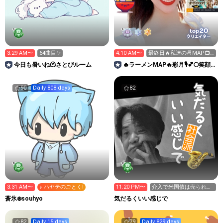
20
top
クリエイター
3:29 AM〜
64曲目✨
4:10 AM〜
最終日🔥私達の🍜MAP📺
リポーター🔥
今日も暑いね🫠さとぴルーム
🔥ラーメンMAP🔥彩月🎙️💕🌕笑顔
咲き誇る場所へ🔥
90
Daily 808 days
82
3:31 AM〜
♪ ハヤテのごとく!
11:20 PM〜
介入で米国債は売られて
いなかった。リバースレ
蒼氷❄️souhyo
気だるくいい感じで
ポ
82
Daily 15 days
79
Daily 829 days