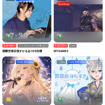
New5day
2:42 AM〜
フィリピンビール🍻 はつ
9:32 PM〜
Live!
国際空港目指すかるあ10/5目標
MYGAMES
267
Daily 28 days
225
Daily 833 days
10
top
ミュージック