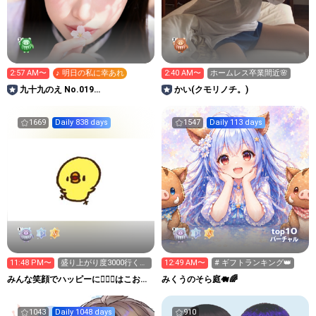
2:57 AM〜
♪ 明日の私に幸あれ
2:40 AM〜
ホームレス卒業間近🌸
九十九のえ No.019
かい(クモリノチ。)
DUALDORMIDOLS
1669
Daily 838 days
1547
Daily 113 days
10
top
バーチャル
11:48 PM〜
盛り上がり度3000行くか
12:49 AM〜
# ギフトランキング👑
力尽きるまで٩(>ω<*
みんな笑顔でハッピーに🐕‍🦺😇はこお
みくうのそら庭🐗🌈
Ｃぃぃｅｅｅルーム.
1043
Daily 1048 days
910