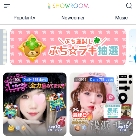
Popularity
Newcomer
Music
4306
Daily 838 days
3996
Daily 758 days
10
10
top
top
ミュージック
モデル