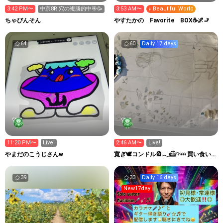
3:42 PM〜
中京8R 穴の複勝的中🎯🥳
3:53 AM〜
♪ Beautiful World
ちゃびんそん
やすたかの Favorite BOX☕🌌🚬
64
60
Daily 17 days
11:20 PM〜
Live!
2:46 AM〜
Live!
やまだのこうじさんw
寛ぎ🕊️コンドル🎡𓂃𓊝𓄹𓄺 買い食い
要塞⚓️ ‎
39
33
Daily 16 days
New17day