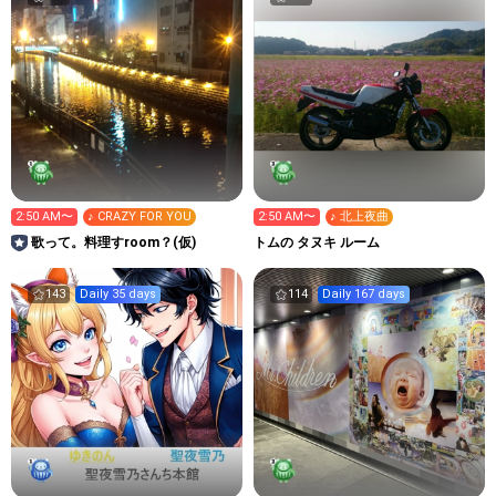
2:50 AM〜
♪ CRAZY FOR YOU
2:50 AM〜
♪ 北上夜曲
歌って。料理すroom？(仮)
トムの タヌキ ルーム
143
Daily 35 days
114
Daily 167 days