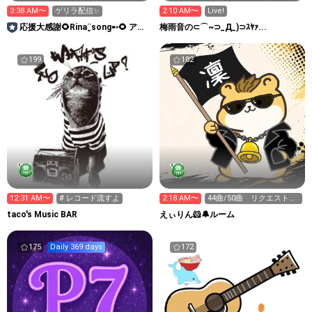
3:38 AM〜
ゲリラ配信✨
2:10 AM〜
Live!
応援大感謝🌻Rina¨̮song➸🌻 アニ
梅雨音の⊂⌒~⊃_Д_)⊃ｽﾔｧ...
メ主題歌担当中
199
182
12:31 AM〜
# レコード流すよ
2:18 AM〜
44曲/50曲 リクエストは
ルームプロフィール
taco's Music BAR
えぃりん‪🐹🔔ルーム
175
Daily 369 days
172