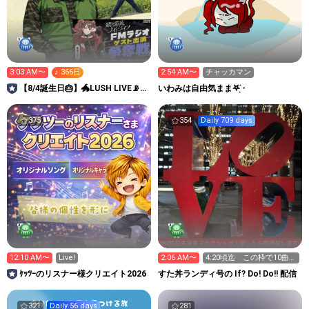
3:03 AM〜
♪ 366日
2:54 AM〜
チャッカマン
【8/4誕生日🎂】🐲LUSH LIVE📡ま
いわみは自由気まま𖤐 ̖́-‬
ぁーくんMKC🐉
375
354
Daily 709 days
12:10 AM〜
Live!
2:06 AM〜
4:20頃迄 この枠で10曲歌
いきります
ｹｯﾂｰのリスナー様クリエイト2026
すた丼ランディ号の If? Do! Do!! 配信
321
Daily 56 days
281