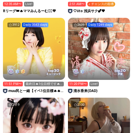
12:35 AM〜
Live!
2:51 AM〜
♪ チャンスの順番
Rリーグ👑🔥ママみんるーむ💁‍♀️💜
🤍iito ‎浅浜サク🦖🤎
3912
Daily 3543 days
2609
Daily 1249 days
30
20
top
top
ミュージック
声優
11:51 PM〜
最終日🔥1位目標です🔥
11:20 PM〜
Live!
応援お願いします😭
muu民と一緒【イベ1位目標🔥🔥
清水香来(DAD)
🔥お休み中🥹】
2119
2100