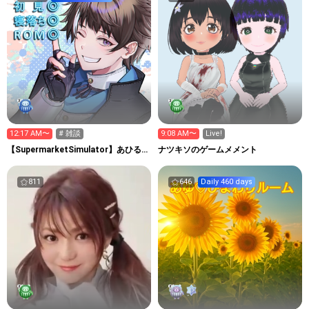
12:17 AM〜
# 雑談
9:08 AM〜
Live!
【SupermarketSimulator】あひる
ナツキソのゲームメメント
マン観察室
811
646
Daily 460 days