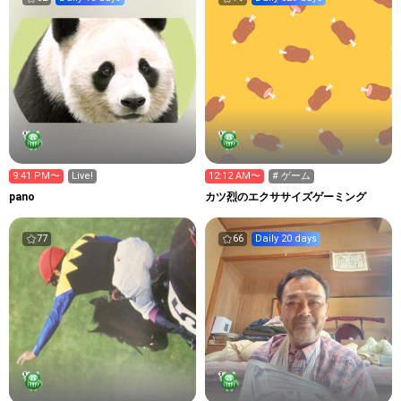
9:41 PM〜
Live!
12:12 AM〜
# ゲーム
pano
カツ烈のエクササイズゲーミング
77
66
Daily 20 days