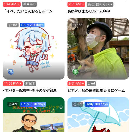
1:44 AM〜
💩🌟💫✨️
2:51 AM〜
あと5曲くらい🎶
「イベ」だいこんおろしルーム
あゆ💛ひまわりルーム🌻🐱
488
Daily 204 days
462
11:35 PM〜
村探す
9:31 AM〜
Live!
<アバター配布中>チキのなぞ部屋
ピアノ、歌の練習部屋 たまにゲーム
421
Daily 1918 days
392
Daily 788 days