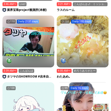
3:46 AM〜
Live!
3:21 AM〜
こんばんは🌙 ミッション
大歓迎‼️
展界宝珠project観測所(本館)
ラスのルーム
110
Daily 2137 days
102
Daily 195 days
3:39 AM〜
こんばんは
4:05 AM〜
めろうありがとー
タツヤのSHOWROOM #吉本自宅
わたあめ｡
劇場
100
99
Daily 16 days