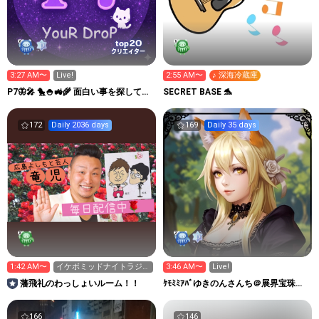
20
top
クリエイター
3:27 AM〜
Live!
2:55 AM〜
♪ 深海冷蔵庫
P7🦋🎤 🐤🍚🚜🌾 面白い事を探してこ
SECRET BASE 🐬
☺️
172
Daily 2036 days
169
Daily 35 days
1:42 AM〜
イケボミッドナイトラジオ
3:46 AM〜
Live!
📻M1ラストイヤーはじま
藩飛礼のわっしょいルーム！！
ｹﾓﾐﾐｱﾊﾞゆきのんさんち＠展界宝珠
る
project別館
166
146