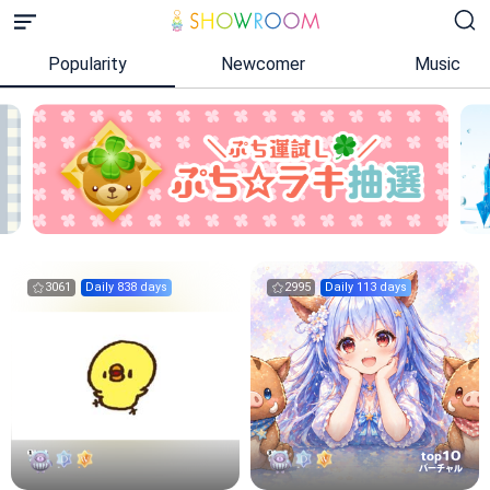
Popularity
Newcomer
Music
3061
Daily 838 days
2995
Daily 113 days
10
top
バーチャル