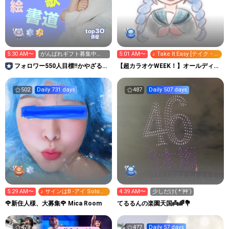
30
top
俳優
5:30 AM〜
がんばれギフト募集中
5:01 AM〜
♪ Take It Easy [テイク・イ
❤️‍🔥〜いい感じの時間まで
ット・イージー]
フォロワー550人目標‼️かやざるー
【超カラオケWEEK！】オールディー
🌟
む🐒🌲小松かや
ズ♪♬♩♫^^
502
Daily 731 days
487
Daily 507 days
5:29 AM〜
♪ サインはB -アイ Solo
4:39 AM〜
少しだけ( *´艸`)
Ver.-
🌹新住人様、大募集🌹 Mica Room
てるるんの楽園天国👼🌈💐
478
477
Daily 57 days