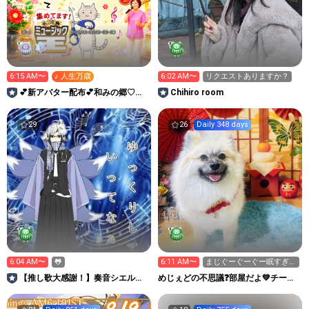
6:15 AM〜
♪ 人生万歳
6:02 AM〜
リクエストありますか？
💕新アバター配布💕和みの郷♡裟
Chihiro room
世（さよ）☘️🍀︎💕
29
26
Daily 348 days
6:04 AM〜
🐸
6:11 AM〜
まじぐーぐーぐー眠すぎて
滅っ！！
【推し歌大感謝！】奏音シエル舞
めじぇどの不思議❓部屋だよ💚チーム
う
愛知🍜