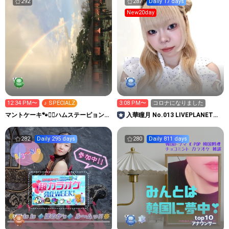
292
287
Daily 17 days
New20day
12:34 PM〜
♪ SPECIALZ
3:08 PM〜
コロナになりました
マントケーキ🐾❤️‍🔥ハムステーピョン
入華瞳月 No.013 LIVEPLANET新
（仮）
アイドルAD
282
Daily 295 days
280
Daily 811 days
10
top
アナウンサー