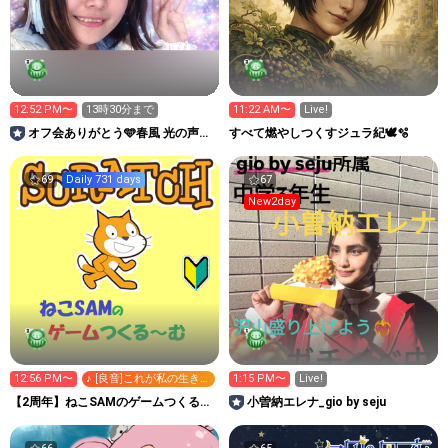
12:52 PM〜
13時30分まで
11:22 AM〜
Live!
オフ会ありがとう🩵春風 光の声優
すべて燃やしつくすジュラ紀🕊️🫧
アイドルへのロード💎
69
Daily 731 days
67
New2day
12:56 PM〜
♪ [良音]これが私の生きる
1:15 PM〜
Live!
道
【2周年】ねこSAMのゲームつくる～
小曽納エレナ_gio by seju
む