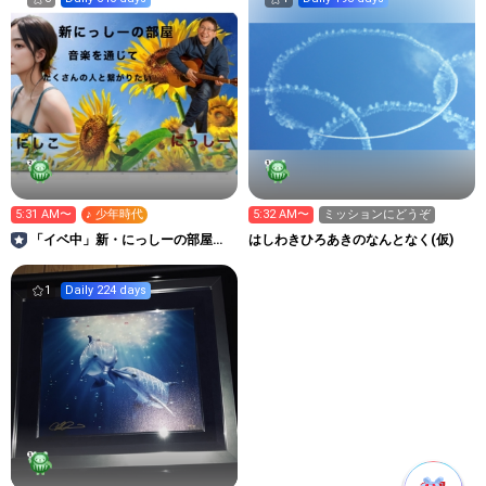
5:31 AM〜
♪ 少年時代
5:32 AM〜
ミッションにどうぞ
「イベ中」新・にっしーの部屋
はしわきひろあきのなんとなく(仮)
(VOICE＆SONG)
1
Daily 224 days