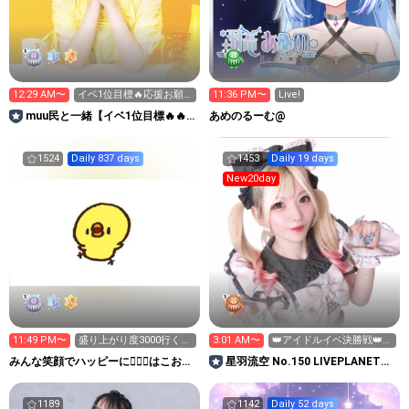
12:29 AM〜
イベ1位目標🔥応援お願
11:36 PM〜
Live!
いします🩷️
muu民と一緒【イベ1位目標🔥🔥
あめのるーむ@
🔥お休み中🥹】
1524
Daily 837 days
1453
Daily 19 days
New20day
11:49 PM〜
盛り上がり度3000行くか
3:01 AM〜
👑アイドルイベ決勝戦👑キ
力尽きるまで٩(>ω<*
ラキラください🩵
みんな笑顔でハッピーに🐕‍🦺😇はこお
星羽流空 No.150 LIVEPLANET新
Ｃぃぃｅｅｅルーム.
アイドルAD
1189
1142
Daily 52 days