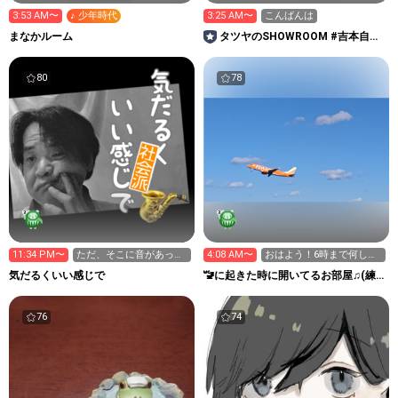
3:53 AM〜
♪ 少年時代
3:25 AM〜
こんばんは
まなかルーム
タツヤのSHOWROOM #吉本自宅
劇場
80
78
11:34 PM〜
ただ、そこに音があっ
4:08 AM〜
おはよう！6時まで何しよ
て。
うか？
気だるくいい感じで
🚾に起きた時に開いてるお部屋♫(練
習&雑談）
76
74