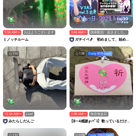
30
top
バーチャル
9:56 AM〜
おはようございます
3:40 AM〜
病床配信 起きました。
ミノッチルーム
ガチイベ🎵 初めまして、始めま
す。【でいじー師匠】Qooo‼
150
138
Daily 819 days
10:54 AM〜
Live!
2:08 AM〜
無音無反応
みたらしだんご
【B―4感謝┏○ﾍﾟｺ】歌っているだけの
たかたか
132
128
Daily 2063 days