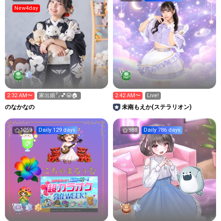
New4day
2:32 AM〜
家出娘㌨💕😭🏠
2:42 AM〜
Live!
のなかなの
未南もえか(ステラリオン)
1059
Daily 129 days
988
Daily 786 days