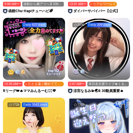
9:00 AM〜
函館から横アリへ🦑330万
12:01 AM〜
♪ リアルワールド
pt目標！キラ星求！
函館Chu-Hapiチューハピ🌈
‪ダイバーサバイバー【公式】
4731
Daily 837 days
2590
Daily 209 days
10
top
ミュージック
12:35 AM〜
♪ たとえ遠く離れてて
2:47 AM〜
本日名古屋ライブ🔥くる人
も...
教えてー
Rリーグ👑🔥ママみんるーむ💁‍♀️💜
涼宮なるみ💫🌏8.30動員重要🔥
1726
Daily 3542 days
1709