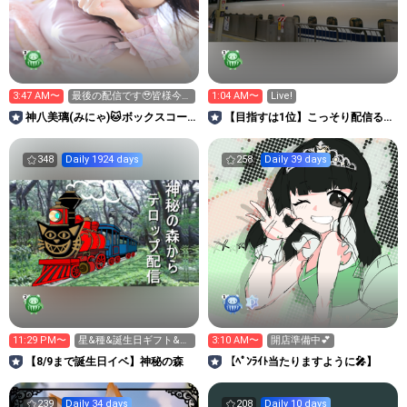
3:47 AM〜
最後の配信です🥹皆様今ま
1:04 AM〜
Live!
で本当にありがとにゃ☺️
神八美璃(みにゃ)🐱ボックスコー
【目指すは1位】こっそり配信るー
ポレーションアイドルAD🔥
む（笑）
348
Daily 1924 days
258
Daily 39 days
11:29 PM〜
星&種&誕生日ギフト&虹
3:10 AM〜
開店準備中💕
星お願いします
【8/9まで誕生日イベ】神秘の森
【ﾍﾟﾝﾗｲﾄ当たりますように🎤】
239
Daily 34 days
208
Daily 10 days