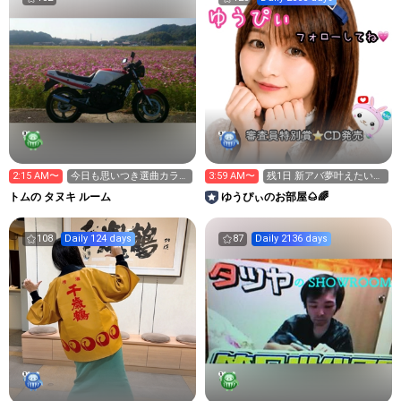
2:15 AM〜
今日も思いつき選曲カラオ
3:59 AM〜
残1日 新アバ夢叶えたい🔥
ケ配信です😺🐾♫✨
応援お願いします
トムの タヌキ ルーム
ゆうぴぃのお部屋🌰🌈
108
Daily 124 days
87
Daily 2136 days