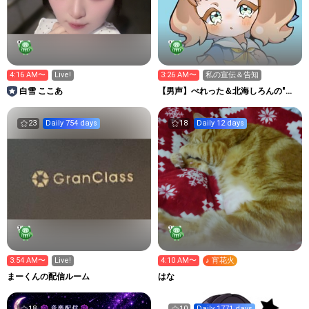
4:16 AM〜
Live!
3:26 AM〜
私の宣伝＆告知
白雪 ここあ
【男声】べれった＆北海しろんの"推
し語り"
23
Daily 754 days
18
Daily 12 days
3:54 AM〜
Live!
4:10 AM〜
♪ 宵花火
まーくんの配信ルーム
はな
18
10
Daily 1771 days