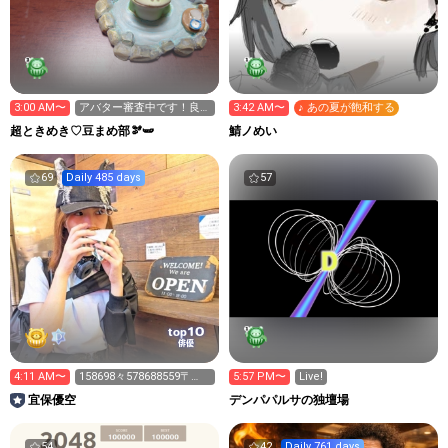
3:00 AM〜
アバター審査中です！良か
3:42 AM〜
♪ あの夏が飽和する
ったら貰って欲しいです😊
超ときめき♡豆まめ部🫘🫛
鯖ノめい
69
Daily 485 days
57
10
top
俳優
4:11 AM〜
158698々578688559〒
5:57 PM〜
Live!
×99569>
宜保優空
デンパパルサの独壇場
54
42
Daily 761 days