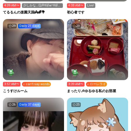
4:09 AM〜
少しかな…🤔💭ꉂ🤣w‪𐤔ꉂ🤣
4:08 AM〜
Live!
てるるんの楽園天国👼🌈💐
初心者です
29
Daily 21 days
29
3:57 AM〜
♪ can't say words
3:39 AM〜
♪ ローレライ
こうすけルーム
まったり🎶ゆるゆる私のお部屋
26
Daily 37 days
25