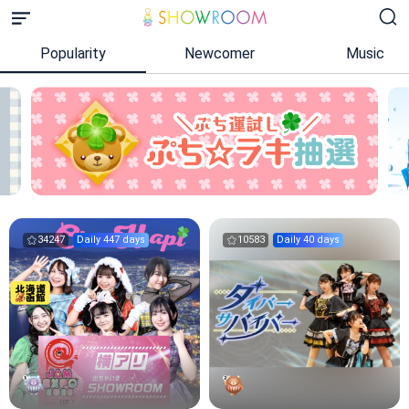
Popularity
Newcomer
Music
34247
Daily 447 days
10583
Daily 40 days