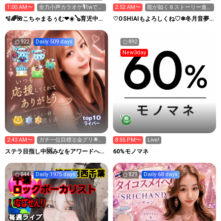
1:00 AM〜
全力小声カラオケ🎙️1wで
2:52 AM〜
龍が如く８ストーリー進め
333曲目標🎶✨️
ていくよ♡
🫧🌈🌺こちゃまるぅむ❤☀️🪕育児中️🪄
♡OSHIAIもよろしくね♡❄冬月音夢
7周年🫧
🌙のゆるゲーム配信♡
922
Daily 509 days
892
New3day
10
top
ライバー
2:43 AM〜
ガチ一位目標🥇金グリ🌟新
8:55 PM〜
Live!
ギフト🎁集め中🌻
ステラ目指し中🆘みなをアワードへ連
60%モノマネ
れてって😭🙏
844
Daily 1975 days
829
Daily 68 days