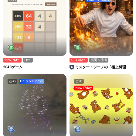
9:26 PM〜
Live!
4:04 AM〜
福岡へ帰省
2048ゲーム
ミスター・ジーノの「極上料理と
夢のレストラン」
42
Daily 506 days
31
New17day