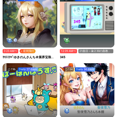
3:23 AM〜
♪ 星間飛行
12:09 AM〜
21曲目～🎤2:30の曲教え
て💕
ｹﾓﾐﾐｱﾊﾞゆきのんさんち＠展界宝珠
345
project別館
196
Daily 27 days
194
Daily 34 days