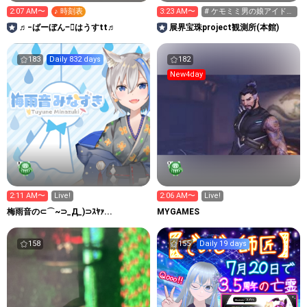
2:07 AM〜
♪ 時刻表
3:23 AM〜
# ケモミミ男の娘アイドル
(自称)
♬‒ばーぼん‒ฺはうすtt♬
展界宝珠project観測所(本館)
183
Daily 832 days
182
New4day
2:11 AM〜
Live!
2:06 AM〜
Live!
梅雨音の⊂⌒~⊃_Д_)⊃ｽﾔｧ...
MYGAMES
158
155
Daily 19 days