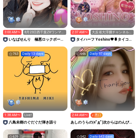
3:00 AM〜
8月23日西千葉ZXワンマン
2:37 AM〜
大反省大浮腫チャンネル
ライブ生バンドあり
😭
いなばせんり 極悪ロックボーカ
タイハーフ Yoshino‪🧡‬‪🍍タイコス
リストです
メイベ🇹🇭💄
763
Daily 13 days
646
Daily 97 days
1:38 AM〜
Live!
2:44 AM〜
♪ 悪口
八島未樹のぐだぐだ弾き語り
あしのうらの|ｮﾟдﾟ)次からはのんびり
配信するーむ🦶🏻
639
542
Daily 643 days