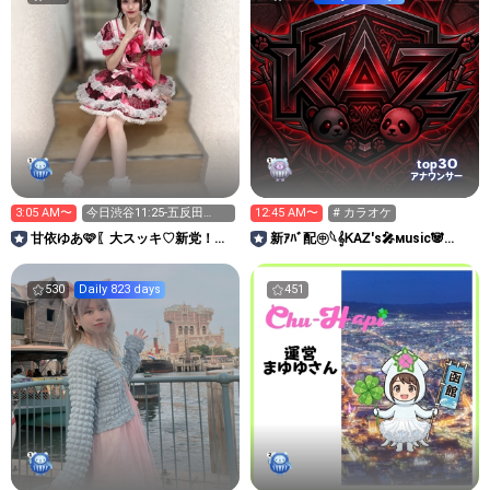
30
top
アナウンサー
3:05 AM〜
今日渋谷11:25-五反田
12:45 AM〜
# カラオケ
16:30-🩷
甘依ゆあ🩷〖大スッキ♡新党！〗
新ｱﾊﾞ配㊥𓆩𝄞ᏦAᏃ'ꜱ🎤ᴍusiᴄ🐼
12/15 1周年ワンマン
тogetheʀ𝄞𓆪
530
Daily 823 days
451