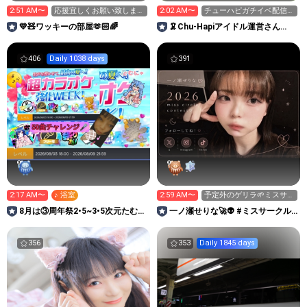
2:51 AM〜
応援宜しくお願い致します
2:02 AM〜
チューハピガチイベ配信耐
m(_ _)m
久中！
💛🧸ワッキーの部屋🫶🏻️🌈
🦑Chu-Hapiアイドル運営さん
ROOM
406
Daily 1038 days
391
2:17 AM〜
♪ 浴室
2:59 AM〜
予定外のゲリラ🌱ミスサー
A🌱🌱夜型生活辞めたい
8月は③周年祭2•5~3•5次元たむに
一ノ瀬せりな🚀👽 #ミスサークル
ゃと遊び場っしょい
2026
356
353
Daily 1845 days