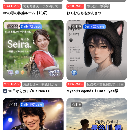
1:44 PM〜
てもちさん、ボケ潰して
2:18 PM〜
やっぽー😻😻😻
ごめんね💦
🐟の頭の体操ルーム【⌇ꪔ̤̱🍒】
おくむらももかんさつ
120
Daily 72 days
119
Daily 20 days
30
top
タレント
2:00 PM〜
お話しよ~！明後日からア
1:06 PM〜
伝説の大富豪目指す3日目
ピールイベキラ星集め！
10日からガチ🥀Seira💫THE
Myao☆Legend Of Cats Eyes🐱
KIMONO girl
119
Daily 197 days
116