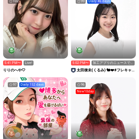
102
99
Daily 46 days
5:41 PM〜
Live!
5:02 PM〜
加工アプリのニュースで
す！
りりのへや🤍
太田徠未(くるみ) 🐿❤️#フレキャ
ン2026
97
Daily 152 days
96
New10day