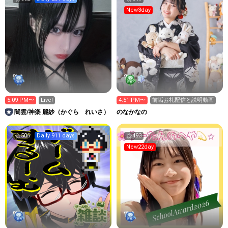
New3day
5:09 PM〜
Live!
4:51 PM〜
前垢お礼配信と説明動画
闇雲/神楽 麗紗（かぐら れいさ）
のなかなの
506
Daily 911 days
493
New22day