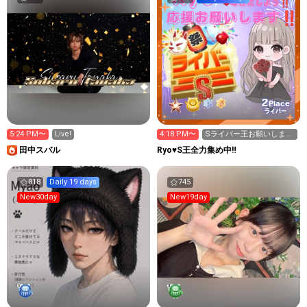
2
Place
ライバー
5:24 PM〜
Live!
4:18 PM〜
Sライバー王お願いします
🙏19時くらいまで
田中スバル
Ryo♥️S王全力集め中‼️
818
Daily 19 days
745
New30day
New19day