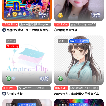
3
20
Place
top
芸人
アイドル
12:16 PM〜
激求🔥限定欄Rリーグ👑0
2:44 PM〜
あと18人フォロー🙇‍♀️
時～枠に来れる方ギフト
命懸けで求🔥Rリーグ👑夏祭実行
心の休息🪽🎀つぶ
温存
委員長🎆こがちゃんのちばります
4160
4118
Daily 405 days
New5day
10
top
アイドル
3:00 PM〜
@JAMガチイベ中‼️キラ星
3:37 AM〜
隠れ就活生による日常⭐️
お願いします✨️
Amairo-Flip
わかなっち。@ADHDと手帳タイム
3800
Daily 41 days
3657
Daily 14 days