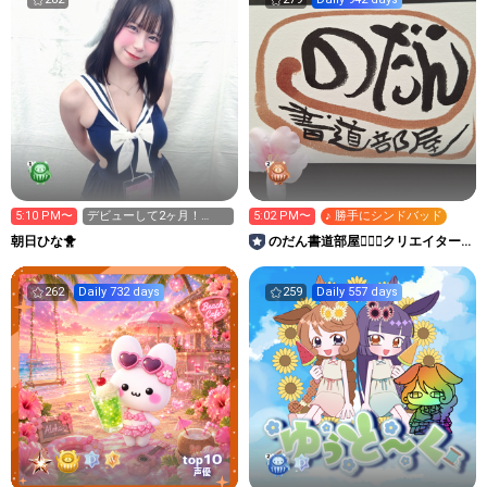
5:10 PM〜
デビューして2ヶ月！
5:02 PM〜
♪ 勝手にシンドバッド
TGIF×週プレ挑戦中
朝日ひな🐥
のだん書道部屋🙇🏻‍♂️クリエイター
枠
262
Daily 732 days
259
Daily 557 days
10
top
声優