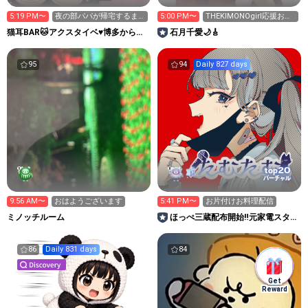
5:19 PM〜
夜の部パパが帰宅するま
5:00 PM〜
THEKIMONOgirl応援お願
で家計簿
いします!
猫耳BAR🐱アクスタイベ♥️博多からあ
石月千愛🌙🎸
なたへ愛を届けるばい🍜
95
94
Daily 827 days
20
top
バーチャル
9:56 AM〜
おはようございます
5:41 PM〜
お片付けお料理配信
ミノッチルーム
ほっぺ三蔵配布開始‼️元家電スタッ
フたむたむの部屋。
86
Daily 831 days
84
Get
Reward