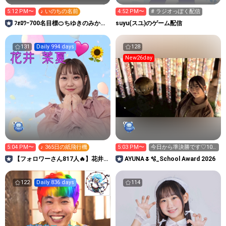
5:12 PM〜
♪ いのちの名前
4:52 PM〜
# ラジオっぽく配信
ﾌｫﾛﾜｰ700名目標‪‪🍊ちゆきのみかん
suyu(スユ)のゲーム配信
箱⏳
131
Daily 994 days
128
New26day
5:04 PM〜
♪ 365日の紙飛行機
5:03 PM〜
今日から準決勝です♡100
キラ応援お願いします！
【フォロワーさん817人🔥】花井
AYUNA🌷🫧_School Award 2026
菜夏🩷🌻
122
Daily 836 days
114