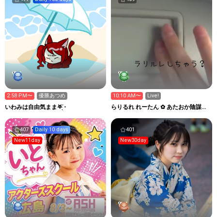
2:58 PM〜
優勝あつめ
10:10 AM〜
Live!
いわみは自由気まま𖤐 ̖́-‬
らりるれ れーたん ✿ あたおか陰謀論
者？
407
Daily 10 days
401
New11day
New30day