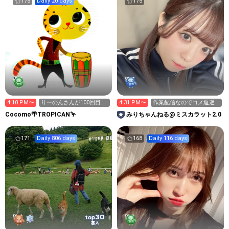
175
Daily 20 days
175
4:10 PM〜
りーのんさんが100回目の
4:31 PM〜
作業配信なのでコメ返遅
訪問🎉
め
Cocomo🌴TROPICAN🦩
みりちゃんねる@ミスカラット2.0
171
Daily 806 days
168
Daily 116 days
30
top
芸人