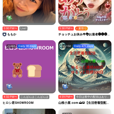
10
top
クリエイター
5:00 PM〜
Live!
5:30 PM〜
♪ 夏祭り
ももか
チョッチュお休み🌹🐉お達者🅒🅛🅤🅑
🐉🌹
151
Daily 30 days
150
Daily 471 days
4:32 PM〜
こんばんはこんばんは
4:59 PM〜
今日は夜中の配信はあり
ません
ヒロシ君SHOWROOM
山根小屋.com 🗻😺【生活密着型配
信】