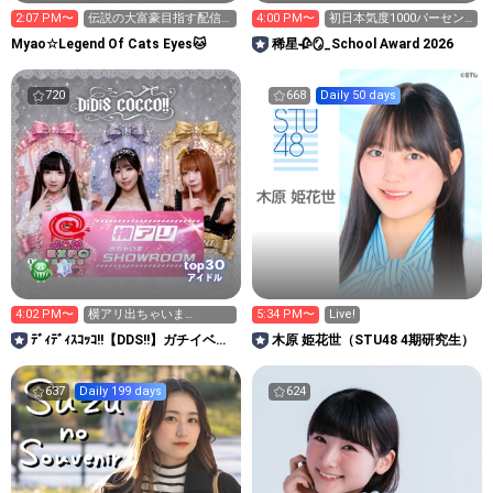
2:07 PM〜
伝説の大富豪目指す配信
4:00 PM〜
初日本気度1000パーセン
２日目
ト❤️‍🔥❤️‍🔥
Myao☆Legend Of Cats Eyes🐱
稀星🥀🪞_School Award 2026
720
668
Daily 50 days
30
top
アイドル
4:02 PM〜
横アリ出ちゃいま
5:34 PM〜
Live!
SHOWROOM参加中‼️
ﾃﾞｨﾃﾞｨｽｺｯｺ!!【DDS!!】ガチイベ参
木原 姫花世（STU48 4期研究生）
加中‼️
637
Daily 199 days
624