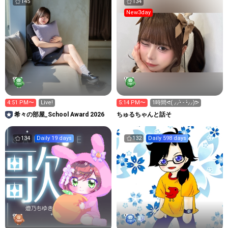
145
134
New3day
4:51 PM〜
Live!
5:14 PM〜
1時間ᕙ( ⸝⸝•̀ - •́⸝⸝)ᕗ
希々の部屋_School Award 2026
ちゅるちゃんと話そ
134
Daily 19 days
132
Daily 598 days