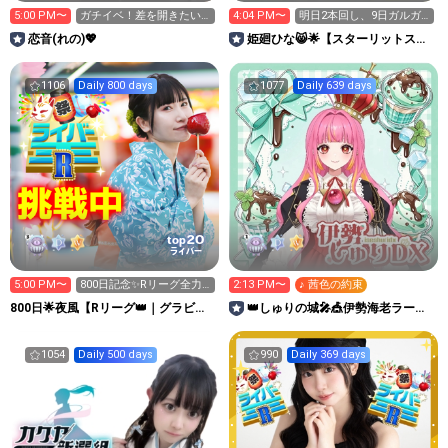
5:00 PM〜
ガチイベ！差を開きたい
4:04 PM〜
明日2本回し、9日ガルガ
🥺︎
ル ワンマンひな予約💛
恋音(れの)💖
姫廻ひな😸🌟【スターリットスト
ーリー】8月もよろしくね！
1106
Daily 800 days
1077
Daily 639 days
20
top
ライバー
5:00 PM〜
800日記念✨Rリーグ全力
2:13 PM〜
♪ 茜色の約束
集め中🔥
800日🌟夜風【Rリーグ👑｜グラビア
👑しゅりの城🎤🎪伊勢海老ラーメ
プレス写真集イベ中】
ン応援ありがと♡
1054
Daily 500 days
990
Daily 369 days