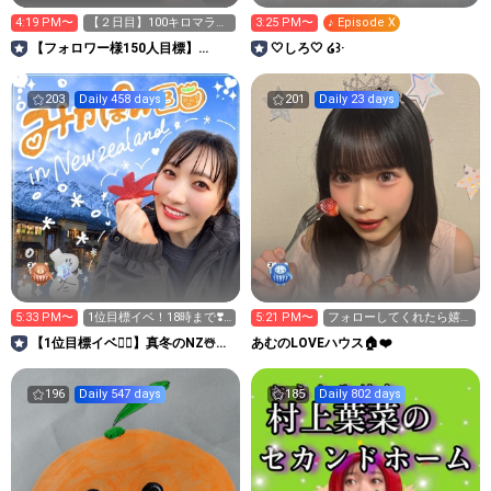
4:19 PM〜
【２日目】100キロマラソ
3:25 PM〜
♪ Episode X
ン頑張りま〜す❤️‍🔥
【フォロワー様150人目標】
‎🤍しろ🤍 ໒꒱·
JUNON 仲野流生👽🩷
203
Daily 458 days
201
Daily 23 days
5:33 PM〜
1位目標イベ！18時まで❣️
5:21 PM〜
フォローしてくれたら嬉
新規様歓迎キラキラ願
しいです💗
【1位目標イベ❤️‍🔥】真冬のNZ☃️み
あむのLOVEハウス🏠❤️
かぽん3️⃣🍊
196
Daily 547 days
185
Daily 802 days