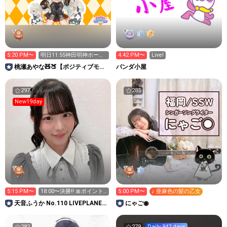
5:20 PM〜
明日11:55神田明神ホール
4:42 PM〜
Live!
あとひとり！🥹🆘
桃瀬あやな🧸🍑【ポジティブモン
パンダ小屋
スター】
297
285
New19day
5:15 PM〜
18:00〜決勝‼️ 🎀ポイント
5:00 PM〜
♪ 亜麻色の髪の乙女
1.2倍🎀
天音ふうか No.110 LIVEPLANET
にゃご◉
新アイドルAD
282
279
Daily 942 days