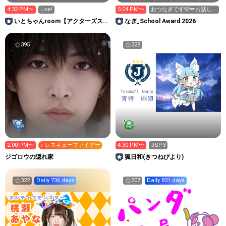
4:32 PM〜
Live!
5:04 PM〜
おつなぎです🩵🪽お話し
していきましょ！
いとちゃんroom【アクターズス
なぎ_School Award 2026
クール広島】🩷いとこうし🩵
395
328
2:00 PM〜
♪ レスキューファイアー
4:30 PM〜
JSP3
ジゴロウの隠れ家
狐日和(きつねびより)
322
Daily 736 days
307
Daily 831 days