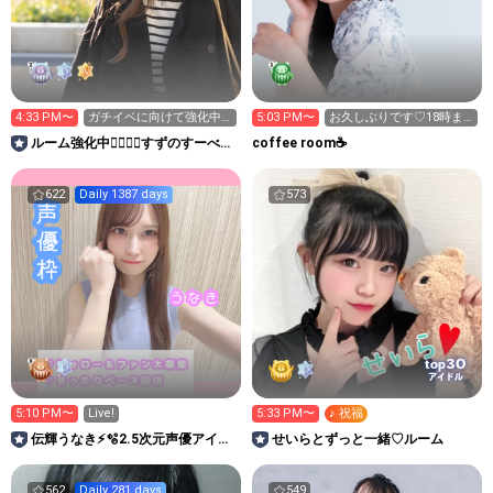
4:33 PM〜
ガチイベに向けて強化中
5:03 PM〜
お久しぶりです♡18時ま
🔥18:15まで
で！
ルーム強化中✊🏻❤️‍🔥すずのすーべに
coffee room☕️
あ🪽
622
Daily 1387 days
573
30
top
アイドル
5:10 PM〜
Live!
5:33 PM〜
♪ 祝福
伝輝うなき⚡️🫧2.5次元声優アイド
せいらとずっと一緒♡ルーム
ル🤍
562
Daily 281 days
549