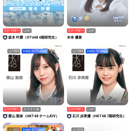
10
top
ライバー
5:01 PM〜
Live!
5:01 PM〜
Live!
坂木 叶愛（STU48 4期研究生）
木本 優菜
1809
Daily 2275 days
1582
Daily 72 days
5:33 PM〜
カラオケ🎤
5:24 PM〜
Live!
栗山 梨奈（HKT48 チームKIV）
石川 歩実優（HKT48 7期研究生）
1503
Daily 317 days
1410