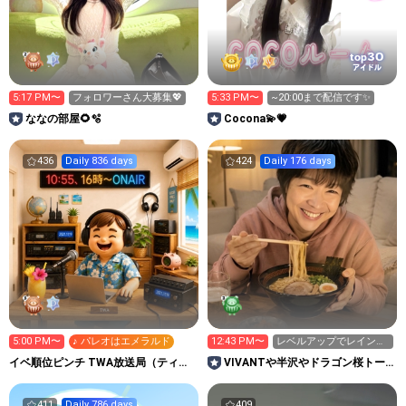
30
top
アイドル
5:17 PM〜
フォロワーさん大募集💖
5:33 PM〜
~20:00まで配信です✨
ななの部屋🌻🫧
Cocona💫💗
436
Daily 836 days
424
Daily 176 days
5:00 PM〜
♪ パレオはエメラルド
12:43 PM〜
レベルアップでレインボ
ースターもらってね😊
イベ順位ピンチ TWA放送局（ティー
VIVANTや半沢やドラゴン桜トー
ちゃんのお部屋）
ク大歓迎｜長時間配信
411
Daily 786 days
409