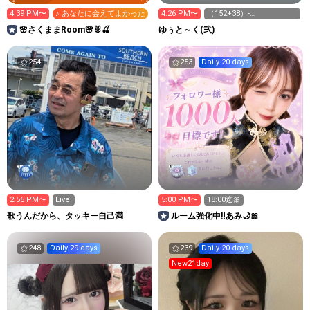
4:39 PM〜
♪ あなたに会えてよかった
4:26 PM〜
（152+38）-
（30+20+20+10+60）
🌸さくままRoom🌸🐰🍒
ゆぅと～く(弐)
254
253
Daily 20 days
2:56 PM〜
Live!
5:00 PM〜
18:00迄🎀
歌うんだから、タッキー自己満
ルーム強化中‼️あみ🌙🎀
248
Daily 29 days
239
Daily 20 days
New21day