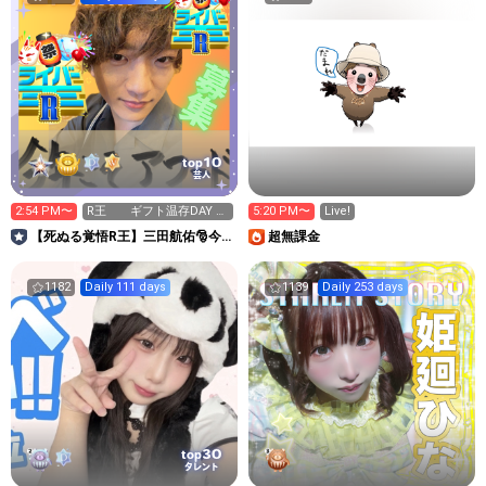
10
top
芸人
2:54 PM〜
R王 ギフト温存DAY 期
5:20 PM〜
Live!
限は拍手
【死ぬる覚悟R王】三田航佑🎅今
超無課金
年こそアワード！
1182
Daily 111 days
1139
Daily 253 days
30
top
タレント