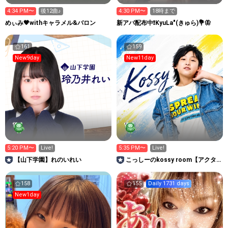
4:34 PM〜
後12曲♪
4:30 PM〜
18時まで
めぃみ🧡withキャラメル&バロン
新アバ配布中❗️KyuLa"(きゅら)💐🦋
161
159
New9day
New11day
5:20 PM〜
Live!
5:35 PM〜
Live!
【山下学園】れのいれい
こっしーのkossy room【アクタ
ーズスクール広島】
158
155
Daily 1731 days
New1day