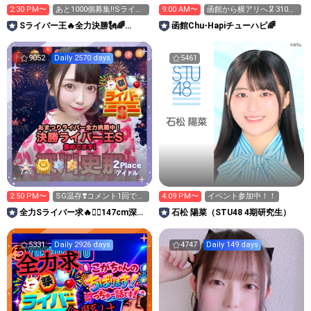
2:30 PM〜
あと1000個募集‼️Sライバ
9:00 AM〜
函館から横アリへ🦑310万
ー王👑投げれます！
ptで新メン発表！
Sライバー王🔥全力決勝🗽🌈
函館Chu-Hapiチューハピ🌈
Annnnnaの空⛱
9052
Daily 2570 days
5461
2
Place
アイドル
2:50 PM〜
SG温存❣️コメント1回で無
4:09 PM〜
イベント参加中！！
料の S求🧡
全力Sライバー求🔥❤️‍🔥147cm深川
石松 陽菜（STU48 4期研究生）
史那のルーム🐸🎈
5331
Daily 2926 days
4747
Daily 149 days