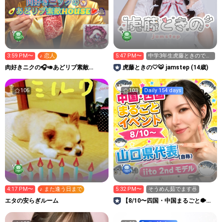
3:59 PM〜
♪ 恋人
5:47 PM〜
中学3年生虎藤ときので
す！
肉好きニクの🎧🥑あどリブ素敵
虎藤ときの‎🤍🐯 jamstep (14歳)
HOUSE🥩🏯 #OWTM
106
103
Daily 154 days
4:17 PM〜
♪ また逢う日まで
5:32 PM〜
そうめん茹でます🍜
エタの安らぎルーム
【8/10〜四国・中国まるごと🐡】
M!ca✨iito2nd