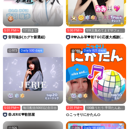
1
Place
タレント
5:01 PM〜
17:55まで
5:00 PM〜
🩵R王集めてます🩵フォロ
ワー目標まであと18人❣️
音羽瑞歩(カグヤ新選組)
R🩵みみ🐰💖初TGC応援大感謝(>
<)✨️✨️
973
Daily 500 days
946
Daily 821 days
20
10
top
top
ミュージック
芸人
5:03 PM〜
毎日配信500日記念日㊗️
2:31 PM〜
100曲うたう 手羽たんあり
まとーらぶ💞
🦋JERIE💜‪‪歌部屋
🍊こっそりにかたん🍊
926
896
Daily 98 days