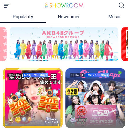
Popularity
Newcomer
Music
18437
Daily 2965 days
15754
Daily 446 days
1
Place
ミュージック