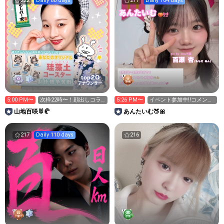
222
Daily 80 days
217
Daily 104 days
20
top
アナウンサー
5:00 PM〜
次枠22時〜！顔出しコラ
5:26 PM〜
イベント参加中‼️コメント
ボでしゅ😍
待ってます🍀* ゚
山地百咲🐰🥐
あんたいむ🍑🎀
217
Daily 110 days
216