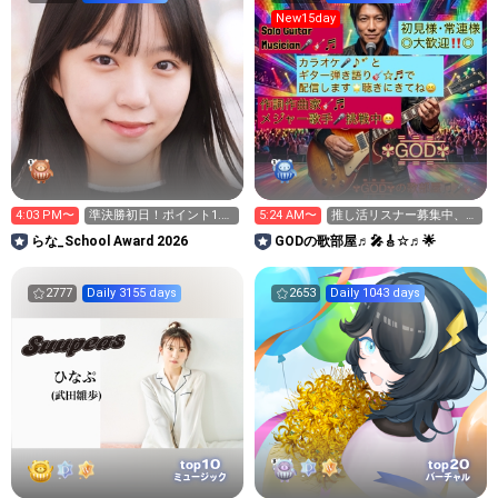
New15day
4:03 PM〜
準決勝初日！ポイント1.2
5:24 AM〜
推し活リスナー募集中、皆
倍デー！
様楽しんでいって下さい😆
らな_School Award 2026
GODの歌部屋♬🎤🎸☆♬🌟
🎸
2777
Daily 3155 days
2653
Daily 1043 days
10
20
top
top
ミュージック
バーチャル