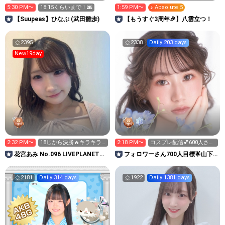
5:30 PM〜
18:15くらいまで！🌆
1:59 PM〜
♪ Absolute 5
【Suupeas】ひなぷ (武田雛歩)
【もうすぐ3周年🎉】八雲立つ！
2395
2338
Daily 203 days
New19day
2:32 PM〜
18じから決勝🔥キラキラ
2:18 PM〜
コスプレ配信💕600人さん
以外のギフト温存してほ
達成企画🎉クイズ中✍🏻
花宮あみ No.096 LIVEPLANET新
フォロワーさん700人目標🌟山下
し🥺
アイドルAD
愛加のまちゃるーむ🐈‍⬛🎀
2181
Daily 314 days
1922
Daily 1381 days