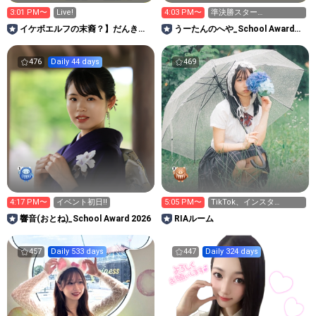
3:01 PM〜
Live!
4:03 PM〜
準決勝スター
ト！！！！！！！！！
イケボエルフの末裔？】だんきゅ
うーたんのへや_School Award
んがゲーム実況解説するーむ🎮
2026
476
Daily 44 days
469
4:17 PM〜
イベント初日‼️
5:05 PM〜
TikTok、インスタ
▶︎ria_n_910
響音(おとね)_School Award 2026
RIAルーム
457
Daily 533 days
447
Daily 324 days