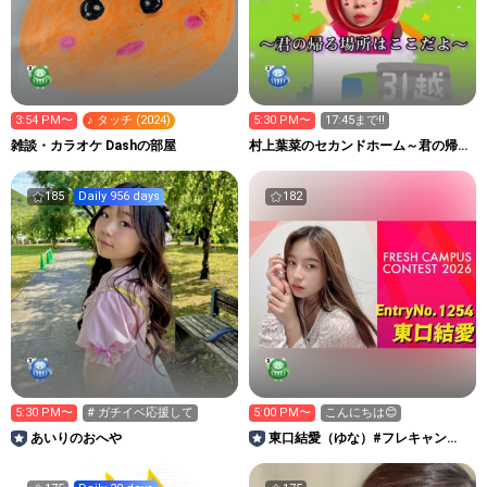
3:54 PM〜
♪ タッチ (2024)
5:30 PM〜
17:45まで‼️
雑談・カラオケ Dashの部屋
村上葉菜のセカンドホーム～君の帰る
場所はここだよ～
185
Daily 956 days
182
5:30 PM〜
# ガチイベ応援して
5:00 PM〜
こんにちは😊
あいりのおへや
東口結愛（ゆな）#フレキャン
2026