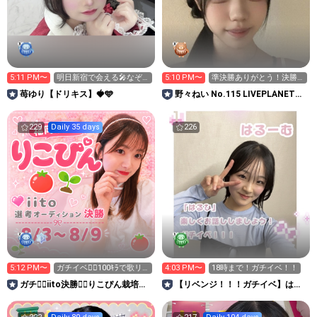
5:11 PM〜
明日新宿で会える🎤なぞ
5:10 PM〜
準決勝ありがとう！決勝
なぞと怖い話する
始まるよの会
苺ゆり【ドリキス】🍓🩵
野々ねい No.115 LIVEPLANET新
アイドルAD
229
Daily 35 days
226
5:12 PM〜
ガチイベ❤️‍🔥100ｷﾗで歌リ
4:03 PM〜
18時まで！ガチイベ！！
クエスト🎤✨
ガチ❤️‍🔥iito決勝❤️‍🔥りこぴん栽培所
【リベンジ！！！ガチイベ】はる
🌱‬‪🍅
ひの部屋