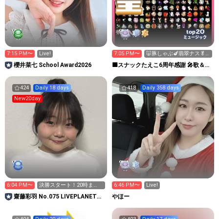
20
top
ミュージック
7:15 PM〜
Live!
7:05 PM〜
🐷豚しゃぶ🍆翡翠ナス🥬
🥦︎🍅温野菜
櫻井菜七 School Award2026
🟪スナックたえこ6周年感謝 🎤歌＆ウ
クレレ弾き語り✨️
424
Daily 18 days
418
Daily 358 days
New20day
6:04 PM〜
決勝スタート！20時ま
6:46 PM〜
Live!
で！
齋藤彩羽 No.075 LIVEPLANET新
やほー
アイドルAD