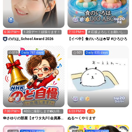
20
top
声優
6:30 PM〜
1.2倍デー！頑張ります！
7:10 PM〜
# 応援よろしくお願いしま
す
ののは_School Award 2026
【イベ中】食のいろは🍚🦊 #ひろひろ
519
Daily 787 days
501
Daily 835 days
20
top
ライバー
7:00 PM〜
40分に撮影します📸お待
6:03 PM〜
♪ 糸
ちくださいね😘
🦠さゆりの部屋【オワタ丸FC会員募
ぬる〜くやります
集中❣️】埋もれた昭和歌謡
498
Daily 171 days
478
Daily 154 days