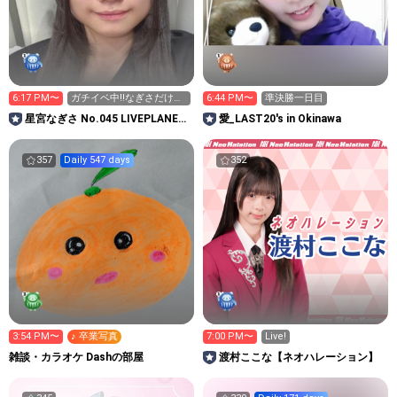
6:17 PM〜
ガチイベ中‼️なぎさだけ見
6:44 PM〜
準決勝一日目
てて♡-_-b
星宮なぎさ No.045 LIVEPLANET
愛_LAST20's in Okinawa
新アイドルAD
357
Daily 547 days
352
3:54 PM〜
♪ 卒業写真
7:00 PM〜
Live!
雑談・カラオケ Dashの部屋
渡村ここな【ネオハレーション】