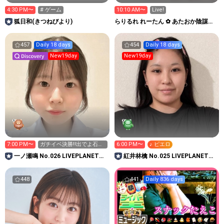
4:30 PM〜
# ゲーム
10:10 AM〜
Live!
狐日和(きつねびより)
らりるれ れーたん ✿ あたおか陰謀論
者？
457
Daily 18 days
454
Daily 18 days
New19day
New19day
7:00 PM〜
ガチイベ決勝‼️出でよ石油
6:00 PM〜
♪ ピエロ
王👑✨
一ノ瀬鳴 No.026 LIVEPLANET新
紅井林檎 No.025 LIVEPLANET新
アイドルAD
アイドルAD
448
441
Daily 836 days