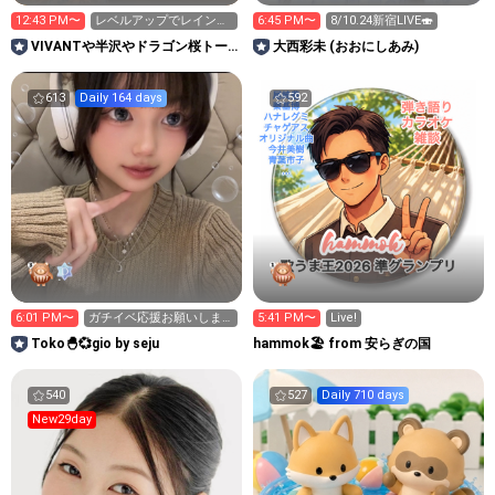
12:43 PM〜
レベルアップでレインボ
6:45 PM〜
8/10.24新宿LIVE🍣
ースターもらってね😊
VIVANTや半沢やドラゴン桜トー
大西彩未 (おおにしあみ)
ク大歓迎｜長時間配信
613
Daily 164 days
592
6:01 PM〜
ガチイベ応援お願いしま
5:41 PM〜
Live!
す📣❤️‍🔥「Toko🐣💞」
Toko🐣💞gio by seju
hammok🏖️ from 安らぎの国
540
527
Daily 710 days
New29day