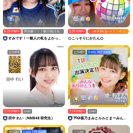
10
top
芸人
6:25 PM〜
準決勝！！！駆け抜ける
2:31 PM〜
♪ Let It Be [レット・イッ
ぞ〜！！
ト・ビー]
すみです！一般人の私をよかった
🍊こっそりにかたん🍊
ら応援してくれませんか？
1416
1401
Daily 482 days
10
top
アイドル
7:18 PM〜
Live!
7:14 PM〜
Live!
田中 れい（NMB48 研究生）
⛩🐶葵乃まみとルルとまーみん谷
の仲間たち🌻
1282
Daily 775 days
1281