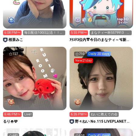
30
top
ライバー
6:08 PM〜
毎日配信100日記念！！あ
5:55 PM〜
まなティー杯5579913 三
りがとう祭り🎀🥹
麻東風 参加自由
桜茶みこ
ｱｸｽﾀ3位内👘今日のまなティ～🫧新ア
バ🀄8/7-8三麻大会
727
710
Daily 20 days
New21day
6:46 PM〜
Live!
6:26 PM〜
ねいに教えての会
るり🍚🩷
野々ねい No.115 LIVEPLANET新
アイドルAD
681
658
Daily 41 days