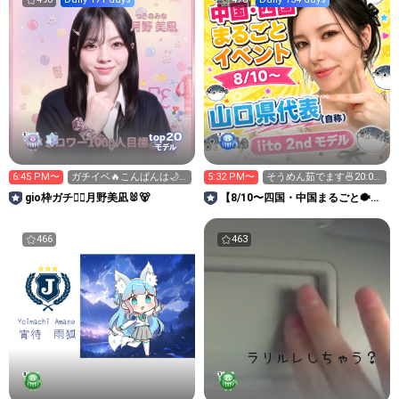
20
top
モデル
6:45 PM〜
ガチイベ🔥こんばんは🌙*·̩͙
5:32 PM〜
そうめん茹でます🍜20:00
いっぱいお話🎀🎶
まで！
gio枠ガチ❤️‍🔥月野美凪🐰🐻️
【8/10〜四国・中国まるごと🐡】
M!ca✨iito2nd
466
463