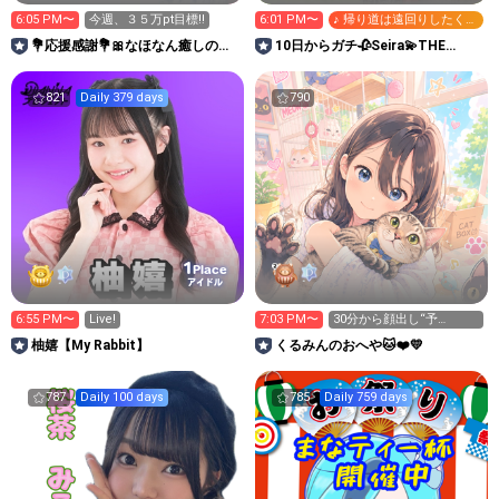
6:05 PM〜
今週、３５万pt目標‼️
6:01 PM〜
♪ 帰り道は遠回りしたくな
る
💐応援感謝💐🎀なほなん癒しのお
10日からガチ🥀Seira💫THE
部屋🧸🌷🌺
KIMONO girl
821
Daily 379 days
790
1
Place
アイドル
6:55 PM〜
Live!
7:03 PM〜
30分から顔出し“予
定”！！
柚嬉【My Rabbit】
くるみんのおへや🐱❤️💛
787
Daily 100 days
785
Daily 759 days