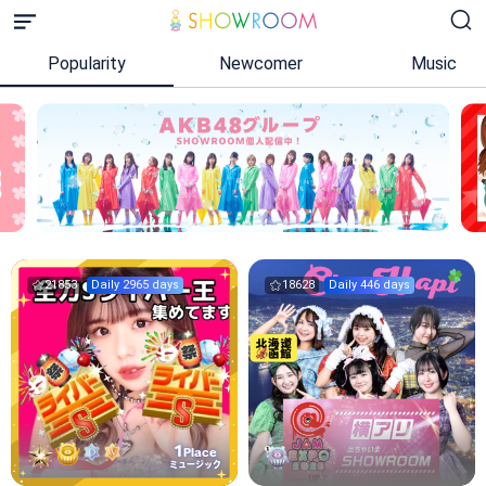
Popularity
Newcomer
Music
21853
Daily 2965 days
18628
Daily 446 days
1
Place
ミュージック