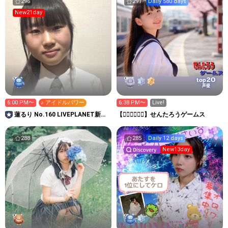
296
291
Daily 580 days
New21day
20
top
声優
6:00 PM〜
♪ アイドルパワー
6:38 PM〜
Live!
蓮るり No.160 LIVEPLANET新ア
【👉🏻🚋🚋👈🏻】せんたろうゲームス
イドルAD
288
285
Daily 12 days
New13day