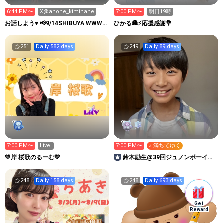
6:44 PM〜
X@anone_kimihane
7:00 PM〜
明日19時
お話しよう♥️ 📢9/14SHIBUYA WWW
ひかる🏯⚡️応援感謝💐
ワンマン
251
Daily 582 days
249
Daily 89 days
7:00 PM〜
Live!
7:00 PM〜
♪ 満ちてゆく
💛岸 桜歌のるーむ💛
鈴木励生@39回ジュノンボーイ挑
戦中！
248
Daily 158 days
248
Daily 693 days
Get
Reward