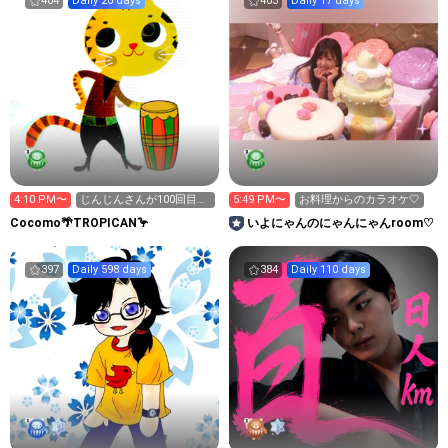
404
Daily 20 days
403
Daily 17 days
4:10 PM〜
じんじんさんが100回目の
5:49 PM〜
お料理からのカラオケ‎🤍
訪問🎉
Cocomo🌴TROPICAN🦩
いよにゃんのにゃんにゃんroom♡
397
Daily 598 days
384
Daily 110 days