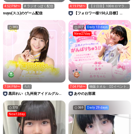
4:52 PM〜
# ラジオっぽく配信
4:19 PM〜
【２日目】100キロマラソ
ン 頑張りま〜す🎉
suyu(スユ)のゲーム配信
【フォロワー様150人目標】
JUNON 仲野流生👽🩷
383
377
Daily 13 days
New27day
7:04 PM〜
ろだ
7:04 PM〜
物販タオル ❤️‍🔥イベント
参加中❤️‍🔥
黒田れい（九州発アイドルグルー
あやのお部屋
プLinQ）
370
369
Daily 29 days
New12day