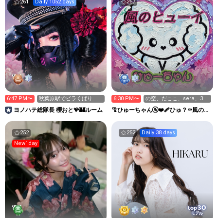
261
Daily 1052 days
257
6:47 PM〜
秋葉原駅でビラくばり
6:30 PM〜
の空、だここ、sera、3
中！本日秋葉原でライブ
パ、係長、真猫、川新
ヨノハテ総隊長 櫻おと🪸🏰ルーム
🦿ひゅーちゃん🚰❤️‍🩹ひゅ？⚰️風のヒ
もあるよ
ューイ
252
252
Daily 38 days
New1day
30
top
モデル