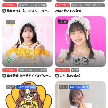
7:01 PM〜
# ギフトランキング👑
6:20 PM〜
顔赤くなってる！歌うた
うよ
梅咲せりあ【こっちむいてダーリ
みゆと歌とれな🎤😻
ン】
329
325
7:04 PM〜
お誕生日前ラスト配信
7:02 PM〜
Live!
織多莉鈴(九州発アイドルグループ
こと【Lovelys】
LinQ)
314
Daily 410 days
310
Daily 307 days