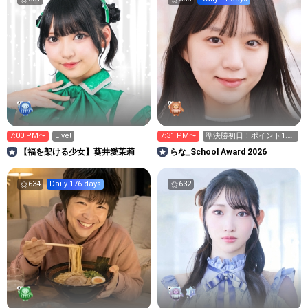
7:00 PM〜
Live!
7:31 PM〜
準決勝初日！ポイント1.2
倍デー！✨️
【福を架ける少女】葵井愛茉莉
らな_School Award 2026
634
Daily 176 days
632