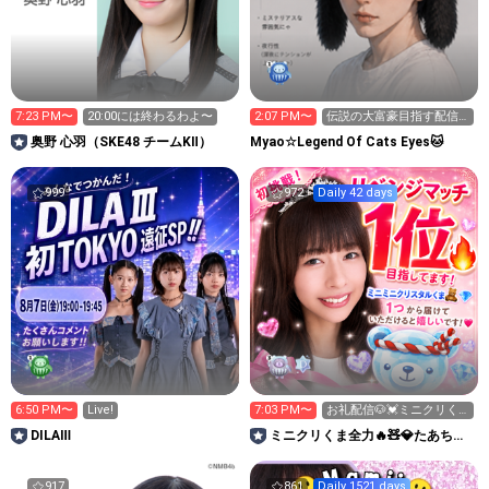
7:23 PM〜
20:00には終わるわよ〜
2:07 PM〜
伝説の大富豪目指す配信
２日目
奥野 心羽（SKE48 チームKⅡ）
Myao☆Legend Of Cats Eyes🐱
999
972
Daily 42 days
6:50 PM〜
Live!
7:03 PM〜
お礼配信🐶💓ミニクリく
ま欲しいです🧸💎🔥🔥🔥
DILAⅢ
ミニクリくま全力🔥🧸💎たあちゃ
んルーム🧸💚
917
861
Daily 1521 days