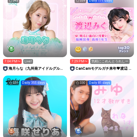
345
339
Daily 171 days
30
top
タレント
7:04 PM〜
Live!
7:29 PM〜
気軽にこめんとうれしー
海月らな（九州発アイドルグルー
CanCamモデルガチ来年💖渡辺 み
プLinQ）
く (WNB39) 🐰🍓
331
Daily 355 days
330
Daily 81 days