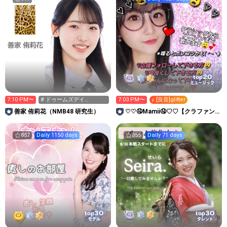
20
top
ミュージック
7:10 PM〜
# ドゥームズデイ
7:03 PM〜
♪ [良音]glitter
✖️NMB11期生
善家 侑莉花（NMB48 研究生）
♡♡🤤Mamii🤤♡♡【クラファン
挑戦中❤️‍🔥愛の大海】
857
Daily 1150 days
855
Daily 71 days
30
30
top
top
モデル
タレント