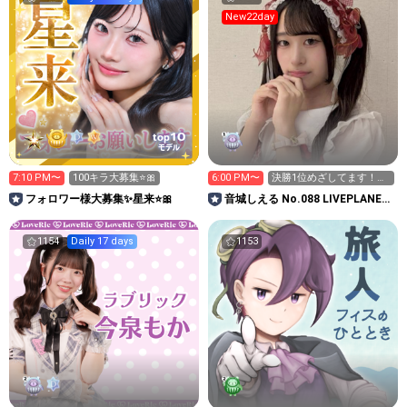
New22day
10
top
モデル
7:10 PM〜
100キラ大募集⭐️🎀
6:00 PM〜
決勝1位めざしてます！今
日Ptは1.2倍です‼️
フォロワー様大募集✨星来⭐️🎀
音城しえる No.088 LIVEPLANET
新アイドルAD
1154
Daily 17 days
1153