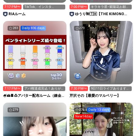
7:17 PM〜
TikTok、インスタ
7:00 PM〜
キラキラ星･紫陽花お願い
▶︎ria_n_910
します！
RIAルーム
ゆうり🌺🇹🇼【THE KIMONO
girl2026】
283
Daily 836 days
279
30
top
ライバー
7:17 PM〜
アバ権達成見込！ありが
7:30 PM〜
9日11日ライブあります！
とうございます
待ってるね♡
🍧🍰🍫🍮アバター配布ルーム（錬金術
芹沢その【最愛のマルベリー】
師ミル）
279
276
Daily 13 days
New14day