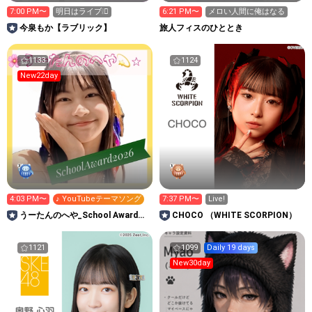
7:00 PM〜
明日はライブ❕🫪
6:21 PM〜
メロい人間に俺はなる
今泉もか【ラブリック】
旅人フィスのひととき
1133
1124
New22day
4:03 PM〜
♪ YouTubeテーマソング
7:37 PM〜
Live!
うーたんのへや_School Award
CHOCO （WHITE SCORPION）
2026
1121
1099
Daily 19 days
New30day