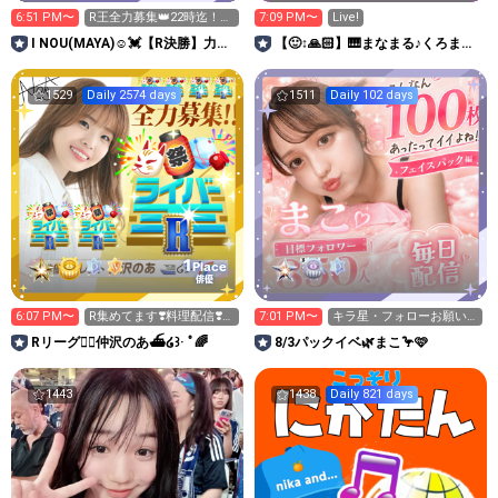
6:51 PM〜
R王全力募集👑22時迄！明
7:09 PM〜
Live!
日神宮花火ステージ！
I NOU(MAYA)☺︎︎︎︎💓【R決勝】力合
【🙂‍↕️🙏🏻】🎹まなまる♪くろまる
わせて🤝
〇むらさきまる〇
1529
Daily 2574 days
1511
Daily 102 days
1
Place
俳優
6:07 PM〜
R集めてます❣️料理配信❣️夏
7:01 PM〜
キラ星・フォローお願い
バテ対策
します🦩🩷
Rリーグ❤️‍🔥仲沢のあ⛴໒꒱· ﾟ🌈
8/3パックイベ🌿まこ🦩🩷
1443
1438
Daily 821 days