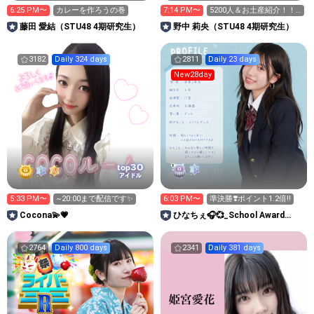
6:25 PM〜
カレーを作ろうの巻
7:14 PM〜
5200人＆お土産紹介！！‎
🤍➞🩷
藤田 愛結（STU48 4期研究生）
野中 莉央（STU48 4期研究生）
3182
Daily 324 days
2811
Daily 23 days
New28day
30
top
アイドル
5:33 PM〜
~20:00まで配信です✨
6:03 PM〜
準決勝❣️ポイント1.2倍‼️
Cocona💫💗
ひなちぇ🎧💞_School Award
2026
2764
Daily 800 days
2341
Daily 381 days