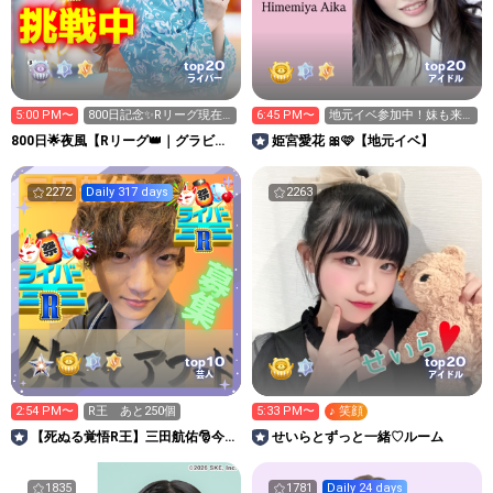
20
20
top
top
ライバー
アイドル
5:00 PM〜
800日記念✨Rリーグ現在4
6:45 PM〜
地元イベ参加中！妹も来
位🔥全力集め中🔥
てます👧🏻
800日🌟夜風【Rリーグ👑｜グラビア
姫宮愛花 🎀🩷【地元イベ】
プレス写真集イベ中】
2272
Daily 317 days
2263
10
20
top
top
芸人
アイドル
2:54 PM〜
R王 あと250個
5:33 PM〜
♪ 笑顔
【死ぬる覚悟R王】三田航佑🎅今
せいらとずっと一緒♡ルーム
年こそアワード！
1835
1781
Daily 24 days