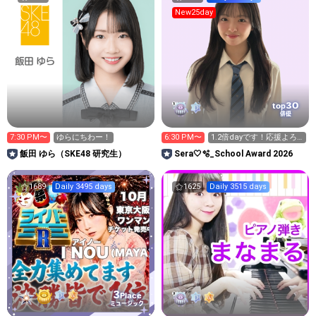
New25day
30
top
俳優
7:30 PM〜
ゆらにちわー！
6:30 PM〜
1.2倍dayです！応援よろ
しくお願いします😊
飯田 ゆら（SKE48 研究生）
Sera🤍🫧_School Award 2026
1689
Daily 3495 days
1625
Daily 3515 days
3
Place
ミュージック