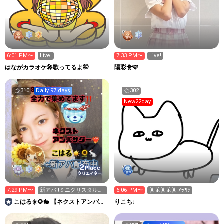
6:01 PM〜
Live!
7:33 PM〜
Live!
はながカラオケ🎤歌ってるよ🤭
陽彩🐥🩷
310
Daily 97 days
302
New22day
2
Place
クリエイター
7:29 PM〜
新アバ‼️ミニクリスタルク
6:06 PM〜
🤸🤸🤸🤸🤸 ｱﾗﾖｯ
マ🧸💎が欲しいです！
こはる☀️🌻🐇 【ネクストアンバサ
りこち♩
ダー❤️‍🔥】ルーム強化中