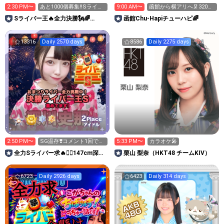
2:30 PM〜
あと1000個募集‼️Sライバ
9:00 AM〜
函館から横アリへ🦑320万
ー王👑投げれます！
pt目標！キラ星求！
Sライバー王🔥全力決勝🗽🌈
函館Chu-Hapiチューハピ🌈
Annnnnaの空⛱
13316
Daily 2570 days
8586
Daily 2275 days
2
Place
アイドル
2:50 PM〜
SG温存❣️コメント1回で無
5:33 PM〜
カラオケ🎤
料の S求🧡
全力Sライバー求🔥❤️‍🔥147cm深川
栗山 梨奈（HKT48 チームKIV）
史那のルーム🐸🎈
6723
Daily 2926 days
6423
Daily 314 days