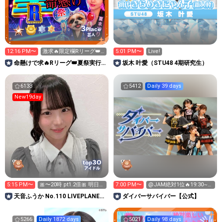
3
Place
芸人
12:16 PM〜
激求🔥限定欄Rリーグ👑0
5:01 PM〜
Live!
時～枠に来れる方ギフト
命懸けで求🔥Rリーグ👑夏祭実行
坂木 叶愛（STU48 4期研究生）
温存
委員長🎆こがちゃんのちばります
6138
5412
Daily 39 days
New19day
30
top
アイドル
5:15 PM〜
🎀〜20時 pt1.2倍🎀 明日8
7:00 PM〜
@JAM絶対1位🔥19:30~ｽ
時〜やります🍀
ﾀﾗｼﾞやる気ご飯
天音ふうか No.110 LIVEPLANET
‪ダイバーサバイバー【公式】
新アイドルAD
5266
Daily 1872 days
5021
Daily 98 days