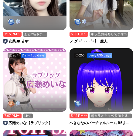
7:15 PM〜
あと2名さまー
6:30 PM〜
キラ星お待ちしてます✨
友菜JK 🎸🩵
メ グ =^・◦・^=┊︎一般人
267
Daily 106 days
266
Daily 836 days
7:07 PM〜
Live!
5:42 PM〜
超カラオケイベ参加中 87
曲から
広瀬めいな【ラブリック】
へきななのバーチャルルーム B5まで
70,750pt