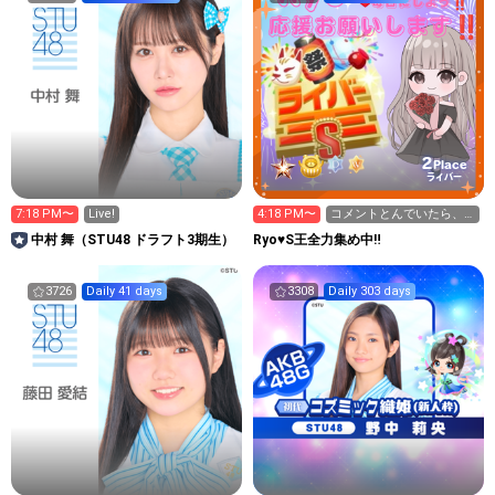
2
Place
ライバー
7:18 PM〜
Live!
4:18 PM〜
コメントとんでいたら、
みんなごめんね
中村 舞（STU48 ドラフト3期生）
Ryo♥️S王全力集め中‼️
3726
Daily 41 days
3308
Daily 303 days