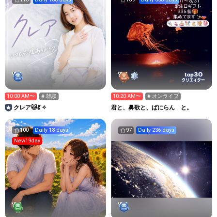
30
top
クリエイター
10:00 AM〜
# 雑談
10:20 AM〜
# オンライブ
クレア🐱💃 ✧
君と、鼻歌と、ばにらん と。
100
Daily 18 days
97
Daily 236 days
New19day