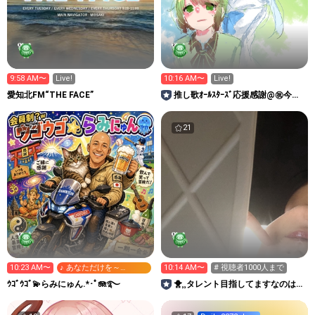
9:58 AM〜
Live!
10:16 AM〜
Live!
愛知北FM“THE FACE”
推し歌ｵｰﾙｽﾀｰｽﾞ応援感謝@㊗️今月
活動4周年
22
21
10:23 AM〜
♪ あなただけを～
10:14 AM〜
# 視聴者1000人まで
Summer Heartbreak～
ｳｺﾞｳｺﾞ💫らみにゅん.*･ﾟ🪼࿐
🐥⸒⸒タレント目指してますなのはで