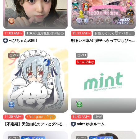
20
top
クリエイター
11:03 AM〜
TGC松山お礼配信👶🏻‪‪🍊
11:30 AM〜
お昼わくわく😇アバター
もらってね🎀
べびちゃん👶🏻🍼
明るい不幸ﾊｹﾞ娘❤へらって♡ちびっ
こ~1000日後も生きる
212
211
New12day
11:30 AM〜
♪ Vanguard Fight
11:43 AM〜
Live!
【不定期】天使由紀のツレとダベる部
mint ゆきルーム
屋
210
Daily 20 days
208
Daily 21 days