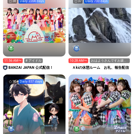
38
Daily 2204 days
37
Daily 733 days
11:56 AM〜
# アイドル
10:28 AM〜
おはようさんですお疲れ
様です！
BANZAI JAPAN 公式配信！
Ａkiの休憩ルーム お礼、報告配信
35
Daily 837 days
33
2
Place
アイドル