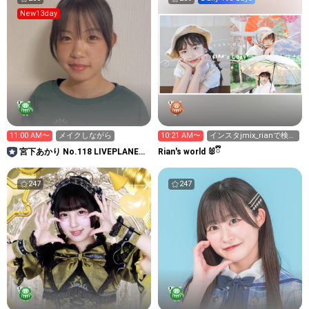
New13day
11:00 AM〜
メイクしながら
10:21 AM〜
インスタjmix_rianで検索
🔎フォローして🩷
宮下あかり No.118 LIVEPLANET
Rian's world 🐰ྀི
新アイドルAD
247
247