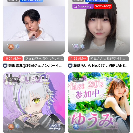
New24day
10:04 AM〜
フォロワー増やしたい✨
11:35 AM〜
初見さん大歓迎♡推しか
応援お願いします🙇‍♂️
おすすめのアニメを教え
栄田悠真@39回ジュノンボーイ挑
花愛あいら No.077 LIVEPLANET
て！
戦中！
新アイドルAD
198
189
20
top
バーチャル