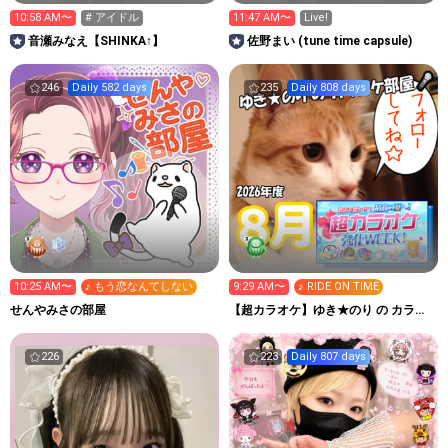
10:58 AM〜
# アイドル
11:47 AM〜
Live!
音瀬みなえ【SHINKA↑】
佐野まい (tune time capsule)
246
Daily 582 days
235
Daily 808 days
10:25 AM〜
♪ もう恋なんてしない
9:29 AM〜
♪ RIDE ON TIME
せんやみさの部屋
【超カラオケ】ゆき★のり の カラオ
ケ部屋🎤
226
223
Daily 807 days