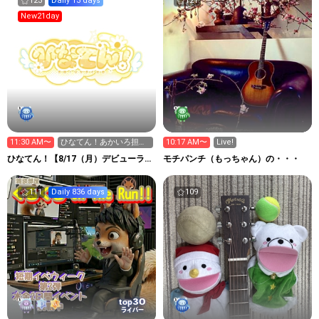
123
Daily 13 days
121
New21day
11:30 AM〜
ひなてん！あかいろ担当
10:17 AM〜
Live!
陽乃にこです❤️
ひなてん！【8/17（月）デビューライ
モチパンチ（もっちゃん）の・・・
ブ@新宿Zirco】
111
Daily 836 days
109
30
top
ライバー