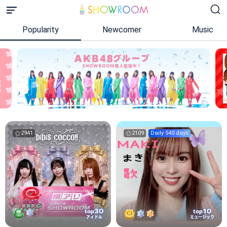
Popularity
Newcomer
Music
2941
2109
Daily 540 days
30
10
top
top
アイドル
ミュージック