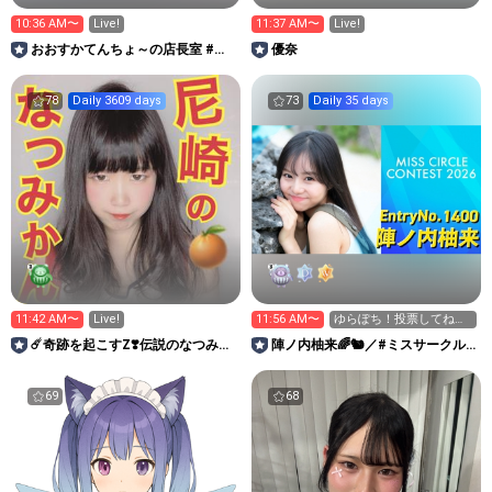
10:36 AM〜
Live!
11:37 AM〜
Live!
おおすかてんちょ～の店長室 #あ
優奈
りがたTV
78
Daily 3609 days
73
Daily 35 days
11:42 AM〜
Live!
11:56 AM〜
ゆらぽち！投票してね🗳
♡
☄️奇跡を起こすZ❣️伝説のなつみか
陣ノ内柚来🌈🐿／#ミスサークル
んるーむ🍊🐆
2026
69
68