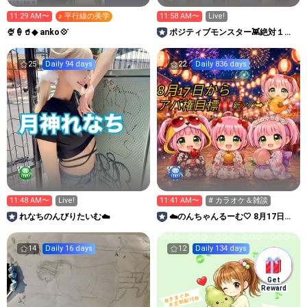
11:29 AM〜
♪ 平行線の美学
11:58 AM〜
Live!
­­­🍨‪🍦‬🥤◆ ‬anko💠 ͗
ポジティブモンスター👾絶対１位
で横アリに立つ🌈✨
25
Daily 94 days
22
Daily 836 days
11:48 AM〜
Live!
11:41 AM〜
# カラオケ＆雑談
れなちのんびりたいむ☁️
︎︎☁️︎︎のんちゃんるーむ︎🤍 8月17日ガ
チ🔥2週間イベ
14
Daily 16 days
12
Daily 134 days
Get
Reward