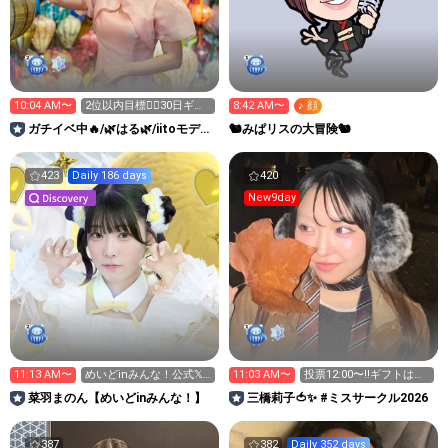
10:04 AM〜
2位以内目標❤️‍🔥30日ギフ
8:42 AM〜
♪ 顔
ト100個募集中🎁
ガチイベ中🔥/🌿はる🌿/iitoモデル
🐿️みぱリスの大冒険🐿️
挑戦中
423
Daily 186 days
420
New9day
11:13 AM〜
めいどinみんな！公式𝕏
11:03 AM〜
投票12:00〜‼︎ギフトは明
フォローお願いしま
日からよろしくね🩷✨
菜羽まのん【めいどinみんな！】
三橋莉子🍅✨ #ミスサークル2026
す！！
387
382
Daily 352 days