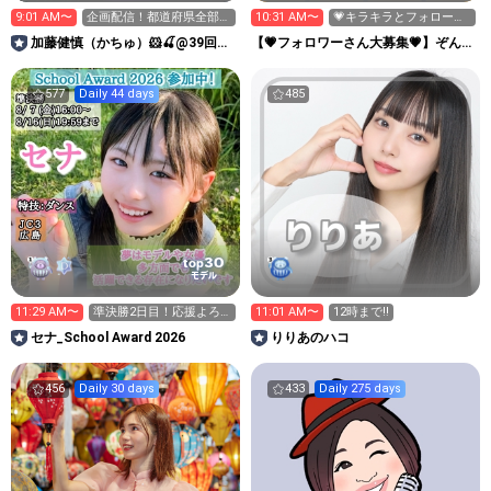
9:01 AM〜
企画配信！都道府県全部埋
10:31 AM〜
💗キラキラとフォローお
める！初見さんもぜひ
願いします✨🐱💪
加藤健慎（かちゅ）🐹🍒@39回ジ
【💗フォロワーさん大募集💗】ぞんに
ュノンボーイ挑戦中！
ゃのねこカフェ🐱🥨
577
Daily 44 days
485
30
top
モデル
11:29 AM〜
準決勝2日目！応援よろ
11:01 AM〜
12時まで‼️
しくお願いします！
セナ_School Award 2026
りりあのハコ
456
Daily 30 days
433
Daily 275 days