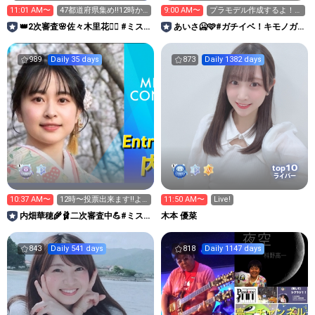
11:01 AM〜
47都道府県集め‼️12時か
9:00 AM〜
プラモデル作成するよ！キ
ら投票🗳️
ラキラコメント待って
👑2次審査🌸佐々木里花❤️‍🔥 #ミス
あいさ🥶🩷#ガチイベ！キモノガ
る！！
サークル2026
－ル2026
989
Daily 35 days
873
Daily 1382 days
10
top
ライバー
10:37 AM〜
12時〜投票出来ます‼️よ
11:50 AM〜
Live!
ろしくお願いします💪
内畑華穂🌾🩰二次審査中💪#ミス
木本 優菜
サークル2026
843
Daily 541 days
818
Daily 1147 days