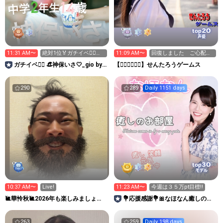
20
top
声優
11:31 AM〜
絶対1位🏅ガチイベ❤️‍🔥
11:09 AM〜
回復しました ご心配お
100✨️お願いします！
かけしました🙇🏻
ガチイベ❤️‍🔥 👒神保いさ‎🤍‎_gio by
【👉🏻🚋🚋👈🏻】せんたろうゲームス
seju
290
289
Daily 1151 days
30
top
モデル
10:37 AM〜
Live!
11:23 AM〜
今週は３５万pt目標‼️
🐌華怜秋🐌2026年も楽しみましょ
💐応援感謝💐🎀なほなん癒しのお
う！✨
部屋🧸🌷🌺
263
259
Daily 198 days