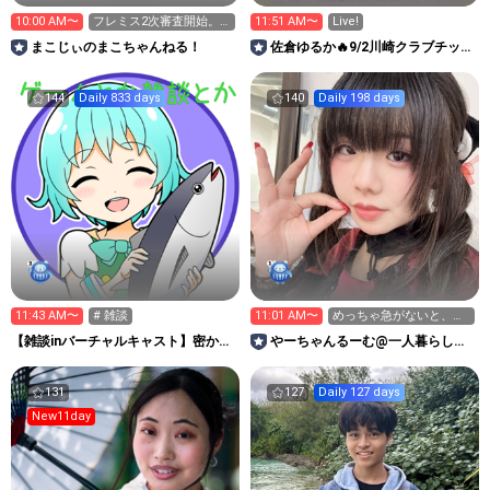
10:00 AM〜
フレミス2次審査開始。
11:51 AM〜
Live!
高校野球観ながら。次回
まこじぃのまこちゃんねる！
佐倉ゆるか🔥9/2川崎クラブチッタ
は明日
🔥【いつだって青い春。】
144
Daily 833 days
140
Daily 198 days
11:43 AM〜
# 雑談
11:01 AM〜
めっちゃ急がないと、一
旦ゴミまとめる
【雑談inバーチャルキャスト】密かに
やーちゃんるーむ@一人暮らし準
しばれる蜃気楼
備中地雷系アイドル
131
127
Daily 127 days
New11day