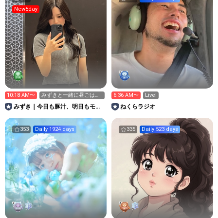
New5day
10:18 AM〜
みずきと一緒に昼ごはん
6:36 AM〜
Live!
食べよ〜
みずき｜今日も豚汁、明日もモデ
ねくらラジオ
ル。
353
Daily 1924 days
335
Daily 523 days