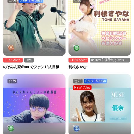
86
Daily 274 days
83
11:43 AM〜
Live!
11:24 AM〜
8/16の主催予約がやべぇ
問題について😭
のぞみん家👓🏡 でファン18人目標
利根さやな
79
79
Daily 15 days
New17day