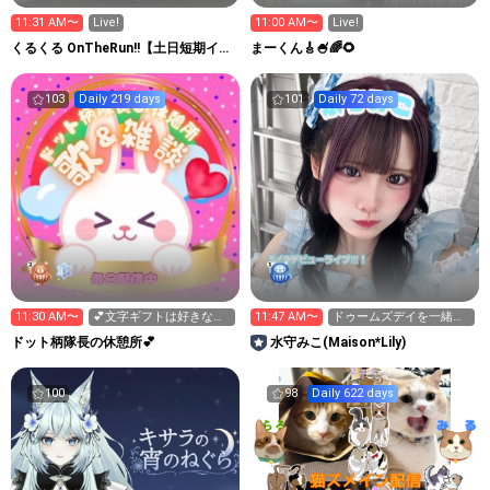
11:31 AM〜
Live!
11:00 AM〜
Live!
くるくる OnTheRun!!【土日短期イ
まーくん🎸🍧🌈🌻
ベ】
103
Daily 219 days
101
Daily 72 days
11:30 AM〜
💕文字ギフトは好きなも
11:47 AM〜
ドゥームズデイを一緒に
ので🆗よぉ〜💕
はじめてください
ドット柄隊長の休憩所💕
水守みこ(Maison*Lily)
100
98
Daily 622 days