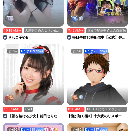
10:18 AM〜
大遅刻ごめんなさい🙏🙇‍♀️
7:48 AM〜
昼まで配信中💕出入自由🗽
みゃり🐎
さわこ🐯⚾️💪
毎日午前10時配信中【公式】弾き
語り高一劇場 帝京魂
767
Daily 169 days
734
Daily 721 days
11:07 AM〜
Live!
8:00 AM〜
BOOTHにて88アクティビ
ティ配布中！
【福を架ける少女】前田せりな
【龍が如く極3】十六夜のリスポーン
地点
692
Daily 655 days
682
Daily 837 days