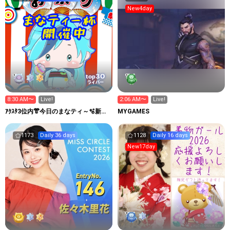
New4day
30
top
ライバー
8:30 AM〜
Live!
2:06 AM〜
Live!
ｱｸｽﾀ3位内👘今日のまなティ～🫧新ア
MYGAMES
バ🀄8/7-8三麻大会
1173
Daily 36 days
1128
Daily 16 days
New17day