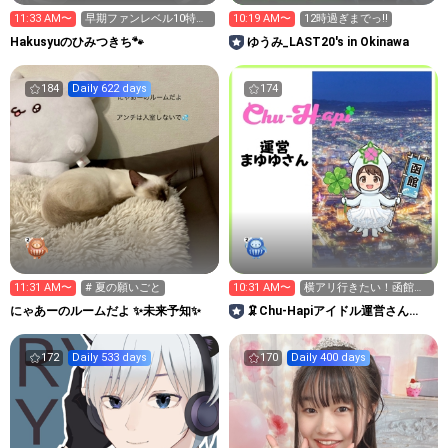
11:33 AM〜
早期ファンレベル10特典
10:19 AM〜
12時過ぎまでっ‼︎
について考える
Hakusyuのひみつきち🐾
ゆうみ_LAST20's in Okinawa
184
Daily 622 days
174
11:31 AM〜
# 夏の願いごと
10:31 AM〜
横アリ行きたい！函館市
チューハピの応援🙇‍♀️
にゃあーのルームだよ ✨️未来予知✨️
🦑Chu-Hapiアイドル運営さん
ROOM
172
Daily 533 days
170
Daily 400 days