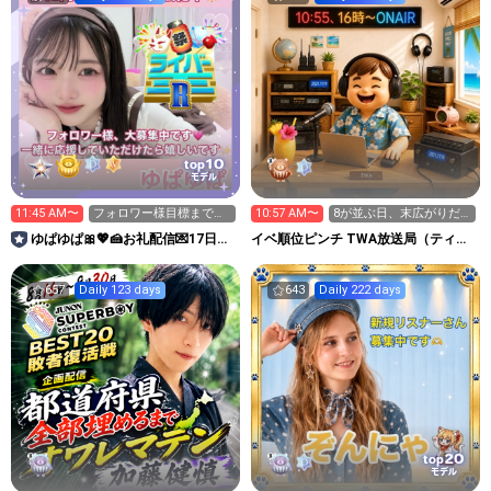
10
top
モデル
11:45 AM〜
フォロワー様目標まであ
10:57 AM〜
8が並ぶ日、末広がりだ
と14人‼️20時〜お礼配信
けど、暑さにやられ中
ゆぱゆぱ🎀💖🍰お礼配信💌17日〜
イベ順位ピンチ TWA放送局（ティー
大本命🔥CanCam🔥
ちゃんのお部屋）
657
Daily 123 days
643
Daily 222 days
20
top
モデル