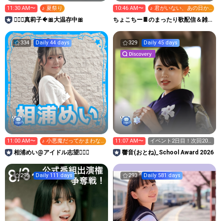
11:30 AM〜
♪ 夏祭り
10:46 AM〜
♪ 君がいない、あの日か
ら…
🧜🏻‍♀️真莉子🐠🎀大温存中🎀
ちょこちー🍫のまったり歌配信＆雑談
部屋
334
Daily 44 days
329
Daily 45 days
11:00 AM〜
♪ 小悪魔だってかまわな
11:07 AM〜
イベント2日目！次回20
い!
時〜
相浦めい@アイドル志望🙋🏻‍♀️
響音(おとね)_School Award 2026
296
Daily 111 days
293
Daily 581 days