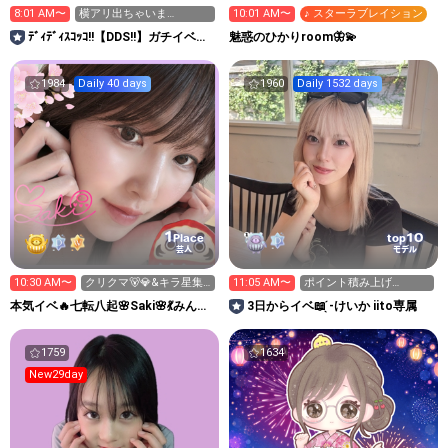
8:01 AM〜
横アリ出ちゃいま
10:01 AM〜
♪ スターラブレイション
SHOWROOM参加中‼️🩷
ﾃﾞｨﾃﾞｨｽｺｯｺ!!【DDS!!】ガチイベ参
魅惑のひかりroom🦋💫
加中‼️
1984
Daily 40 days
1960
Daily 1532 days
1
10
Place
top
芸人
モデル
10:30 AM〜
クリクマ🐻💎&キラ星集
11:05 AM〜
ポイント積み上げ
めてます🙇‍♀️🌸
⤴️3000pt残り8人‼️
本気イベ🔥七転八起🌸Saki🌸💃みんな
3日からイベ📖 ̖́-けいか iito専属
笑顔でhappyに🕊️
1759
1634
New29day