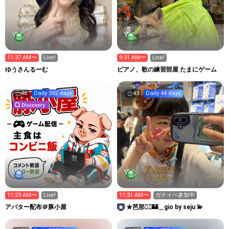
11:37 AM〜
Live!
9:31 AM〜
Live!
ゆうさんるーむ
ピアノ、歌の練習部屋 たまにゲーム
46
Daily 392 days
43
Daily 44 days
11:29 AM〜
Live!
11:31 AM〜
ガチイベ参加中
アバター配布＠豚小屋
★芭那🧚‍♀️🏰＿gio by seju 💫