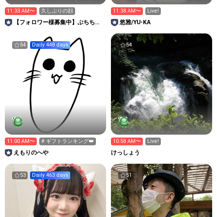
11:33 AM〜
久しぶりの顔
11:38 AM〜
Live!
【フォロワー様募集中】ぶちちゃ
悠雅/YU‐KA
ん🐱🎀🐾
54
Daily 448 days
54
11:00 AM〜
# ギフトランキング👑
10:58 AM〜
Live!
えもりのへや
けっしょう
53
Daily 463 days
51