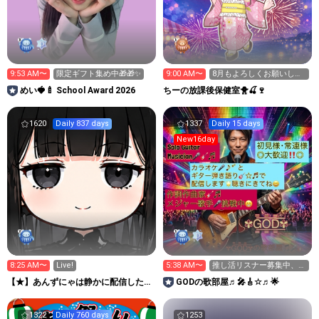
9:53 AM〜
限定ギフト集め中🎁🎁✨
9:00 AM〜
8月もよろしくお願いしま
す🐥🍒🍷
めい🍓🍼 School Award 2026
ちーの放課後保健室🐥🍒🍷
1620
Daily 837 days
1337
Daily 15 days
New16day
8:25 AM〜
Live!
5:38 AM〜
推し活リスナー募集中、皆
様楽しんでいって下さい😆
【★】あんずにゃは静かに配信した
GODの歌部屋♬🎤🎸☆♬🌟
🎸
い！
1322
Daily 760 days
1253