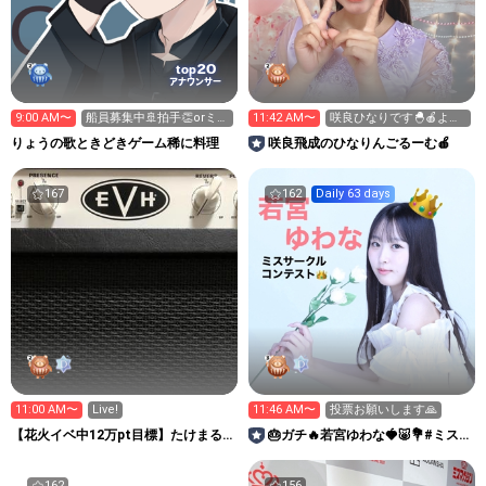
20
top
アナウンサー
9:00 AM〜
船員募集中🚢拍手👏orミラ
11:42 AM〜
咲良ひなりです🐣🍎よろ
ボ集め中🔮おはよう✨
しくお願いします！
りょうの歌ときどきゲーム稀に料理
咲良飛成のひなりんごるーむ🍎
167
162
Daily 63 days
11:00 AM〜
Live!
11:46 AM〜
投票お願いします🙏
【花火イベ中12万pt目標】たけまる
🎂ガチ🔥若宮ゆわな🍓🐷💐#ミス
のちょっと休憩所
サークル
162
156