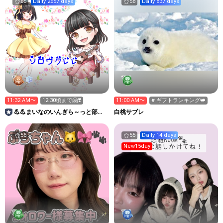
65
Daily 2657 days
58
Daily 837 days
11:32 AM〜
12:30頃まで🤗❣️
11:00 AM〜
# ギフトランキング👑
💪💪まいなのいんぎら～っと部屋
白桃サブレ
🍮ⓜ
56
55
Daily 14 days
New15day