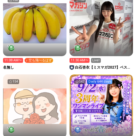
11:08 AM〜
♪ 空も飛べるはず
11:30 AM〜
Live!
名無し
白石杏衣【ミスマガ2027】ベスト
20イベント中
154
147
Daily 644 days