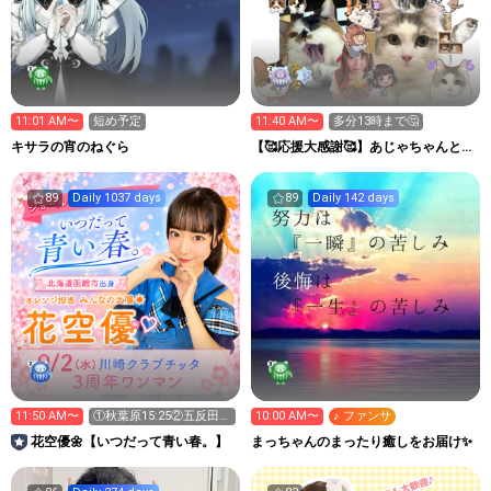
11:01 AM〜
短め予定
11:40 AM〜
多分13時まで🤔
キサラの宵のねぐら
【🥰応援大感謝🥰】あじゃちゃんと猫
🦭🐈
89
Daily 1037 days
89
Daily 142 days
11:50 AM〜
①秋葉原15:25②五反田
10:00 AM〜
♪ ファンサ
G3 20:00！
花空優🌼【いつだって青い春。】
まっちゃんのまったり癒しをお届け✨