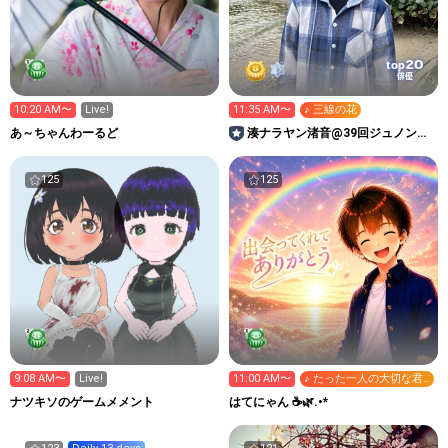
20
top
俳優
10:20 AM〜
Live!
11:35 AM〜
♪ 三線の花
あ～ちゃんわーるど
湊ナラヤン渚音@39回ジュノンボ
ーイ挑戦中！アバター配布中！
125
125
9:08 AM〜
Live!
11:00 AM〜
♪ たった一人の大切な君
へ。
ナツキソのゲームメメント
はてにゃん‪ ☕️🌿.•*