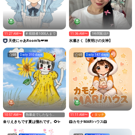
11:27 AM〜
# 視聴者1000人まで
11:36 AM〜
1時間配信‼️
天使にゃあRoom🦄🪽💤
水瀬さく【夜明けの女神】
68
Daily 310 days
68
Daily 147 days
10:57 AM〜
熱暴走でしたなう
11:11 AM〜
♪ タッチ
(2026/08/08 11:31
🌼りえきちです夏は憧れです。🌻✨
🐹カモナMAR!ハウス‪🐹