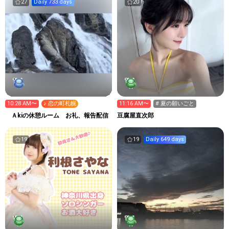
27
Daily 733 days
20
10:28 AM〜
♪ 恋の町札幌
11:16 AM〜
# 夏の願いごと
Ａkiの休憩ルーム お礼、報告配信
豆腐屋直次郎
19
19
Daily 649 days