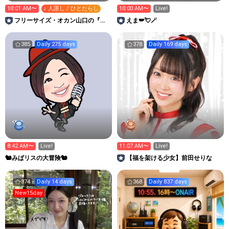
10:01 AM〜
♪ 人誑し / ひとたらし
10:00 AM〜
Live!
フリーサイズ・オカン山口の『し
えま🪽💘🪄︎︎
ゃべるわ、歌うわ』
385
Daily 275 days
378
Daily 169 days
8:42 AM〜
Live!
11:07 AM〜
Live!
🐿️みぱリスの大冒険🐿️
【福を架ける少女】前田せりな
374
Daily 14 days
368
Daily 837 days
New15day