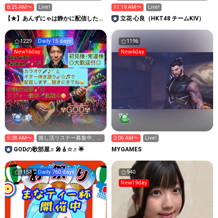
8:25 AM〜
Live!
11:19 AM〜
Live!
【★】あんずにゃは静かに配信した
立花 心良（HKT48 チームKⅣ）
い！
1229
Daily 15 days
1196
New16day
New4day
5:38 AM〜
推し活リスナー募集中、皆
2:06 AM〜
Live!
様楽しんでいって下さい😆
GODの歌部屋♬🎤🎸☆♬🌟
MYGAMES
🎸
1153
Daily 760 days
940
New19day