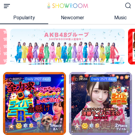
Popularity
Newcomer
Music
46857
Daily 2927 days
24584
Daily 2571 days
1
2
Place
Place
芸人
アイドル