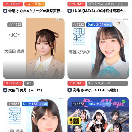
12:01 PM〜
♪ あー夏休み
8:59 PM〜
神宮外苑花火終わりまし
た🙏24時迄全力ランキン
命懸けで求🔥Rリーグ👑夏祭実行
I NOU(MAYA)☺︎︎︎︎💓神宮外苑花火大
グ
委員長🎆こがちゃんのちばります
会当日‼️
11382
7822
Daily 2404 days
10:52 PM〜
Live!
9:50 PM〜
X.インスタ→＠
stu48_sayan
大信田 美月（≒JOY）
高雄 さやか（STU48 2期生）
6883
Daily 1331 days
6572
Daily 447 days