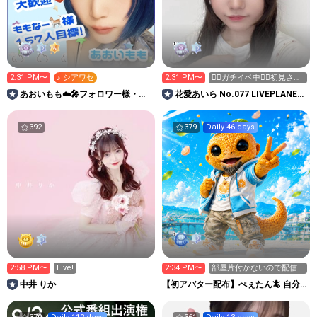
2:31 PM〜
♪ シアワセ
2:31 PM〜
❤️‍🔥ガチイベ中❤️‍🔥初見さん
大歓迎！
あおいもも☁️🎤フォロワー様・も
花愛あいら No.077 LIVEPLANET
もなー様募集中🐈🍑
新アイドルAD
392
379
Daily 46 days
2:58 PM〜
Live!
2:34 PM〜
部屋片付かないので配信
つけました😭
中井 りか
【初アバター配布】ぺぇたん🦎 自分
のペースで応援ꉂꉂ📣