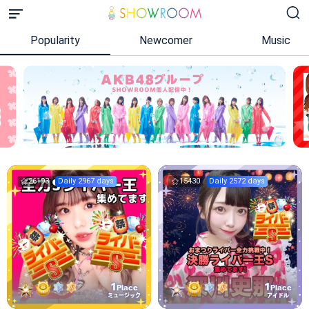
Popularity
Newcomer
Music
26193
Daily 2967 days
15430
Daily 2572 days
1
1
Place
Place
ミュージック
アイドル