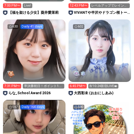
7:00 PM〜
Live!
12:43 PM〜
レベルアップでレインボ
ースターもらってね😊
【福を架ける少女】葵井愛茉莉
VIVANTや半沢やドラゴン桜トー
ク大歓迎｜長時間配信
630
Daily 41 days
602
7:31 PM〜
準決勝初日！ポイント1.2
6:45 PM〜
8/10.24新宿LIVE🍣
倍デー！✨️
らな_School Award 2026
大西彩未 (おおにしあみ)
597
Daily 164 days
590