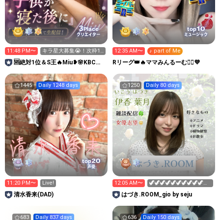
3
10
Place
top
クリエイター
ミュージック
11:48 PM〜
キラ星大募集😭！次枠12
12:35 AM〜
♪ part of Me
時30分
🆘絶対1位＆S王🔥Miu❥🌸KBCラ
Rリーグ👑🔥ママみんるーむ💁‍♀️💜
ジオグランプリ🌸
1445
Daily 1248 days
1250
Daily 80 days
20
top
声優
11:20 PM〜
Live!
12:05 AM〜
🦖🦖🦖🦖🦖🦖🦖🦖🦖🦖🦖
🦖🦖🦖🦖🦖🦖🦖🦖🦖🦖🦖
清水香来(DAD)
はづき.ROOM_gio by seju
🦖🦖
683
Daily 837 days
636
Daily 150 days