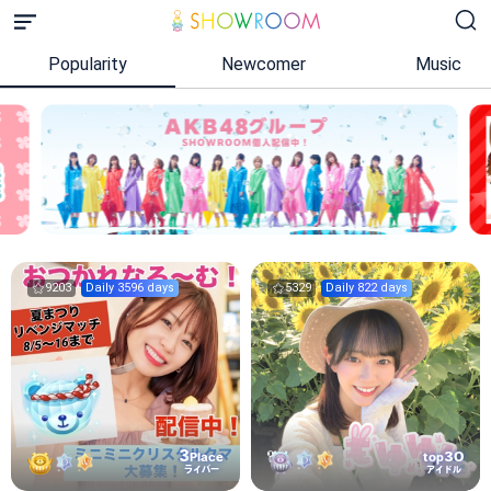
Popularity
Newcomer
Music
9203
Daily 3596 days
5329
Daily 822 days
3
30
Place
top
ライバー
アイドル