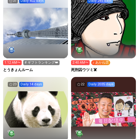
31
Daily 402 days
25
Daily 245 days
1:12 AM〜
# ギフトランキング👑
2:40 AM〜
♪ あかね雲
とうきょんルーム
死刑囚ウツミ☠️
23
Daily 14 days
22
Daily 2035 days