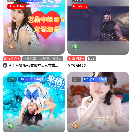
New30day
New5day
2:49 AM〜
お風呂出たよ配信。寝る前
9:32 PM〜
Live!
の少しだけ💤
さくら笑店🏎️🌸🐹本日も営業
MYGAMES
中！！
97
Daily 1257 days
96
Daily 101 days