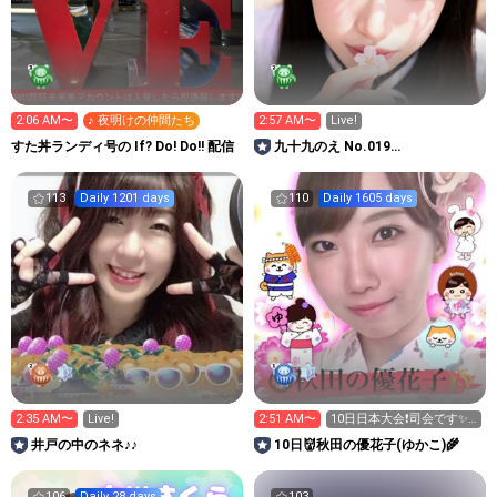
2:06 AM〜
♪ 夜明けの仲間たち
2:57 AM〜
Live!
すた丼ランディ号の If? Do! Do!! 配信
九十九のえ No.019
DUALDORMIDOLS
113
Daily 1201 days
110
Daily 1605 days
2:35 AM〜
Live!
2:51 AM〜
10日日本大会❗️司会です✨
来てほしいな🥺
井戸の中のネネ♪♪
10日👹秋田の優花子(ゆかこ)🌾
106
Daily 28 days
103