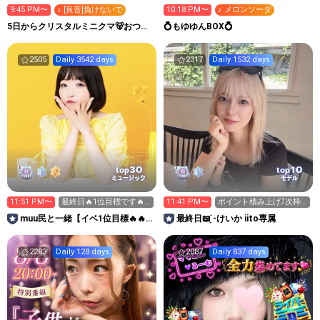
9:45 PM〜
♪ [良音]負けないで
10:18 PM〜
♪ メロンソーダ
5日からクリスタルミニクマ🐻おつか
💍もゆゆんBOX💍
れなる～む！大塚れな🍓
2505
Daily 3542 days
2317
Daily 1532 days
30
10
top
top
ミュージック
モデル
11:51 PM〜
最終日🔥1位目標です🔥
11:41 PM〜
ポイント積み上げ⤴️次枠
応援お願いします😭
10:30-
muu民と一緒【イベ1位目標🔥🔥
最終日📖 ̖́-けいか iito専属
🔥お休み中🥹】
2283
Daily 128 days
2087
Daily 837 days