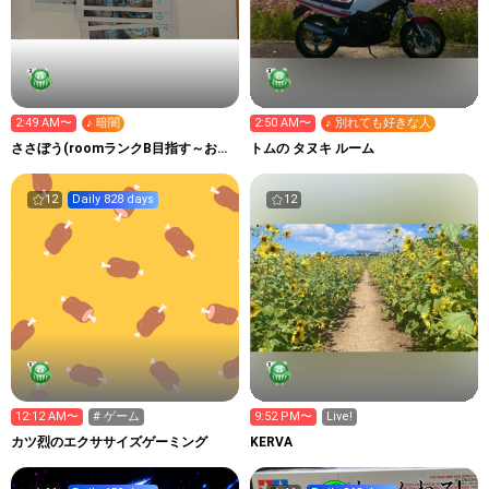
2:49 AM〜
♪ 暗闇
2:50 AM〜
♪ 別れても好きな人
ささぼう(roomランクB目指す～お歌
トムの タヌキ ルーム
の練習るーむ
12
Daily 828 days
12
12:12 AM〜
# ゲーム
9:52 PM〜
Live!
カツ烈のエクササイズゲーミング
KERVA