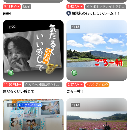
9:41 PM〜
Live!
1:42 AM〜
イケボミッドナイトラジオ
📻M1ラストイヤーはじま
pano
藩飛礼のわっしょいルーム！！
る
22
18
11:20 PM〜
介入で米国債は売られて
2:37 AM〜
♪ スケアクロウ
いなかった。リバースレ
気だるくいい感じで
ごろー村！
ポ
18
Daily 802 days
13