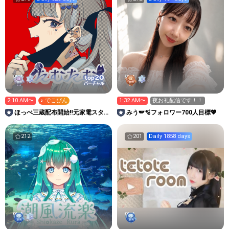
20
top
バーチャル
2:10 AM〜
♪ でこぴん
1:32 AM〜
夜お礼配信です！！
ほっぺ三蔵配布開始‼️元家電スタッ
みう🪽🫧フォロワー700人目標💖
フたむたむの部屋。
212
201
Daily 1858 days