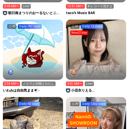
2:48 AM〜
Live!
12:31 AM〜
# レコード流すよ
朝日南まつりのお〜るないとニッ
taco's Music BAR
ポン！
45
Daily 787 days
41
Daily 12 days
New21day
2:54 AM〜
ノルマと内職とわたし
3:01 AM〜
Live!
いわみは自由気まま𖤐 ̖́-‬
小花衣りえる
No.127LIVEPLANET新アイドル
AD
41
Daily 40 days
39
Daily 1262 days