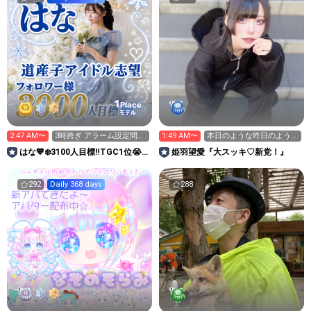
1
Place
モデル
2:47 AM〜
3時跨ぎ アラーム設定間違
1:49 AM〜
本日のような昨日のよう
えた(ﾉ≧ڡ≦)
な。万バズ女だよ
はな💙❄️3100人目標‼️TGC1位😭
姫羽望愛『大スッキ♡新党！』
道産子アイドル志望
292
Daily 368 days
288