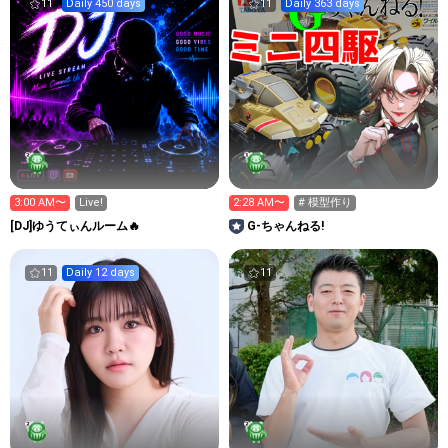
11
Daily 450 days
11
Daily 363 days
3:00 AM〜
Live!
2:28 AM〜
# 模型作り
[DJ]ゆうてぃんルーム🔥
G-ちゃんねる!
11
Daily 12 days
11