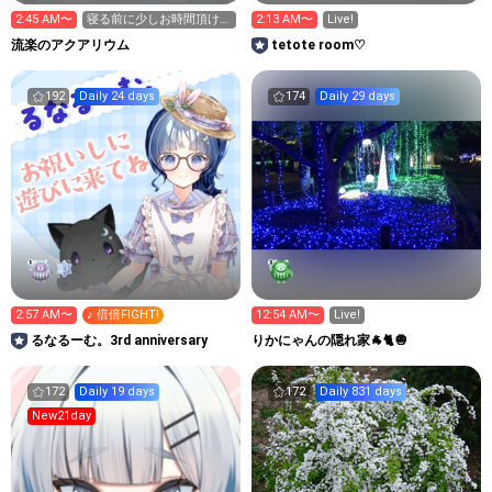
2:45 AM〜
寝る前に少しお時間頂けま
2:13 AM〜
Live!
すか？
流楽のアクアリウム
tetote room♡
192
Daily 24 days
174
Daily 29 days
2:57 AM〜
♪ 倍倍FIGHT!
12:54 AM〜
Live!
るなるーむ。3rd anniversary
りかにゃんの隠れ家🐐🐈🧅
172
Daily 19 days
172
Daily 831 days
New21day