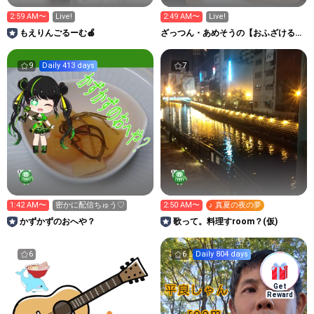
2:59 AM〜
Live!
2:49 AM〜
Live!
もえりんごるーむ🍎
ざっつん・あめそうの【おふざけるー
む】
9
Daily 413 days
7
1:42 AM〜
密かに配信ちゅう♡
2:50 AM〜
♪ 真夏の夜の夢
かずかずのおへや？
歌って。料理すroom？(仮)
6
6
Daily 804 days
Get
Reward