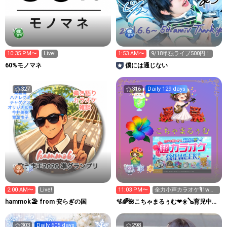
10:35 PM〜
Live!
1:53 AM〜
9/18単独ライブ500円！
60%モノマネ
僕には通じない
327
316
Daily 129 days
2:00 AM〜
Live!
11:03 PM〜
全力小声カラオケ🎙️1wで
333曲目標🎶✨️
hammok🏖️ from 安らぎの国
🫧🌈🌺こちゃまるぅむ❤☀️🪕育児中️🪄
7周年🫧
303
Daily 605 days
298