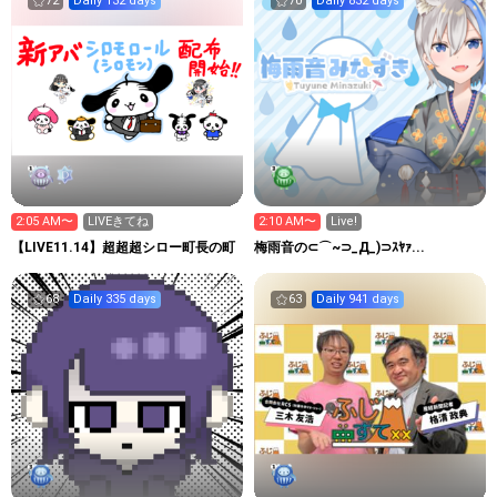
72
Daily 132 days
70
Daily 832 days
2:05 AM〜
LIVEきてね
2:10 AM〜
Live!
【LIVE11.14】超超超シロー町長の町
梅雨音の⊂⌒~⊃_Д_)⊃ｽﾔｧ...
68
Daily 335 days
63
Daily 941 days