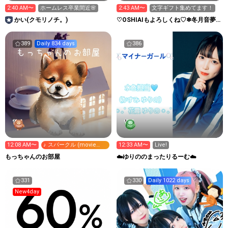
2:40 AM〜
ホームレス卒業間近🌸
2:43 AM〜
文字ギフト集めてます！
かい(クモリノチ。)
♡OSHIAIもよろしくね♡❄冬月音夢
🌙のゆるゲーム配信♡
389
Daily 834 days
386
12:08 AM〜
♪ スパークル (movie
12:33 AM〜
Live!
ver.)
もっちゃんのお部屋
☁️ゆりののまったりるーむ☁️
331
330
Daily 1022 days
New4day