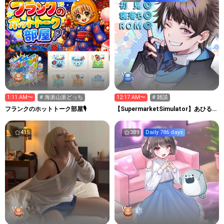
1:11 AM〜
# 海派山派どっち
12:17 AM〜
# 雑談
フランクのホットトーク部屋🎙
【SupermarketSimulator】あひる
マン観察室
415
389
Daily 786 days