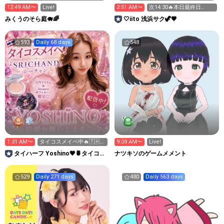
12:49 AM〜
Live!
2:51 AM〜
次14:30🔥本日最終日💪🏻
📕🌈諦めない❣️
みくうのそら庭🐗🌈
🤍iito ‎浅浜サク🦖🤎
593
Daily 68 days
548
1:31 AM〜
タイコスメイベ中🔥🇹🇭応
9:08 AM〜
Live!
援よろしくねい💕︎
タイハーフ Yoshino‪🧡‬‪🍍タイコス
ナツキソのゲームメメント
メイベ🇹🇭💄
529
Daily 271 days
480
Daily 563 days