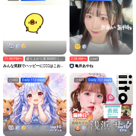
11:48 PM〜
盛り上がり度3000行くか
2:58 AM〜
Live!
力尽きるまで٩(>ω<*
みんな笑顔でハッピーに🐕‍🦺😇はこお
亀井あやね
Ｃぃぃｅｅｅルーム.
602
Daily 112 days
601
Daily 757 days
10
10
top
top
バーチャル
モデル