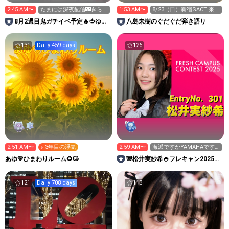
2:45 AM〜
たまには深夜配信🌃きら集
1:53 AM〜
8/23（日）新宿SACT!来て
めお風呂入ったばっか
ください！
8月2週目鬼ガチイベ予定🔥🍅ゆあ
八島未樹のぐだぐだ弾き語り
日和🐛
131
Daily 459 days
126
2:51 AM〜
♪ 3年目の浮気
2:59 AM〜
海派ですかYAMAHAです
か
あゆ💛ひまわりルーム🌻🐱
🐼松井実紗希🍚フレキャン2025セ
ミファイナリスト
121
Daily 708 days
113