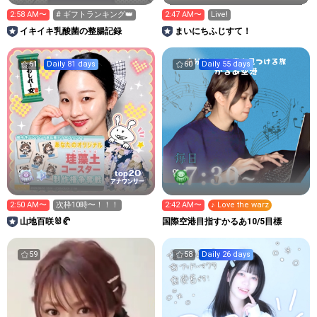
2:58 AM〜
# ギフトランキング👑
2:47 AM〜
Live!
イキイキ乳酸菌の整腸記録
まいにちふじすて！
61
Daily 81 days
60
Daily 55 days
20
top
アナウンサー
2:50 AM〜
次枠10時〜！！！
2:42 AM〜
♪ Love the warz
山地百咲🐰🥐
国際空港目指すかるあ10/5目標
59
58
Daily 26 days