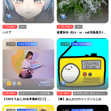
1:15 AM〜
Live!
11:55 PM〜
Live!
ハクア
春夏秋冬♪光(o・ω・o🌿花鳥風月⚡猫
(ｵﾘｺｳさん🐈‍⬛🐈
159
Daily 816 days
153
Daily 626 days
20
top
ミュージック
2:45 AM〜
おめでとギフトは達成😭
1:57 AM〜
結局何も前に進まんかった
好きなギフトで大丈夫です
わ┐(´д｀)┌ﾔﾚﾔﾚ
【100キラあと26名🌟最終日❤️‍🔥】
【🐙】あんかけのコソコソらじお
▱mayu▱
145
Daily 264 days
142
Daily 1038 days