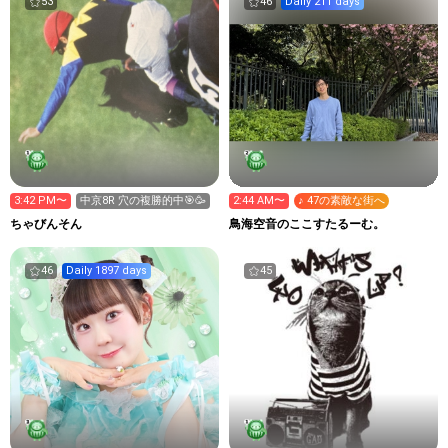
53
46
Daily 211 days
3:42 PM〜
中京8R 穴の複勝的中🎯🥳
2:44 AM〜
♪ 47の素敵な街へ
ちゃびんそん
鳥海空音のここすたるーむ。
46
Daily 1897 days
45