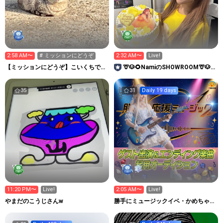
2:58 AM〜
# ミッションにどうぞ
2:32 AM〜
Live!
【ミッションにどうぞ】こいくちです
🦒🐶🌻NamiのSHOWROOM🦒🐶
がうすくち
🌻
35
31
Daily 19 days
11:20 PM〜
Live!
2:05 AM〜
Live!
やまだのこうじさんw
勝手にミュージックイベ・かめちゃん
作詞作曲ルーム