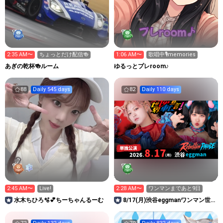
2:35 AM〜
ちょっとだけ配信🍻
1:06 AM〜
歌唱中🎙memories
あぎの乾杯🍻ルーム
ゆるっとプレroom♪
88
Daily 545 days
82
Daily 110 days
2:45 AM〜
Live!
2:28 AM〜
ワンマンまであと9日
水木ちひろ🫧💕ちーちゃんるーむ
8/17(月)渋谷eggmanワンマン世
界逆転宣言！