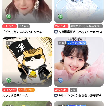
1:44 AM〜
💩🌟💫✨️
2:50 AM〜
前世で使った伝統品を探し
ます
「イベ」だいこんおろしルーム
＼秋田県産🌾／みんてぃーるーむ❕
58
53
Daily 273 days
2:18 AM〜
♪ 卑屈のうた
2:52 AM〜
Live!
えぃりん‪🐹🔔ルーム
26日オンラインお話会✨詩月咲🌸