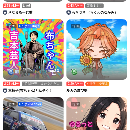
2:51 AM〜
Live!
2:43 AM〜
突発！！！
さなまるーむ🦋
もちづき （ちくわのなかみ）
96
Daily 32 days
96
20
top
芸人
2:26 AM〜
1位🥇死守！またぐんだ
2:20 AM〜
♪ 拝啓、少年よ
あ！！
車椅子(布ちゃん)と話そう！
ルカの遊び場
96
Daily 783 days
88