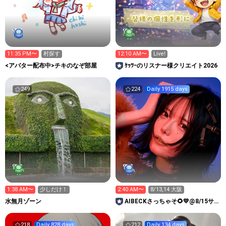
11:35 PM〜
村探す
12:10 AM〜
Live!
<アバター配布中>チキのなぞ部屋
ｹｯﾂｰのリスナー様クリエイト2026
249
224
Daily 1915 days
1:38 AM〜
少しだけ！
2:40 AM〜
8/13,14 大阪
水無月ゾーン
AIBECKさっちゃそ🌻💛@8/15サ
マソニ
218
Daily 828 days
212
Daily 134 days