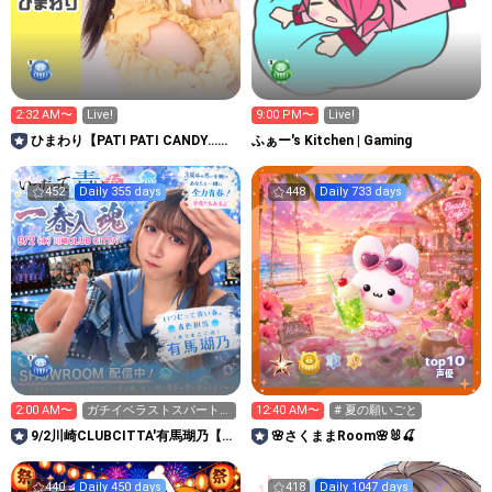
2:32 AM〜
Live!
9:00 PM〜
Live!
ひまわり【PATI PATI CANDY…
ふぁー's Kitchen | Gaming
☆】
452
Daily 355 days
448
Daily 733 days
10
top
声優
2:00 AM〜
ガチイベラストスパート‼️
12:40 AM〜
# 夏の願いごと
9/2ワンマン‼️
9/2川崎CLUBCITTA'有馬瑚乃【い
🌸さくままRoom🌸🐰🍒
つだって青い春。】
440
Daily 450 days
418
Daily 1047 days