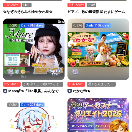
1:34 AM〜
Live!
9:31 AM〜
Live!
☆なぞのそらみのゆめかわ星☆
ピアノ、歌の練習部屋 たまにゲーム
286
Daily 816 days
276
Daily 1109 days
10
top
モデル
2:50 AM〜
がち中！上に追いつくぞ
1:26 AM〜
遅くなりました🙇‍♀️
っ！3:40迄、次7:20
Mare🦖👊「iito専属」みんなで表
わかな🌺🍌
紙、そして上位へ！
264
Daily 203 days
254