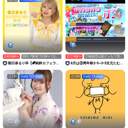
2:43 AM〜
明日📍新宿 19:00〜 11(火)
2:17 AM〜
①海派②山派どっち？③時
渋谷きてね
だよ全員集合ぉぃっすぅ
朝日奈るり🌻【🌈純粋カフェラッ
8月は③周年祭2•5~3•5次元たむに
テ・新メンバー】
ゃと遊び場っしょい
135
Daily 721 days
134
Daily 13 days