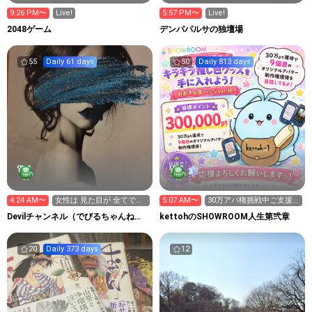
9:26 PM〜
Live!
5:57 PM〜
Live!
2048ゲーム
デンパパルサの独壇場
55
Daily 61 days
50
Daily 813 days
4:24 AM〜
女性は 見た目が 全てです
5:07 AM〜
30万アバ権挑戦中ご支援
深堀
お願い致します(>人<;)
Devilチャンネル（でびるちゃんね
kettohのSHOWROOM人生第弐章
る）
20
Daily 373 days
12