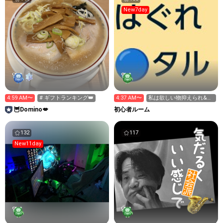
New7day
4:59 AM〜
# ギフトランキング👑
4:37 AM〜
私は欲しい物抑えられ&宿
敵パチ見破りでヒロイン？
🦉Domino💋
初心者ルーム
132
117
New11day