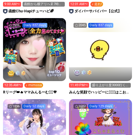
9:00 AM〜
函館から横アリへ🦑7時ま
12:01 AM〜
♪ 走れ!
でに330万pt目標
函館Chu-Hapiチューハピ🌈
‪ダイバーサバイバー【公式】
7691
Daily 837 days
2045
Daily 837 days
10
top
ミュージック
12:35 AM〜
♪ mimosa
11:49 PM〜
盛り上がり度3000行くか
力尽きるまで٩(>ω<*
Rリーグ👑🔥ママみんるーむ💁‍♀️💜
みんな笑顔でハッピーに🐕‍🦺😇はこお
Ｃぃぃｅｅｅルーム.
1896
Daily 52 days
1587
Daily 129 days