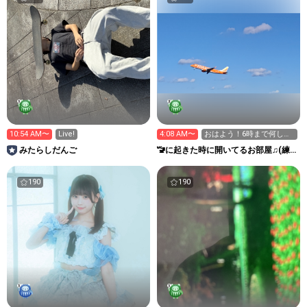
10:54 AM〜
Live!
4:08 AM〜
おはよう！6時まで何しよ
うか？
みたらしだんご
🚾に起きた時に開いてるお部屋♫(練
習&雑談）
190
190