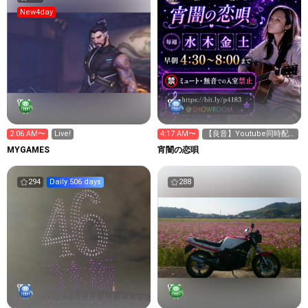
New4day
2:06 AM〜
Live!
4:17 AM〜
【良音】Youtube同時配
信中 Xポスト要確認
MYGAMES
宵闇の恋唄
294
Daily 506 days
288