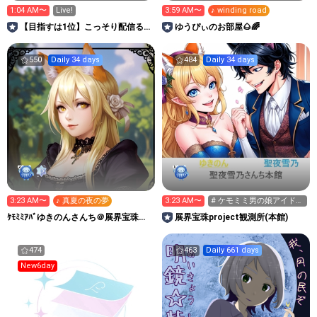
1:04 AM〜
Live!
3:59 AM〜
♪ winding road
【目指すは1位】こっそり配信るー
ゆうぴぃのお部屋🌰🌈
む（笑）
550
Daily 34 days
484
Daily 34 days
3:23 AM〜
♪ 真夏の夜の夢
3:23 AM〜
# ケモミミ男の娘アイドル
(自称)
ｹﾓﾐﾐｱﾊﾞゆきのんさんち＠展界宝珠
展界宝珠project観測所(本館)
project別館
474
463
Daily 661 days
New6day