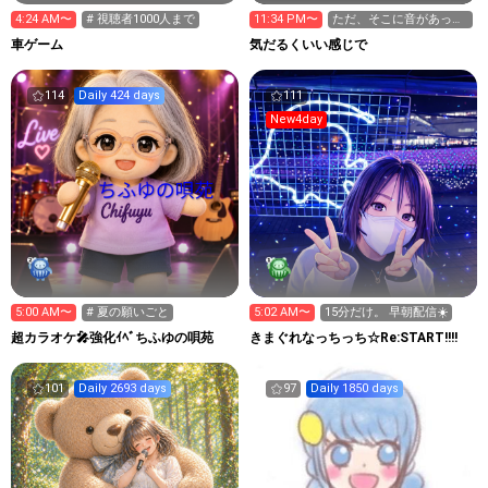
4:24 AM〜
# 視聴者1000人まで
11:34 PM〜
ただ、そこに音があっ
て。
車ゲーム
気だるくいい感じで
114
Daily 424 days
111
New4day
5:00 AM〜
# 夏の願いごと
5:02 AM〜
15分だけ。 早朝配信☀️
超カラオケ🎤強化ｲﾍﾞちふゆの唄苑
きまぐれなっちっち☆Re:START!!!!
101
Daily 2693 days
97
Daily 1850 days