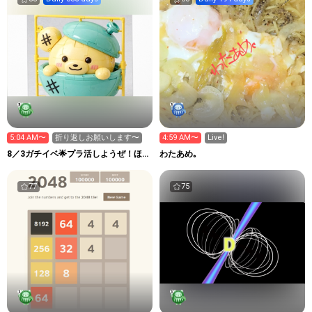
5:04 AM〜
折り返しお願いします〜
4:59 AM〜
Live!
8／3ガチイベ🌟プラ活しようぜ！ほ
わたあめ｡
っとステーション！
77
75