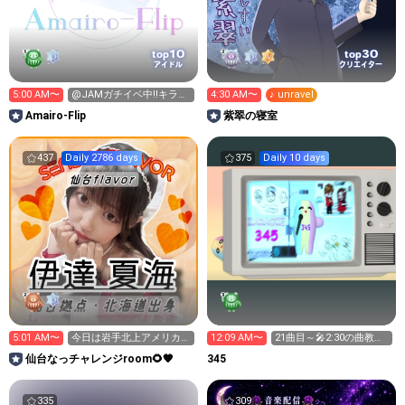
10
30
top
top
アイドル
クリエイター
5:00 AM〜
@JAMガチイベ中‼️キラ星
4:30 AM〜
♪ unravel
求む🥹🥹
Amairo-Flip
紫翠の寝室
437
Daily 2786 days
375
Daily 10 days
5:01 AM〜
今日は岩手北上アメリカン
12:09 AM〜
21曲目～🎤2:30の曲教え
ワールド▶︎白石夏祭り！
て💕
仙台なっチャレンジroom🌻🧡
345
335
309