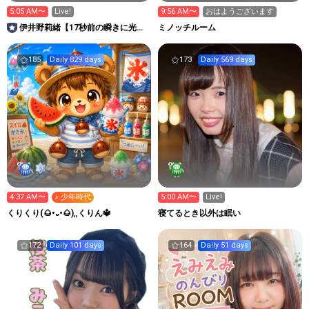
5:05 AM〜
Live!
9:56 AM〜
おはようございます
伊井野莉緒【17秒前の瞬きに光
ミノッチルーム
を】
185
Daily 829 days
173
Daily 569 days
4:37 AM〜
♪ 少年時代
5:00 AM〜
Live!
くりくり(🌰•᎑•🌰)‬⸒⸒くりん🔱
寝てるとき以外は眠い
172
Daily 101 days
164
Daily 51 days