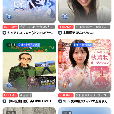
5:01 AM〜
今月フォロワー様200人目
4:58 AM〜
おはみおなー！30分ま
標🔥 皆と繋がりたい！
で！
キュアミユウ🎀🪽‪(🎉フォロワー様
本田澪菜 ほんだみおな
100人ありがとう🎂)
213
Daily 1917 days
209
Daily 66 days
4:22 AM〜
# 誕生日
5:00 AM〜
愛和服ガチイベ✨フォロー
してねん🦾💕
【8/4誕生日🎂】🐲LUSH LIVE📡ま
3日〜愛和服ガチイベ👘あおさんル
ぁーくんMKC🐉
ーム‼︎🌨️（아오이）
202
198