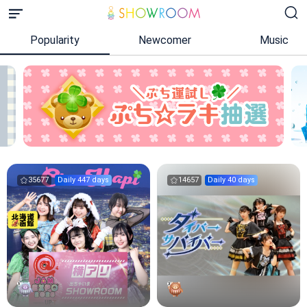
Popularity
Newcomer
Music
35677
Daily 447 days
14657
Daily 40 days