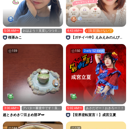
5:08 AM〜
おはよう！支度しつつ💄新
4:43 AM〜
♪ [良音]負けないで
規さん大歓迎🌸6じまで！
桜茶みこ
【ガチイベ中】えみえみのんびり
ROOM🫧‎🤍
159
150
Daily 52 days
3:00 AM〜
アバター審査中です！良か
5:02 AM〜
あさだぞー！おきろー！！
ったら貰って欲しいです😊
超ときめき♡豆まめ部🫘🫛
【世界逆転宣言！】成宮立夏
144
138