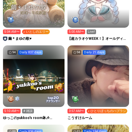
5:04 AM〜
♪ いとしのエリー
5:00 AM〜
Live!
繭＊まゆの歌♥️
【超カラオケWEEK！】オールディー
ズ♪♬♩♫^^
94
Daily 837 days
94
Daily 21 days
20
top
アナウンサー
5:10 AM〜
# 雑談
3:57 AM〜
♪ ひとりぼっちのハブラシ
ゆっこのyukkoo's room🎤🎶
こうすけルーム
#OWTM
88
Daily 836 days
83
Daily 194 days