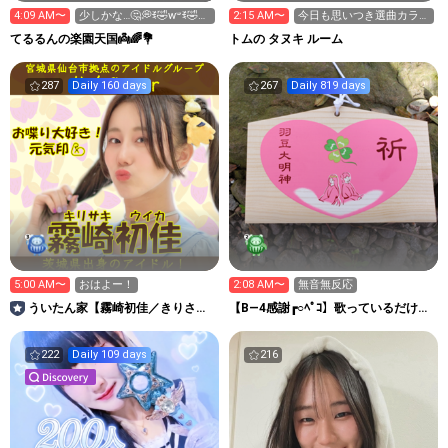
4:09 AM〜
少しかな…🤔💭ꉂ🤣w‪𐤔ꉂ🤣
2:15 AM〜
今日も思いつき選曲カラオ
ケ配信です😺🐾♫✨
てるるんの楽園天国👼🌈💐
トムの タヌキ ルーム
287
Daily 160 days
267
Daily 819 days
5:00 AM〜
おはよー！
2:08 AM〜
無音無反応
ういたん家【霧崎初佳／きりさき
【B―4感謝┏○ﾍﾟｺ】歌っているだけの
ういか】
たかたか
222
Daily 109 days
216