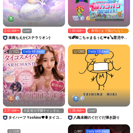
2:42 AM〜
Live!
1:00 AM〜
♪ 夜明けまで強がらなくて
もいい
未南もえか(ステラリオン)
🫧🌈🌺こちゃまるぅむ❤☀️🪕育児中️🪄
7周年🫧
1522
Daily 68 days
1282
Daily 13 days
2:37 AM〜
大反省大浮腫チャンネル
1:38 AM〜
Live!
😭
タイハーフ Yoshino‪🧡‬‪🍍タイコス
八島未樹のぐだぐだ弾き語り
メイベ🇹🇭💄
1230
887
Daily 643 days