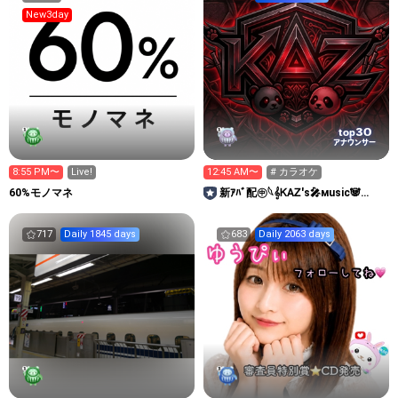
New3day
30
top
アナウンサー
8:55 PM〜
Live!
12:45 AM〜
# カラオケ
60%モノマネ
新ｱﾊﾞ配㊥𓆩𝄞ᏦAᏃ'ꜱ🎤ᴍusiᴄ🐼
тogetheʀ𝄞𓆪
717
Daily 1845 days
683
Daily 2063 days