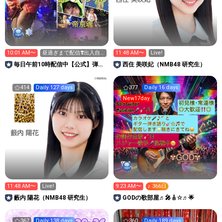
10:01 AM〜
昼過ぎまで配信❣️出入自
11:48 AM〜
Live!
由🗽
毎日午前10時配信中【公式】弾き
西住 美咲妃（NMB48 研究生）
語り高一劇場 帝京魂
414
Daily 127 days
377
Daily 16 days
New17day
11:48 AM〜
Live!
9:23 AM〜
♪ 366日
藪内 陽花（NMB48 研究生）
GODの歌部屋♬🎤🎸☆♬🌟
367
Daily 138 days
360
Daily 189 days