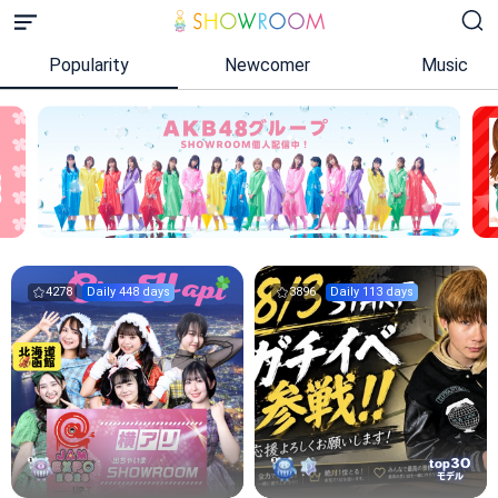
Popularity
Newcomer
Music
4278
Daily 448 days
3896
Daily 113 days
30
top
モデル