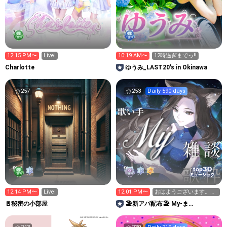
12:15 PM〜
Live!
10:19 AM〜
12時過ぎまでっ‼︎
Charlotte
ゆうみ_LAST20's in Okinawa
257
253
Daily 590 days
30
top
ミュージック
12:14 PM〜
Live!
12:01 PM〜
おはようございます。
20:20~20:50きてね
🚪秘密の小部屋
🏖新アバ配布🏖 My-ま
い-8/8(土)20:25-