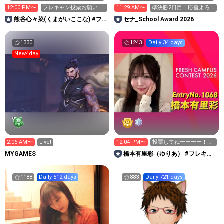
12:00 PM〜
フレキャン投票お願いし
11:29 AM〜
準決勝2日目！応援よろ
ます📣13時まで
しくお願いします！
熊谷心々菜(くまがいここな) #フ
セナ_School Award 2026
レキャン2026
1330
1243
Daily 34 days
New4day
2:06 AM〜
Live!
12:04 PM〜
投票してねーーーー！！
ゆりあだよ💕
MYGAMES
橋本有里彩（ゆりあ） #フレキャ
ン2026
1188
Daily 512 days
883
Daily 721 days