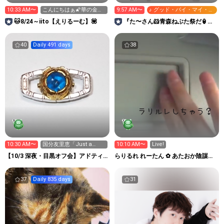
10:33 AM〜
こんにちはぁ🌠華の金曜
9:57 AM〜
♪ グッド・バイ・マイ・ラ
日✨️頑張るぞぉ🔥
ブ
🐱8/24～iito【えりるーむ】💟
『た〜さん🐹青森ねぶた祭だ🏮歌
声喫茶ルーム🎤』
40
Daily 491 days
38
10:30 AM〜
国分友里恵「Just a
10:10 AM〜
Live!
Joke」
【10/3 深夜・目黒オフ会】アドティ
らりるれ れーたん ✿ あたおか陰謀論
スのホビー・シェルター
者？
37
Daily 835 days
31