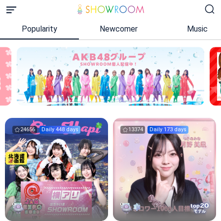
Popularity
Newcomer
Music
24656
Daily 448 days
13374
Daily 173 days
20
top
モデル