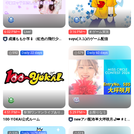
6:02 PM〜
Live!
3:16 PM〜
# ゲーム実況
成瀬ももか🍑💉（虹色の飛行少
suyu(スユ)のゲーム配信
女）
592
Daily 22 days
579
Daily 60 days
4:51 PM〜
8/30ワンマンライブあり
5:29 PM〜
お祭りなう
ます
100-YOKAI公式ルーム
newアバ配布🌟大坪咲月🌙👑 #ミ
スサークル2026
535
Daily 1679 days
519