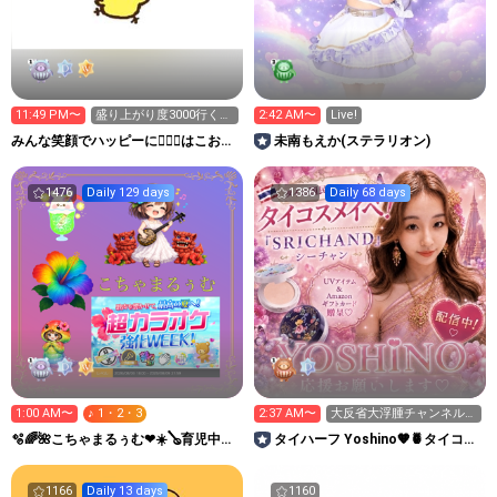
11:49 PM〜
盛り上がり度3000行くか
2:42 AM〜
Live!
力尽きるまで٩(>ω<*
みんな笑顔でハッピーに🐕‍🦺😇はこお
未南もえか(ステラリオン)
Ｃぃぃｅｅｅルーム.
1476
Daily 129 days
1386
Daily 68 days
1:00 AM〜
♪ 1・2・3
2:37 AM〜
大反省大浮腫チャンネル
😭
🫧🌈🌺こちゃまるぅむ❤☀️🪕育児中️🪄
タイハーフ Yoshino‪🧡‬‪🍍タイコス
7周年🫧
メイベ🇹🇭💄
1166
Daily 13 days
1160