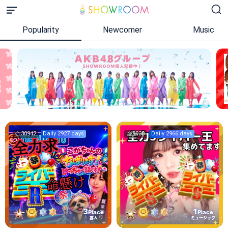
Popularity
Newcomer
Music
30942
Daily 2927 days
9938
Daily 2966 days
3
1
Place
Place
芸人
ミュージック