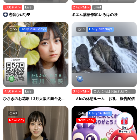
5:00 PM〜
Live!
2:42 PM〜
Live!
恋音(れの)💖
ポエム落語作家:いろはの咲
55
Daily 2940 days
52
Daily 732 days
4:50 PM〜
Live!
3:46 PM〜
こんにちはお疲れ様で
す！
ひさきのお花畑！3月大阪の舞台あり
Ａkiの休憩ルーム お礼、報告配信
がとう♡✨️
48
46
Daily 16 days
New6day
New17day
Get
Reward