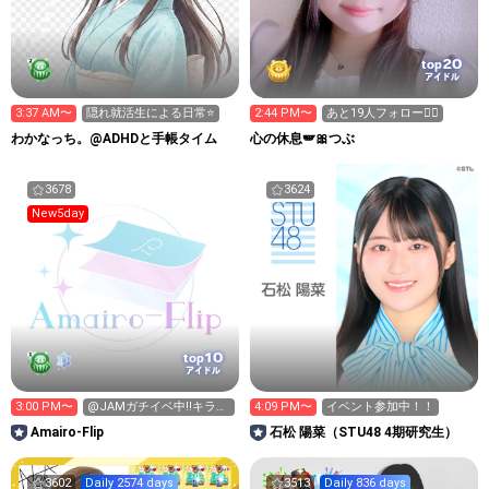
20
top
アイドル
3:37 AM〜
隠れ就活生による日常⭐️
2:44 PM〜
あと19人フォロー🙇‍♀️
わかなっち。@ADHDと手帳タイム
心の休息🪽🎀つぶ
3678
3624
New5day
10
top
アイドル
3:00 PM〜
@JAMガチイベ中‼️キラ星
4:09 PM〜
イベント参加中！！
お願いします✨️
Amairo-Flip
石松 陽菜（STU48 4期研究生）
3602
Daily 2574 days
3513
Daily 836 days