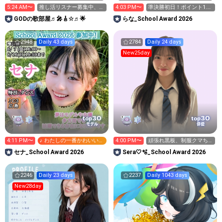
5:24 AM〜
推し活リスナー募集中、皆
4:03 PM〜
準決勝初日！ポイント1.2
様楽しんでいって下さい😆
倍デー！
GODの歌部屋♬🎤🎸☆♬🌟
らな_School Award 2026
🎸
2948
Daily 43 days
2784
Daily 24 days
New25day
30
30
top
top
モデル
俳優
4:11 PM〜
♪ わたしの一番かわいいと
4:00 PM〜
頑張れ黒板、制服クマち
ころ
ゃんギフト応援お願いし
セナ_School Award 2026
Sera🤍🫧_School Award 2026
ます！
2246
Daily 23 days
2237
Daily 1043 days
New28day