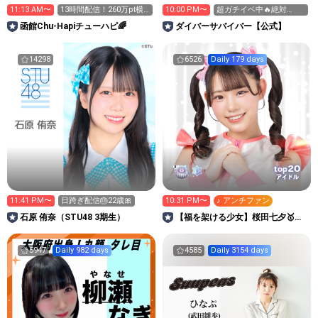
11:13 AM〜
13時間配信！260万pt横
10:00 PM〜
超ガチイベ中🔥絶対
アリへGO‼️
@JAM出たい！！！
函館Chu-Hapiチューハピ🌈
‪ダイバーサバイバー【公式】
14298
6526
Daily 179 days
20
top
アイドル
11:41 PM〜
日跨ぎ配信🎂22歳🎀
10:31 PM〜
♪ アンチファン
石原 侑奈（STU48 3期生）
【福を架ける少女】桜田七夕🥇応
援大感謝💐
5947
Daily 982 days
4585
Daily 3154 days