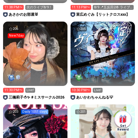
11:38 PM〜
次のライブ8/9！
11:13 PM〜
8/9 📍五反田2本 ライブ
✨️
あさかのお部屋🐰
茉広めぐみ【リットクロスxxx】
206
205
New7day
11:30 PM〜
Live!
10:30 PM〜
Live!
三橋莉子🍅✨ #ミスサークル2026
あいかわちゃんねる💡
203
Daily 1051 days
201
Get
Reward