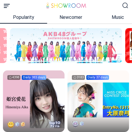
Popularity
Newcomer
Music
4398
Daily 383 days
3183
Daily 37 days
10
top
アイドル