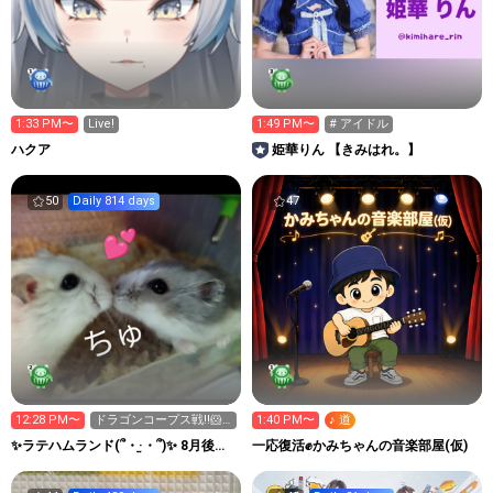
1:33 PM〜
Live!
1:49 PM〜
# アイドル
ハクア
姫華りん 【きみはれ。】
50
Daily 814 days
47
12:28 PM〜
ドラゴンコープス戦‼️🐹
1:40 PM〜
♪ 道
🌻
✨ラテハムランド(՞・·̫・՞)✨ 8月後半
一応復活✊かみちゃんの音楽部屋(仮)
ガチ⁉️