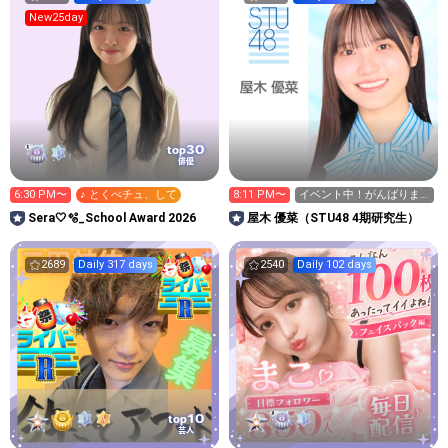
New25day
30
top
俳優
6:30 PM〜
♪ とくべチュ、して
8:11 PM〜
イベント中！がんばりま
す( ¨̮ )！
Sera🤍🫧_School Award 2026
屋木 優菜（STU48 4期研究生）
2689
Daily 317 days
2540
Daily 102 days
10
top
芸人