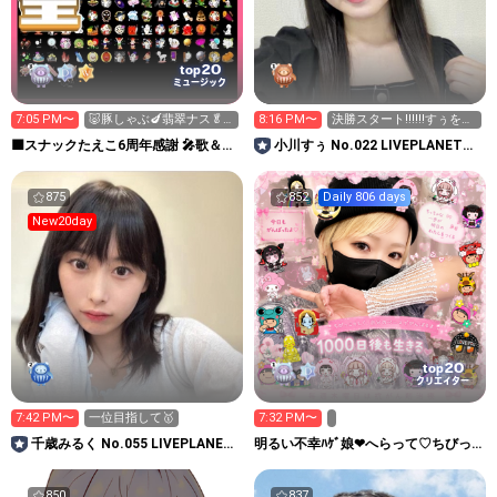
20
top
ミュージック
7:05 PM〜
🐷豚しゃぶ🍆翡翠ナス🥬
8:16 PM〜
決勝スタート‼️‼️‼️すぅをた
🥦︎🍅温野菜
すけて‼️‼️‼️
🟪スナックたえこ6周年感謝 🎤歌＆ウ
小川すぅ No.022 LIVEPLANET新
クレレ弾き語り✨️
アイドルAD
875
852
Daily 806 days
New20day
20
top
クリエイター
7:42 PM〜
一位目指して🥇
7:32 PM〜
千歳みるく No.055 LIVEPLANET
明るい不幸ﾊｹﾞ娘❤へらって♡ちびっ
新アイドルAD
こ~1000日後も生きる
850
837