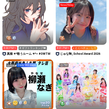
New29day
8:00 PM〜
# ギフトランキング👑
8:01 PM〜
♪ とくべチュ、して
真猫 ✶*歌うルーム ✶*⋆ #OWTM
じゅな🌺_School Award 2026
832
Daily 983 days
797
20
top
アイドル