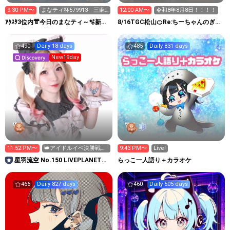
9:30 PM〜
まなティ杯579913 三麻
12:00 AM〜
令和8年8月8日！！！！
東風 参加自由
ｱｸｽﾀ3位内👘今日のまなティ～🫧新ア
8/16TGC松山🍊Re:ちーちゃんのぎゅ
バ🀄8/7-8三麻大会
ーぎゅうroom
490
Daily 18 days
485
Daily 831 days
New19day
11:52 PM〜
👑アイドルイベ決勝戦👑
9:43 PM〜
Live!
本日ポイント1.2倍🩵🩵
星羽流空 No.150 LIVEPLANET新
らっこ一人語り＋カラオケ
アイドルAD
466
Daily 827 days
460
Daily 505 days