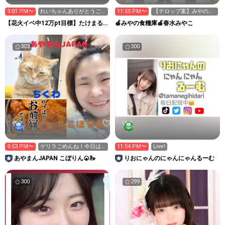
9:01 PM〜
れいちゃんありがとうご
11:55 PM〜
【テロップ案】みやの歌
ざいます〜
枠【募集中】
【花火イベ中12万pt目標】たけまる
🍎みやの食糧庫🍎春水みやこ
のちょっと休憩所
303
300
9:53 PM〜
ゲリラごめんね！今日は
11:54 PM〜
Live!
疲れてしまったのでラジ
あやまんJAPAN こぼりん‪🍘‬🦢
りおにゃんのにゃんにゃんるーむ
オ📻
300
299