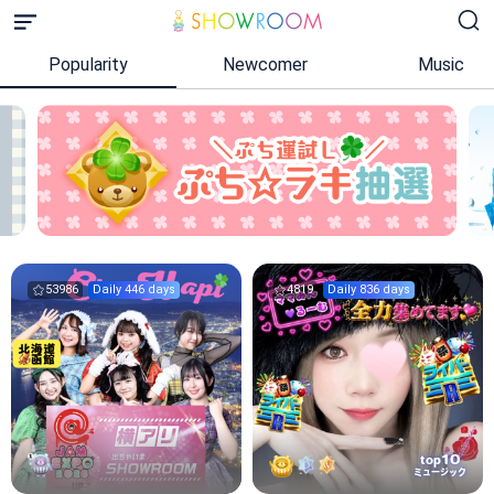
Popularity
Newcomer
Music
53986
Daily 446 days
4819
Daily 836 days
10
top
ミュージック