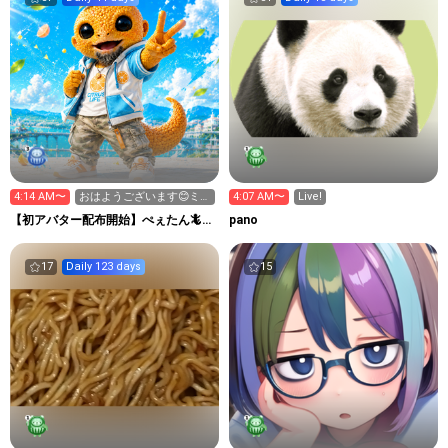
4:14 AM〜
おはようございます😊ミッ
4:07 AM〜
Live!
ション廻り歓迎！
【初アバター配布開始】ぺぇたん🦎
pano
自分のペースで応援ꉂꉂ📣
17
Daily 123 days
15