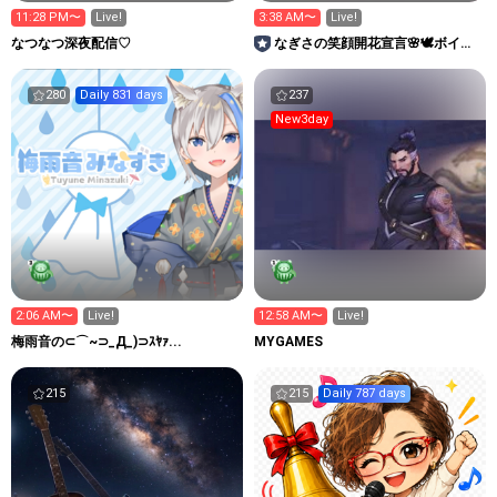
11:28 PM〜
Live!
3:38 AM〜
Live!
なつなつ深夜配信♡
なぎさの笑顔開花宣言🌸‎🕊ボイス
ラボ11期生
280
Daily 831 days
237
New3day
2:06 AM〜
Live!
12:58 AM〜
Live!
梅雨音の⊂⌒~⊃_Д_)⊃ｽﾔｧ...
MYGAMES
215
215
Daily 787 days