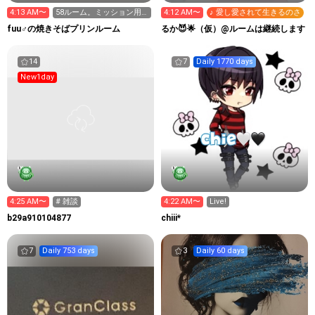
4:13 AM〜
58ルーム。ミッション用
4:12 AM〜
♪ 愛し愛されて生きるのさ
にどうぞ。作業中。
fuu♂の焼きそばプリンルーム
るか😈🌟（仮）@ルームは継続します
14
7
Daily 1770 days
New1day
4:25 AM〜
# 雑談
4:22 AM〜
Live!
b29a910104877
chiii*
7
Daily 753 days
3
Daily 60 days