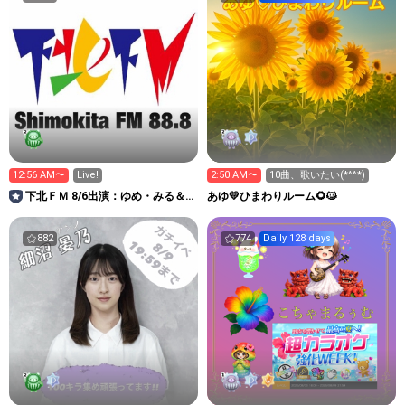
12:56 AM〜
Live!
2:50 AM〜
10曲、歌いたい(*^^*)
下北ＦＭ 8/6出演：ゆめ・みる＆
あゆ💛ひまわりルーム🌻🐱
髙村栞里 ほか
882
774
Daily 128 days