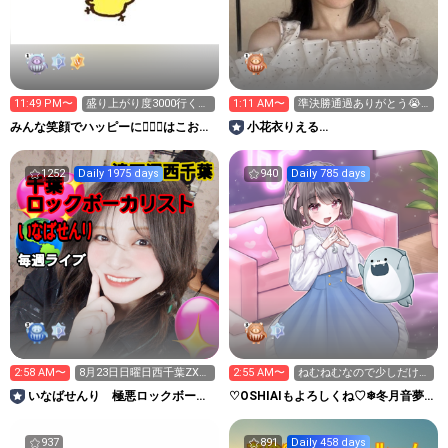
11:49 PM〜
盛り上がり度3000行くか
1:11 AM〜
準決勝通過ありがとう😭
力尽きるまで٩(>ω<*
🫶🏻今日18時から決勝で
みんな笑顔でハッピーに🐕‍🦺😇はこお
小花衣りえる
す！
Ｃぃぃｅｅｅルーム.
No.127LIVEPLANET新アイドル
AD
1252
Daily 1975 days
940
Daily 785 days
2:58 AM〜
8月23日日曜日西千葉ZXワ
2:55 AM〜
ねむねむなので少しだけ配
ンマンライブ
信します！
いなばせんり 極悪ロックボーカ
♡OSHIAIもよろしくね♡❄冬月音夢
リストです
🌙のゆるゲーム配信♡
937
891
Daily 458 days