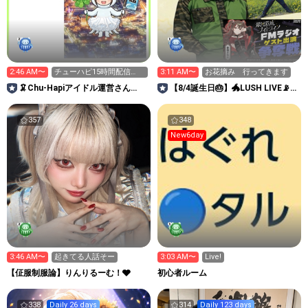
2:46 AM〜
チューハピ15時間配信
3:11 AM〜
お花摘み 行ってきます
中！横アリいきたい！
🦑Chu-Hapiアイドル運営さん
【8/4誕生日🎂】🐲LUSH LIVE📡ま
ROOM
ぁーくんMKC🐉
357
348
New6day
3:46 AM〜
起きてる人話そー
3:03 AM〜
Live!
【佂服制服論】りんりるーむ！🩶
初心者ルーム
338
Daily 26 days
314
Daily 123 days