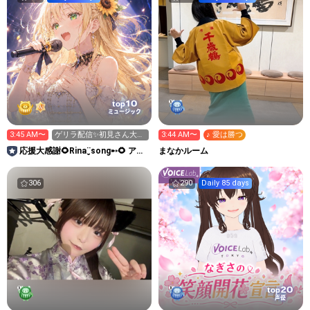
10
top
ミュージック
3:45 AM〜
ゲリラ配信✨️初見さん大歓
3:44 AM〜
♪ 愛は勝つ
迎です✨️
応援大感謝🌻Rina¨̮song➸🌻 アニ
まなかルーム
メ主題歌担当中
306
290
Daily 85 days
20
top
声優