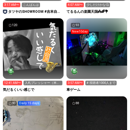
3:17 AM〜
こんばんは
4:07 AM〜
少しだけかな🤔
タツヤのSHOWROOM #吉本自宅
てるるんの楽園天国👼🌈💐
劇場
120
93
New10day
12:41 AM〜
入札プレッシャー（米国
3:57 AM〜
# 視聴者1000人まで
債の入札前叩き売り）で
気だるくいい感じで
車ゲーム
ドル高
90
Daily 15 days
88