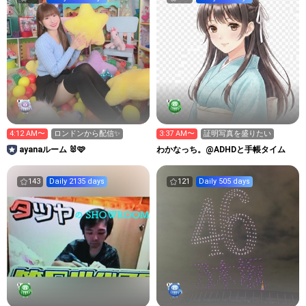
4:12 AM〜
ロンドンから配信✨
3:37 AM〜
証明写真を盛りたい
ayanaルーム 🐰🩷
わかなっち。@ADHDと手帳タイム
143
Daily 2135 days
121
Daily 505 days