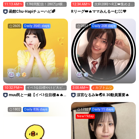
11:13 AM〜
17時間配信！280万pt横
12:34 AM〜
次枠20時〜R王👑集めま
アリへGO‼️
す🙋‍♀️
函館Chu-Hapiチューハピ🌈
Rリーグ👑🔥ママみんるーむ💁‍♀️💜
2605
Daily 3541 days
2551
Daily 208 days
10:32 PM〜
イベ1位目標やけど大ピ
3:00 AM〜
♪ カブトムシ
ンチ😭🔥ゆきさん︎💕︎
muu民と一緒【イベ1位目標🔥🔥
涼宮なるみ💫🌏8.30動員重要🔥
🔥お休み中🥹】
1802
Daily 836 days
1732
Daily 11 days
New19day