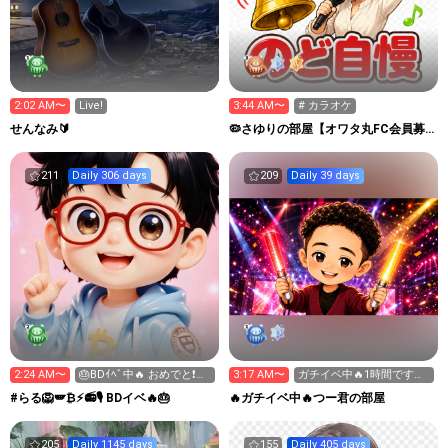
2:02 AM〜
Live!
3:44 AM〜
# カラオケ
せんなみ🔰
🦠さゆりの部屋【オワタ丸FC会員募
集中❣️】埋もれた昭和歌謡
211
Daily 306 days
209
Daily 39 days
2:24 AM〜
🎂BDｲﾍﾞ中🔥 おめでと❗️ア
3:17 AM〜
ガチイベ中🔥1時間ですが
イテム集め 応援を
応援お願いします!
#らる🦁🪽₿⚡️📻🎙️ BDイベ🔥🎂
🔥ガチイベ中🔥つー君の部屋
205
Daily 1145 days
155
Daily 405 days