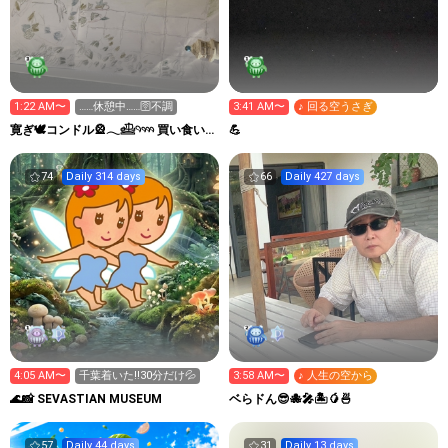
1:22 AM〜
……休憩中……🛜不調
3:41 AM〜
♪ 回る空うさぎ
寛ぎ🕊️コンドル🎡𓂃𓊝𓄹𓄺 買い食い
💪
要塞⚓️ ‎
74
Daily 314 days
66
Daily 427 days
4:05 AM〜
千葉着いた‼️30分だけ💦
3:58 AM〜
♪ 人生の空から
🌊📸 SEVASTIAN MUSEUM
ベらドん😎🐙🎤🏝️🥭🍜
57
Daily 44 days
31
Daily 13 days