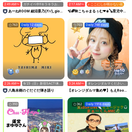
2:49 AM〜
ガチイベ中‼️キラキラお願
2:17 AM〜
♪ ここにしか咲かない花
いいたします‼️✨️
あーねROOM 細沼晏乃(ｱﾝﾉ)_gio
🫧🌈🌺こちゃまるぅむ❤☀️🪕育児中️🪄
by seju
7周年🫧
763
Daily 12 days
703
Daily 748 days
10
top
ライバー
2:26 AM〜
8/23（日）新宿SACT!来て
3:24 AM〜
オレンジダルマください🧡
ください！
🧡
八島未樹のぐだぐだ弾き語り
【オレンジダルマ集め🧡】もえRoom
🐹🍓応援感謝🩷
393
362
Daily 1916 days