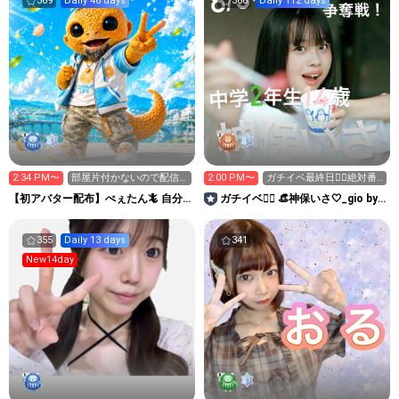
369
Daily 46 days
366
Daily 112 days
2:34 PM〜
部屋片付かないので配信
2:00 PM〜
ガチイベ最終日❤️‍🔥絶対番
つけました😭
組出演🔥3時15
【初アバター配布】ぺぇたん🦎 自分
ガチイベ❤️‍🔥 👒神保いさ‎🤍‎_gio by
のペースで応援ꉂꉂ📣
seju
355
Daily 13 days
341
New14day