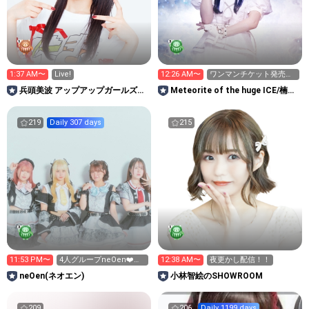
1:37 AM〜
Live!
12:26 AM〜
ワンマンチケット発売は
じまってる！！！
兵頭美波 アップアップガールズ
Meteorite of the huge ICE/楠木
（２）
かや
219
Daily 307 days
215
11:53 PM〜
4人グループneOen❤️🩵
12:38 AM〜
夜更かし配信！！
💛🩷今日の担当ピンク！
neOen(ネオエン)
小林智絵のSHOWROOM
209
206
Daily 1199 days