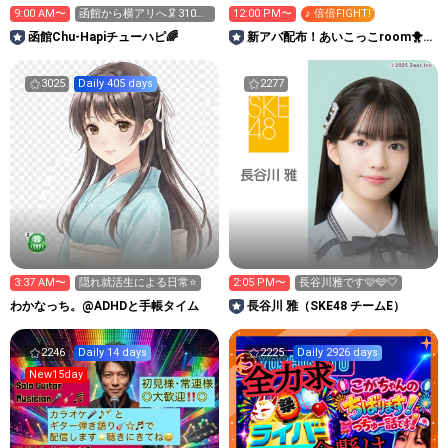
9:00 AM〜
函館から横アリへ🦑310万
12:00 PM〜
♪ 倍倍FIGHT!
目標！キラ星【求】
函館Chu-Hapiチューハピ🌈
🌱あいこ
3025
Daily 405 days
2277
3:37 AM〜
隠れ就活生による日常⭐️
2:05 PM〜
長谷川雅です🩷🩵🤍
わかなっち。@ADHDと手帳タイム
長谷川 雅（SKE48 チームE）
2246
Daily 14 days
2225
Daily 2926 days
New15day