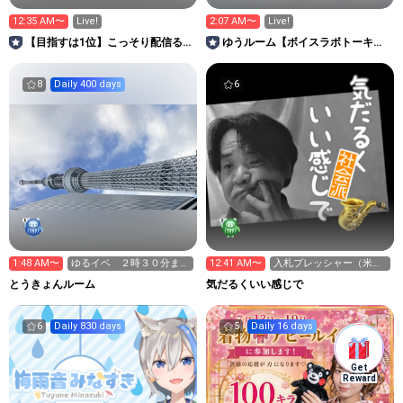
12:35 AM〜
Live!
2:07 AM〜
Live!
【目指すは1位】こっそり配信るー
ゆうルーム【ボイスラボトーキョ
む（笑）
ー11期生】
8
Daily 400 days
6
1:48 AM〜
ゆるイベ ２時３０分ま
12:41 AM〜
入札プレッシャー（米国
で あと２２曲
債の入札前叩き売り）で
とうきょんルーム
気だるくいい感じで
ドル高
6
Daily 830 days
5
Daily 16 days
Get
Reward