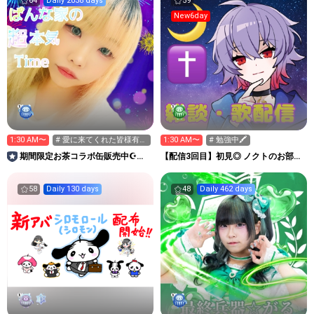
64
Daily 2038 days
59
New6day
1:30 AM〜
# 愛に来てくれた皆様有り
1:30 AM〜
# 勉強中🖍
難き🐜💜
期間限定お茶コラボ缶販売中☪︎ぱ
【配信3回目】初見◎ ノクトのお部屋
んな家の超本気Time☪︎
🌙✝️
58
Daily 130 days
48
Daily 462 days