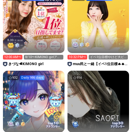
12:00 AM〜
8/10〜KIMONO girlアピ
10:32 PM〜
イベ1位目標やけど大ピ
イベ！！
ンチ😭🔥
きづな🥩KIMONO girl
muu民と一緒【イベ1位目標🔥🔥
🔥お休み中🥹】
932
Daily 986 days
916
10
30
top
top
アナウンサー
アナウンサー