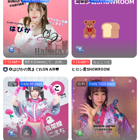
1:13 AM〜
8月８日Aliveにて、お待ち
1:13 AM〜
ちょこっと
してます
🌻はぴかの気まぐれON AIR🐸
ヒロシ君SHOWROOM
94
Daily 65 days
91
Daily 1523 days