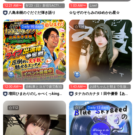
12:21 AM〜
8/23（日）新宿SACT!来
1:03 AM〜
Live!
てください！
八島未樹のぐだぐだ弾き語り
☆なぞのそらみのゆめかわ星☆
117
Daily 95 days
114
12:00 AM〜
自転車とヨガで疲労配信
1:43 AM〜
お姉ちゃんと朝まで生放送
しかけた
増田ひまわりのしゃべくっking〜
タナカのカナタ！田中優香【あい
👍
どるリングアナ】
112
111
Daily 13 days