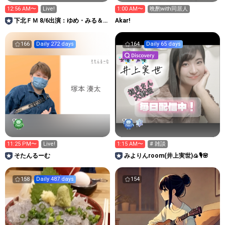
12:56 AM〜
Live!
1:00 AM〜
晩酌with同居人
下北ＦＭ 8/6出演：ゆめ・みる＆
Akar!
髙村栞里 ほか
166
Daily 272 days
164
Daily 65 days
11:25 PM〜
Live!
1:15 AM〜
# 雑談
そたんるーむ
みよりんroom(井上実世)🍙🎙️🌸
158
Daily 487 days
154