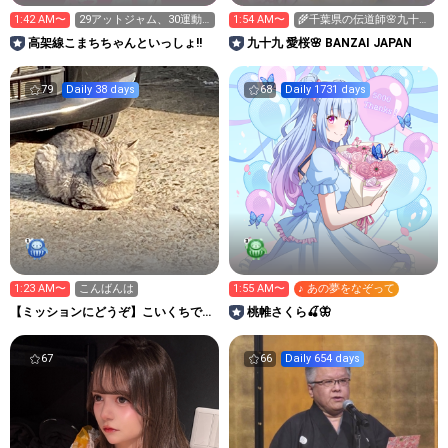
1:42 AM〜
29アットジャム、30運動
1:54 AM〜
🌾千葉県の伝道師🌸九十九
会
愛桜💛
高架線こまちちゃんといっしょ!!
九十九 愛桜🌸 BANZAI JAPAN
79
Daily 38 days
68
Daily 1731 days
1:23 AM〜
こんばんは
1:55 AM〜
♪ あの夢をなぞって
【ミッションにどうぞ】こいくちです
桃帷さくら🍒🦋
がうすくち
67
66
Daily 654 days