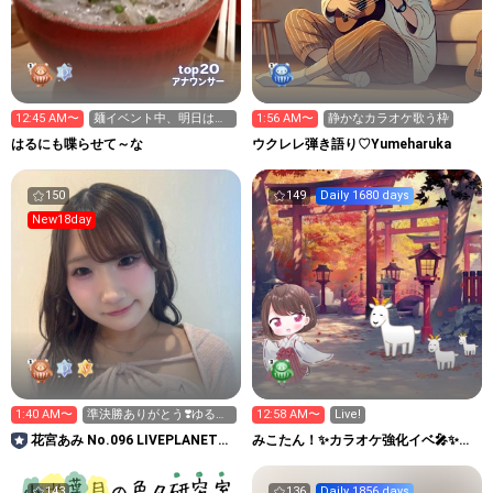
20
top
アナウンサー
12:45 AM〜
麺イベント中、明日は初
1:56 AM〜
静かなカラオケ歌う枠
枠9:30
はるにも喋らせて～な
ウクレレ弾き語り♡‪Yumeharuka
150
149
Daily 1680 days
New18day
1:40 AM〜
準決勝ありがとう❣️ゆるゆ
12:58 AM〜
Live!
るカラオケ配信だよ🎤♡
花宮あみ No.096 LIVEPLANET新
みこたん！✨カラオケ強化イベ🎤✨
アイドルAD
10/11下北沢ライブ🎤
143
136
Daily 1856 days