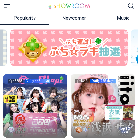
Popularity
Newcomer
Music
48858
Daily 445 days
4849
Daily 755 days
10
top
モデル