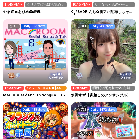
11:46 PM〜
クリクマぼちぼち集めて
10:15 PM〜
りくなちゃんのやー
ます
つ！！お着替えありがと
やま姫🎀おひめ👸🌈🏯
☾·̩͙*SAORIんち✿新アバ配布しちゃー
う✿ 21
ー！
915
Daily 803 days
811
Daily 286 days
30
20
top
top
ミュージック
アイドル
12:30 AM〜
♪ A View To A Kill [007
1:20 AM〜
明日(今日)恵比寿🎤‎ 定期公
美しき獲物たち]
演ありがとう.ᐟ
MAC ROOM🎵English Songs & Talk
氷織すず【宵越しのアンサンブル】
803
Daily 448 days
798
Daily 1472 days