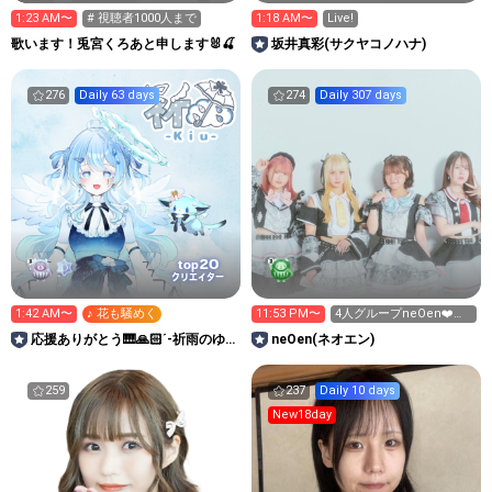
1:23 AM〜
# 視聴者1000人まで
1:18 AM〜
Live!
歌います！兎宮くろあと申します🐰🍒
坂井真彩(サクヤコノハナ)
276
Daily 63 days
274
Daily 307 days
20
top
クリエイター
1:42 AM〜
♪ 花も騒めく
11:53 PM〜
4人グループneOen❤️🩵
💛🩷今日の担当ピンク！
応援ありがとう🎹🙏🏻´-祈雨のゆ
neOen(ネオエン)
るあめるーむ。
259
237
Daily 10 days
New18day