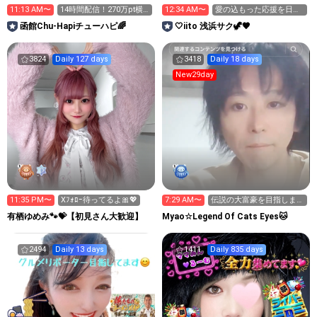
11:13 AM〜
14時間配信！270万pt横
12:34 AM〜
愛の込もった応援を日々
アリへGO‼️
ありがとうございます
函館Chu-Hapiチューハピ🌈
🤍iito ‎浅浜サク🦖🤎
💪🏻😭
3824
Daily 127 days
3418
Daily 18 days
New29day
11:35 PM〜
Xﾌｫﾛｰ待ってるよ🎀💖
7:29 AM〜
伝説の大富豪を目指します
🐱
有栖ゆめみ🐾💝【初見さん大歓迎】
Myao☆Legend Of Cats Eyes🐱
2494
Daily 13 days
1411
Daily 835 days