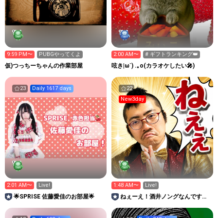
9:59 PM〜
PUBGやってくよ
2:00 AM〜
# ギフトランキング👑
仮)つっちーちゃんの作業部屋
呟き|ω`) .｡o(カラオケしたい🎤)
23
Daily 1617 days
22
New3day
2:01 AM〜
Live!
1:48 AM〜
Live!
🌟SPRISE 佐藤愛佳のお部屋🌟
ねぇーえ！酒井ノングなんですけ
ど！！ねぇえ