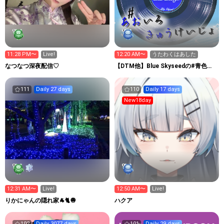
11:28 PM〜
Live!
12:20 AM〜
うたわくはあした
なつなつ深夜配信♡
【DTM他】Blue Skyseedの#青色休
憩所
111
Daily 27 days
110
Daily 17 days
New18day
12:31 AM〜
Live!
12:50 AM〜
Live!
りかにゃんの隠れ家🐐🐈🧅
ハクア
102
Daily 3077 days
101
Daily 29 days