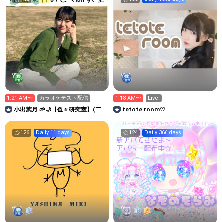
1:21 AM〜
カラオケテスト配信
1:18 AM〜
Live!
小出葉月 ‪🌱🌙‬【色々研究室】(￣^
tetote room♡
￣ゞ
126
Daily 11 days
124
Daily 366 days