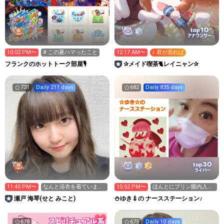
10
top
アナウンサー
10:02 PM〜
# この夏ハマったこと
12:17 AM〜
♪ 君が居れば
フランクのホットトーク部屋🎙
✰メイド喫茶🐈️レイニャン✰
731
Daily 211 days
682
Daily 835 days
30
top
ライバー
11:45 PM〜
なんと浴衣を着ています
10:52 PM〜
ほんとにプリン圏内入り
🫪
たい😭
瀬戸 海琴(せと みこと)
⛄ゆき💉の ナースステーション♪
678
675
Daily 10 days