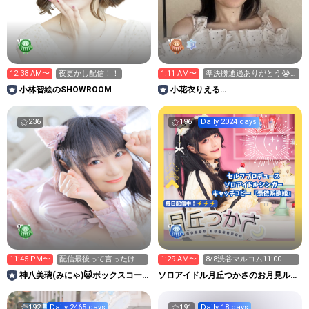
12:38 AM〜
夜更かし配信！！
1:11 AM〜
準決勝通過ありがとう😭
🫶🏻明日から決勝です！！
小林智絵のSHOWROOM
小花衣りえる
No.127LIVEPLANET新アイドル
AD
236
196
Daily 2024 days
11:45 PM〜
配信最後って言ったけど
1:29 AM〜
8/8渋谷マルコム11:00-
明日を最後にするね
11:25 コラボも
神八美璃(みにゃ)🐱ボックスコー
ソロアイドル月丘つかさのお月見ルー
ポレーションアイドルAD🔥
ム☪︎*｡
192
Daily 2465 days
191
Daily 18 days