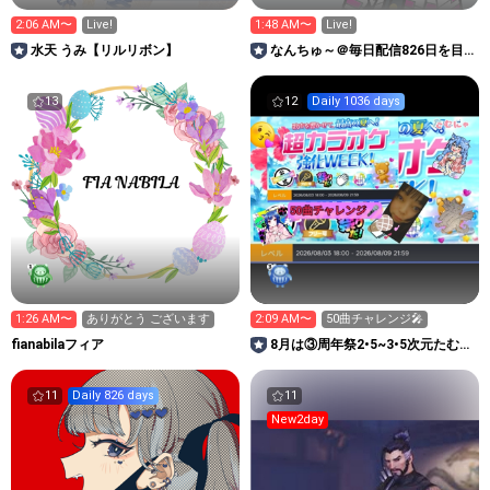
2:06 AM〜
Live!
1:48 AM〜
Live!
水天 うみ【リルリボン】
なんちゅ～＠毎日配信826日を目
指すROOM
13
12
Daily 1036 days
1:26 AM〜
ありがとう ございます
2:09 AM〜
50曲チャレンジ🎤
fianabilaフィア
8月は③周年祭2•5~3•5次元たむに
ゃと遊び場っしょい
11
Daily 826 days
11
New2day