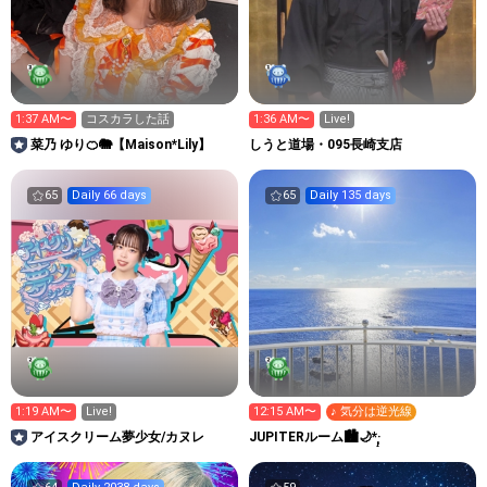
1:37 AM〜
コスカラした話
1:36 AM〜
Live!
菜乃 ゆり🍊🐘【Maison*Lily】
しうと道場・095長崎支店
65
Daily 66 days
65
Daily 135 days
1:19 AM〜
Live!
12:15 AM〜
♪ 気分は逆光線
アイスクリーム夢少女/カヌレ
JUPITERルーム🏙🌙*·̩͙