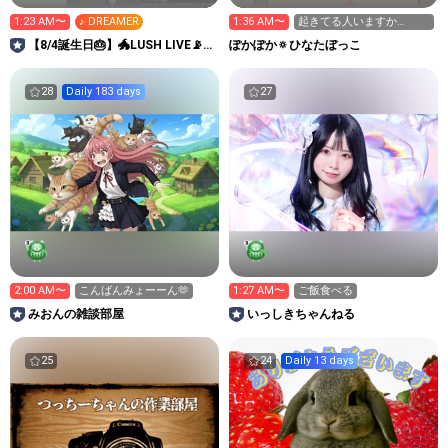
1:23 AM〜
♪ DREAMER
1:36 AM〜
起きてる人いますか
ー？？|´-`)ﾁﾗｯ
【8/4誕生日🎂】🐲LUSH LIVE📡ま
ぽかぽか🔅ひなたぼっこ
ぁーくんMKC🐉
28
Daily 183 days
27
2:00 AM〜
こんばんみょーーん🫶
1:27 AM〜
ご飯食べる
みおんの雑談部屋
いっしきちゃんねる
25
24
Daily 13 days