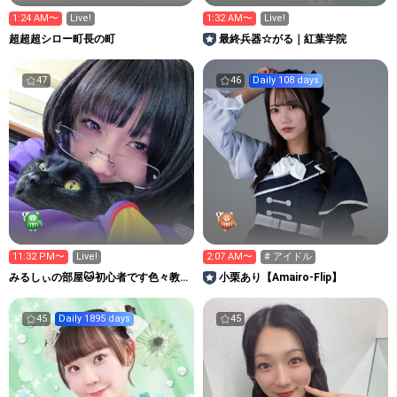
1:24 AM〜
Live!
1:32 AM〜
Live!
超超超シロー町長の町
最終兵器☆がる｜紅葉学院
47
46
Daily 108 days
11:32 PM〜
Live!
2:07 AM〜
# アイドル
みるしぃの部屋🐱初心者です色々教え
小栗あり【Amairo-Flip】
て！
45
Daily 1895 days
45