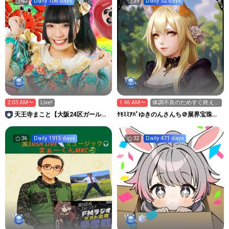
40
Daily 106 days
39
Daily 32 days
2:03 AM〜
Live!
1:46 AM〜
体調不良のためすぐ終えま
す
天王寺まこと【大阪24区ガール
ｹﾓﾐﾐｱﾊﾞゆきのんさんち＠展界宝珠
ズ】OGP5期生
project別館
36
Daily 1915 days
32
Daily 471 days