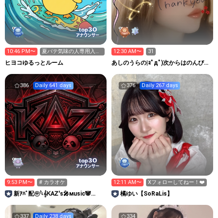
30
top
アナウンサー
10:46 PM〜
夏バテ気味の人専用入口
12:30 AM〜
31
🚪＆歌枠
ヒヨコゆるっとルーム
あしのうらの|ｮﾟдﾟ)次からはのんびり
配信するーむ🦶🏻
386
Daily 641 days
376
Daily 267 days
30
top
アナウンサー
9:53 PM〜
# カラオケ
12:11 AM〜
Xフォローしてねー！❤️
新ｱﾊﾞ配㊥𓆩𝄞ᏦAᏃ'ꜱ🎤ᴍusiᴄ🐼
橘ゆい【SoRaLis】
тogetheʀ𝄞𓆪
337
Daily 238 days
334