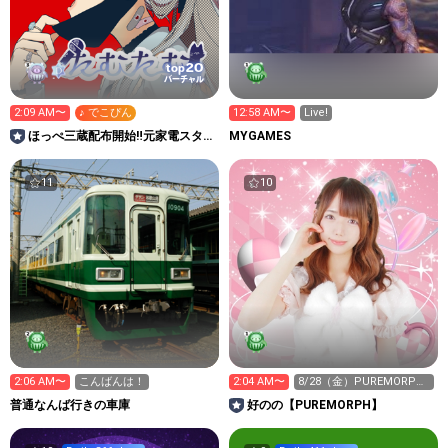
20
top
バーチャル
2:09 AM〜
♪ でこぴん
12:58 AM〜
Live!
ほっぺ三蔵配布開始‼️元家電スタッ
MYGAMES
フたむたむの部屋。
11
10
2:06 AM〜
こんばんは！
2:04 AM〜
8/28（金）PUREMORPH1
周ワンマン！
普通なんば行きの車庫
好のの【PUREMORPH】