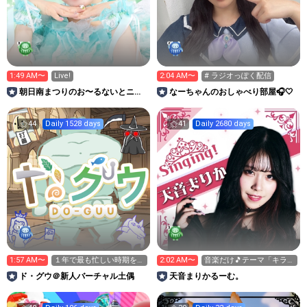
1:49 AM〜
Live!
2:04 AM〜
# ラジオっぽく配信
朝日南まつりのお〜るないとニッ
なーちゃんのおしゃべり部屋🎧🤍
ポン！
44
Daily 1528 days
41
Daily 2680 days
1:57 AM〜
１年で最も忙しい時期を越
2:02 AM〜
音楽だけ🎵テーマ「キラキ
えた。
ラ」
ド・グウ＠新人バーチャル土偶
天音まりかるーむ。