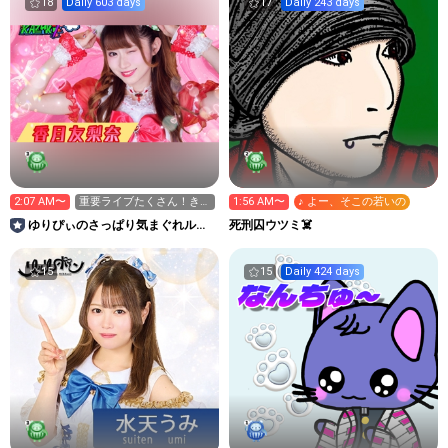
18
Daily 603 days
17
Daily 243 days
2:07 AM〜
重要ライブたくさん！きて
1:56 AM〜
♪ よー、そこの若いの
ね！
ゆりぴぃのさっぱり気まぐれルー
死刑囚ウツミ☠️
ム
15
15
Daily 424 days