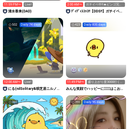
11:59 PM〜
Live!
2:00 AM〜
ガチイベ中‼️🔥ビンゴ完成
まであと少し‼️✨️
清水香来(DAD)
ﾃﾞｨﾃﾞｨｽｺｯｺ!!【DDS!!】ガチイベ参
加中‼️
502
Daily 74 days
423
Daily 835 days
12:00 AM〜
Live!
11:49 PM〜
盛り上がり度3000行くか
力尽きるまで٩(>ω<*
にる(nilSolitary&唄芝居ニルノラ
みんな笑顔でハッピーに🐕‍🦺😇はこお
フ)
Ｃぃぃｅｅｅルーム.
391
391
Daily 95 days