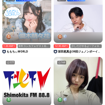
1:20 AM〜
8/8 コンカフェゲスト出勤
12:30 AM〜
少しだけやるよ✨フォロ
来てね♡
ーお願いします🙇‍♂️
ももちぃWORLD
栄田悠真@39回ジュノンボーイ挑
戦中！
177
168