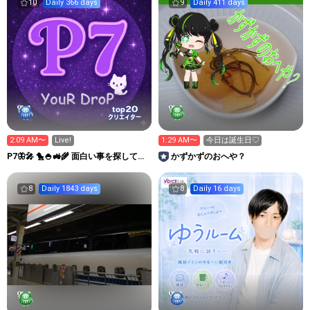
10
Daily 366 days
9
Daily 411 days
20
top
クリエイター
2:09 AM〜
Live!
1:29 AM〜
今日は誕生日♡
P7🦋🎤 🐤🍚🚜🌾 面白い事を探してこ
かずかずのおへや？
☺️
8
Daily 1843 days
8
Daily 16 days