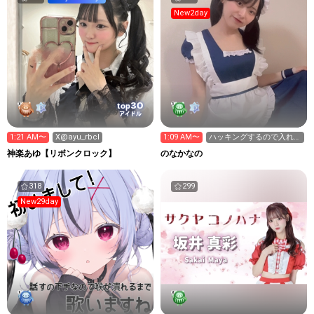
New2day
30
top
アイドル
1:21 AM〜
X@ayu_rbcl
1:09 AM〜
ハッキングするので入れた
方が良いもの教えて
神楽あゆ【リボンクロック】
のなかなの
318
299
New29day