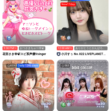
New17day
9:30 PM〜
おつさきちゃ〜🌸🍃
12:00 AM〜
ありがとうとがんばろう
の会
花宮さき🌸🍃スピ系声優Vsinger
小川すぅ No.022 LIVEPLANET新
アイドルAD
619
Daily 1246 days
563
20
30
top
top
声優
アイドル