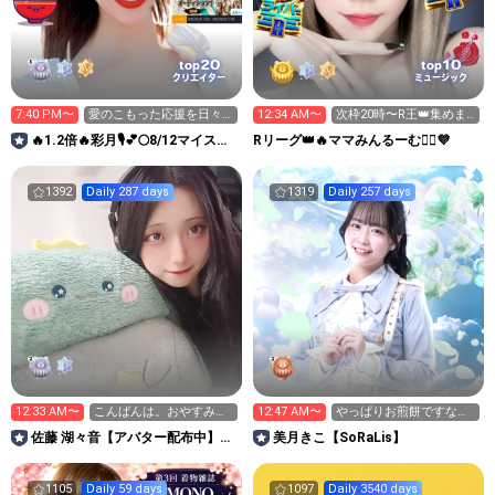
20
10
top
top
クリエイター
ミュージック
7:40 PM〜
愛のこもった応援を日々
12:34 AM〜
次枠20時〜R王👑集めま
ありがとうございます✊😭
す🙋‍♀️
🔥1.2倍🔥彩月🎙️💕🌕8/12マイスタ
Rリーグ👑🔥ママみんるーむ💁‍♀️💜
🔥
1392
Daily 287 days
1319
Daily 257 days
12:33 AM〜
こんばんは。おやすみな
12:47 AM〜
やっぱりお煎餅ですなぁ
さいませ。
🍘焼きませんよ
佐藤 湖々音【アバター配布中】
美月きこ【SoRaLis】
【FIRST DREAM】
1105
Daily 59 days
1097
Daily 3540 days