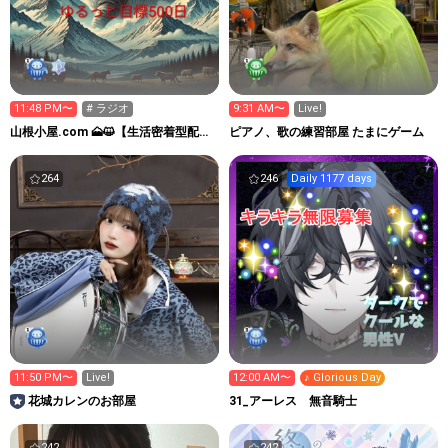
11:48 PM〜
# ラジオ
9:31 AM〜
Live!
山根小屋.com 🗻😺【生活密着型配
ピアノ、歌の練習部屋 たまにゲーム
信】
264
246
Daily 1177 days
11:50 PM〜
Live!
12:00 AM〜
♪ Glorious Day
花城カレンのお部屋
31_アーレス 無音騎士
242
242