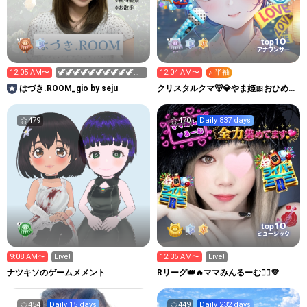
10
top
アナウンサー
12:05 AM〜
🦖🦖🦖🦖🦖🦖🦖🦖🦖🦖🦖
12:04 AM〜
♪ 半袖
🦖🦖🦖🦖🦖🦖🦖🦖🦖🦖🦖
はづき.ROOM_gio by seju
クリスタルクマ🐻💎やま姫🎀おひめ👸
🦖🦖
🌈🏯
479
470
Daily 837 days
10
top
ミュージック
9:08 AM〜
Live!
12:35 AM〜
Live!
ナツキソのゲームメメント
Rリーグ👑🔥ママみんるーむ💁‍♀️💜
454
Daily 15 days
449
Daily 232 days