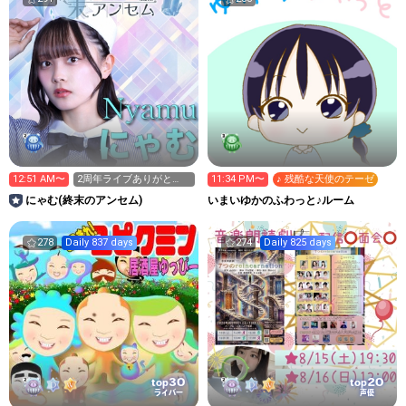
12:51 AM〜
2周年ライブありがと
11:34 PM〜
♪ 残酷な天使のテーゼ
う！🩵
にゃむ(終末のアンセム)
いまいゆかのふわっと♪ルーム
278
Daily 837 days
274
Daily 825 days
30
20
top
top
ライバー
声優