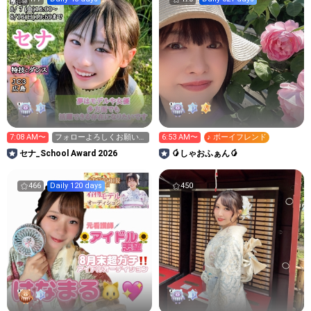
7:08 AM〜
フォローよろしくお願いし
6:53 AM〜
♪ ボーイフレンド
ます！
セナ_School Award 2026
🥭しゃおふぁん🥭
466
Daily 120 days
450