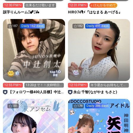
12:30 PM〜
出来るだけ歌います
12:31 PM〜
♪ けんかをやめて
誤字りんルーム⋆͛🦖⋆͛🛵
HIRO74🎙⚡️『はなまる あーげる』
187
Daily 162 days
182
Daily 491 days
10
top
俳優
12:55 PM〜
13:20まで！！次枠明日
12:10 PM〜
キラ星からお待ちしてま
の20:45〜
す💖 13時15分まで！
【フォロワー様400人目標】中辻
永山 千智(ながやま ちさと)
創太🐶⚽️JUNON挑戦中
181
178
Daily 386 days