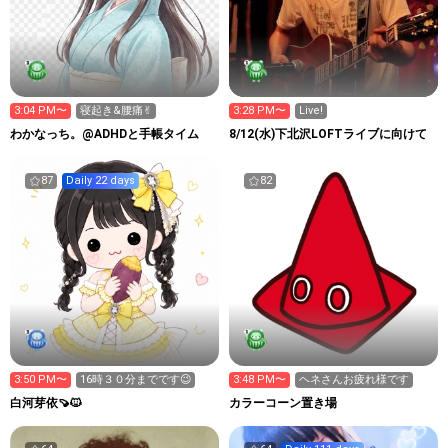
3:04 PM〜
寝起き&腰痛✌︎
3:28 PM〜
Live!
わかなっち。@ADHDと手帳タイム
8/12(水)下北沢LOFTライブに向けて
87
Daily 22 days
82
3:50 PM〜
16時３０分までです😉
3:48 PM〜
ヘネさんお疲れ様です
白河芽依🍠🐱
カラーコーン置き場