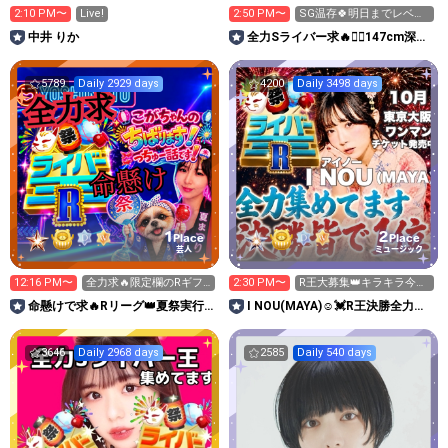
2:10 PM〜
Live!
2:50 PM〜
SG温存🍀明日までレベ上
げ15以上😭❤️‍🔥
中井 りか
全力Sライバー求🔥❤️‍🔥147cm深川
史那のルーム🐸🎈
5789
Daily 2929 days
4200
Daily 3498 days
1
2
Place
Place
芸人
ミュージック
12:16 PM〜
全力求🔥限定欄のRギフ
2:30 PM〜
R王大募集👑キラキラ今日
ト👑昨日までのイベ応援
切は18時以降に🙏
命懸けで求🔥Rリーグ👑夏祭実行
I NOU(MAYA)☺︎︎︎︎💓R王決勝全力挑
感謝✨
委員長🎆こがちゃんのちばります
戦‼️
3646
Daily 2968 days
2585
Daily 540 days