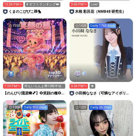
12:24 PM〜
# ギフトランキング👑
3:40 PM〜
Live!
くまのこぴぴこ🧸🐤
木根 彩呂花（NMB48 研究生）
1553
1428
Daily 1760 days
30
top
アナウンサー
1:59 PM〜
何もいらんよ🙈︎15時半頃
3:34 PM〜
🍀
までなのだ
【のんびり隠居🙈💕︎】🌻笑顔の種🌻休
小田桐ななさ（可憐なアイボリ
憩所🍵
ー）
1305
Daily 803 days
1225
Daily 26 days