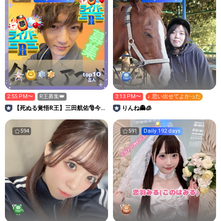
10
top
芸人
2:55 PM〜
R王募集👑
3:13 PM〜
♪ 思い出せてよかった
【死ぬる覚悟R王】三田航佑🎅今
りんね👻🧊
年こそアワード！
594
591
Daily 192 days