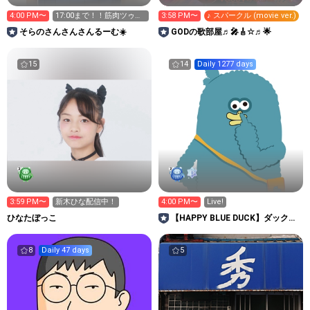
4:00 PM〜
17:00まで！！筋肉ツゥだ
3:58 PM〜
♪ スパークル (movie ver.)
ﾖ☺︎
そらのさんさんさんるーむ☀️
GODの歌部屋♬🎤🎸☆♬🌟
15
14
Daily 1277 days
3:59 PM〜
新木ひな配信中！
4:00 PM〜
Live!
ひなたぼっこ
【HAPPY BLUE DUCK】ダックの
幻ルーム
8
Daily 47 days
5