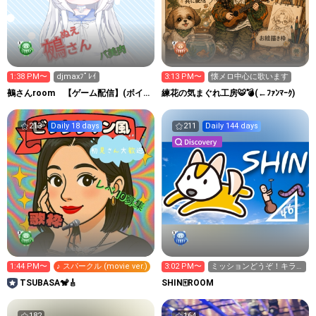
1:38 PM〜
djmaxﾌﾟﾚｲ
3:13 PM〜
懐メロ中心に歌います
鵺さんroom 【ゲーム配信】(ボイチ
練花の気まぐれ工房🐯💣(←ﾌｧﾝﾏｰｸ)
ェン勢）
213
Daily 18 days
211
Daily 144 days
1:44 PM〜
♪ スパークル (movie ver.)
3:02 PM〜
ミッションどうぞ！キラ
星余ってたらください
TSUBASA🐒🎸
SHIN🀄️ROOM
182
164