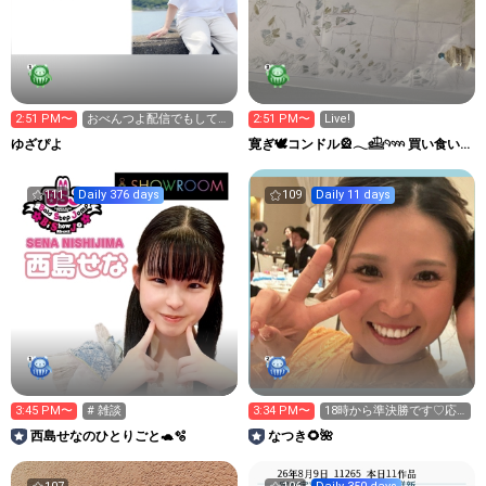
2:51 PM〜
おべんつよ配信でもして
2:51 PM〜
Live!
みます？
ゆざぴよ
寛ぎ🕊️コンドル🎡𓂃𓊝𓄹𓄺 買い食い
要塞⚓️ ‎
111
Daily 376 days
109
Daily 11 days
3:45 PM〜
# 雑談
3:34 PM〜
18時から準決勝です♡応
援よろしくお願いします
西島せなのひとりごと🐢🫧
なつき🌻🌺
🥺