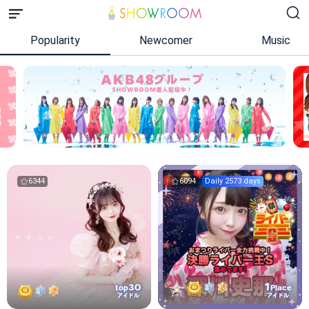
Popularity
Newcomer
Music
6344
6094
Daily 2573 days
1
30
top
Place
アイドル
アイドル