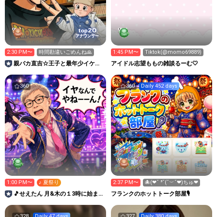
20
top
アナウンサー
2:30 PM〜
時間勘違いごめんね🙏
1:45 PM〜
Tiktok(@momo69889)
親バカ直吉☆王子と最年少イケメ
アイドル志望ももの雑談るーむ🤍
ンライバーなるの部屋
360
360
Daily 452 days
1:00 PM〜
♪ 夏祭り
2:37 PM〜
🐙(❤˘ ³˘(˘︶˘❤)ちゅ❤
🎵せえたん 月&木の１3時に始まる
フランクのホットトーク部屋🎙
懐メロ部屋♬🎤
328
Daily 47 days
327
Daily 380 days