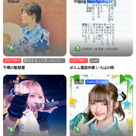
107
106
Daily 350 days
2:57 PM〜
配信するって言っちゃた
2:27 PM〜
Live!
からゆったりまったり！
千尋の歌部屋
ポエム落語作家:いろはの咲
103
98
Daily 82 days