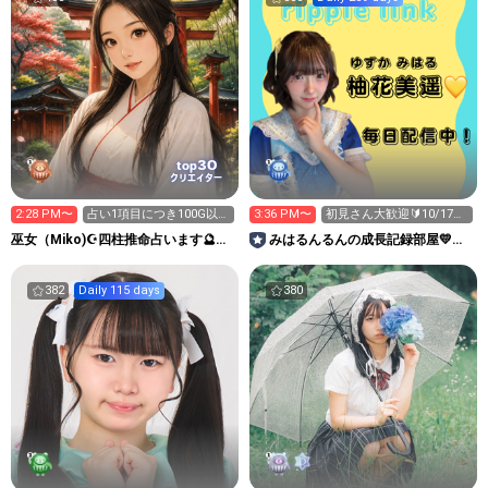
30
top
クリエイター
2:28 PM〜
占い1項目につき100G以上
3:36 PM〜
初見さん大歓迎🔰10/17最
頂いてます🔮
大規模ワンマン📍恵比寿
巫女（Miko)☪️四柱推命占います🔮イ
みはるんるんの成長記録部屋💛
ベント1位有難う
ripple link
382
Daily 115 days
380