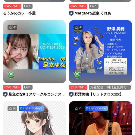
3:45 PM〜
Live!
3:45 PM〜
Live!
るうかのカレー小屋
Margaret/恋泉 くれあ
98
98
3:52 PM〜
Live!
3:19 PM〜
お昼配信！明日五反田で
ライブあります！
足立ゆな#ミスサークルコンテス
野澤美穂【リットクロスxxx】
ト
96
Daily 408 days
91
Daily 22 days