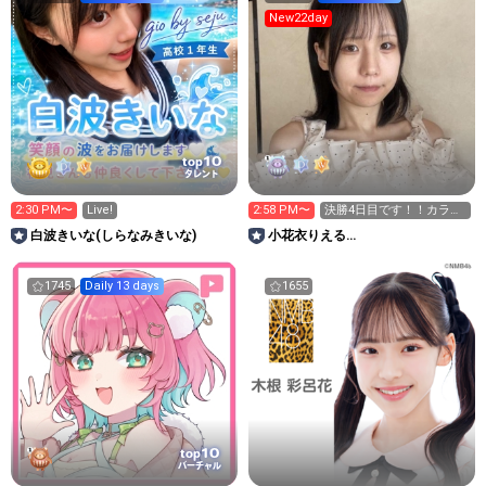
New22day
10
top
タレント
2:30 PM〜
Live!
2:58 PM〜
決勝4日目です！！カラオ
ケ＆都道府県集めたい
白波きいな(しらなみきいな)
小花衣りえる
な！
No.127LIVEPLANET新アイドル
AD
1745
Daily 13 days
1655
10
top
バーチャル