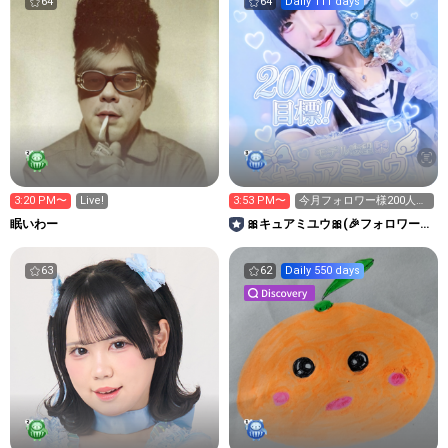
64
64
Daily 111 days
3:20 PM〜
Live!
3:53 PM〜
今月フォロワー様200人目
標！皆と達成したいで
眠いわー
🎀キュアミユウ🎀‪(🎉フォロワー様
す！
100人ありがとう🎂)
63
62
Daily 550 days