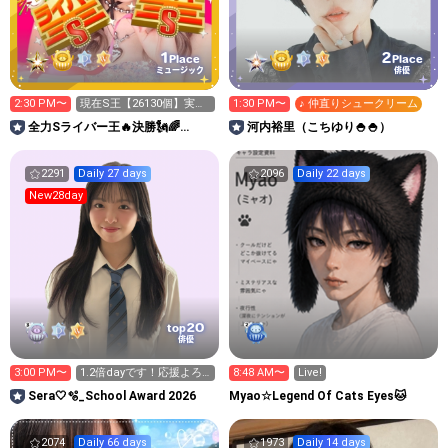
1
2
Place
Place
ミュージック
俳優
2:30 PM〜
現在S王【26130個】実際
1:30 PM〜
♪ 仲直りシュークリーム
の獲得数カウント中
全力Sライバー王🔥決勝🗽🌈
河内裕里（こちゆり🍚🍚）
Annnnnaの空⛱
2291
Daily 27 days
2096
Daily 22 days
New28day
20
top
俳優
3:00 PM〜
1.2倍dayです！応援よろ
8:48 AM〜
Live!
しくお願いします☺️
Sera🤍🫧_School Award 2026
Myao☆Legend Of Cats Eyes🐱
2074
Daily 66 days
1973
Daily 14 days