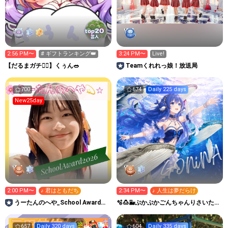
20
top
芸人
2:56 PM〜
# ギフトランキング👑
3:24 PM〜
Live!
【だるまガチ❤️‍🔥】くぅん🥗
Teamくれれっ娘！放送局
700
674
Daily 225 days
New25day
2:00 PM〜
♪ 君はともだち
2:34 PM〜
♪ 人生は夢だらけ
うーたんのへや_School Award
🫧🍮🐳ぷかぷかごんちゃんりさいたる
2026
🐳🍮🫧
657
Daily 320 days
604
Daily 335 days