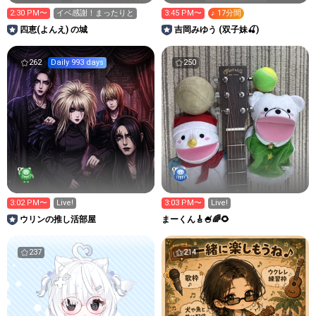
2:30 PM〜
イベ感謝！まったりと
3:45 PM〜
♪ 17分間
四恵(よんえ) の城
吉岡みゆう (双子妹🍒)
262
Daily 993 days
250
3:02 PM〜
Live!
3:03 PM〜
Live!
ウリンの推し活部屋
まーくん🎸🍧🌈🌻
237
214