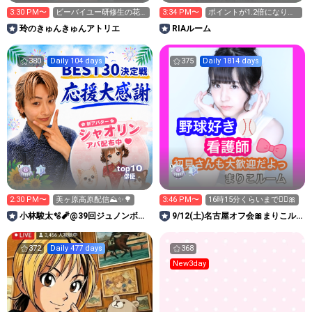
3:30 PM〜
ビーバイユー研修生の花
3:34 PM〜
ポイントが1.2倍になりま
園玲です！
す❣️
玲のきゅんきゅんアトリエ
RIAルーム
380
Daily 104 days
375
Daily 1814 days
10
top
俳優
2:30 PM〜
美ヶ原高原配信⛰️✨️🌳
3:46 PM〜
16時15分くらいまで🙇‍♀️🎀
小林駿太🫧🧨@39回ジュノンボー
9/12(土)名古屋オフ会🎀まりこル
イ挑戦中！
ーム♡🎀
372
Daily 477 days
368
New3day