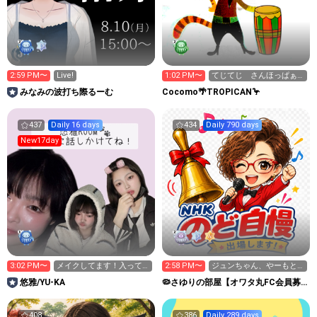
2:59 PM〜
Live!
1:02 PM〜
てじてじ さんほっぱぁ
ーさんが100回目の訪問🎉
みなみの波打ち際るーむ
Cocomo🌴TROPICAN🦩
437
Daily 16 days
434
Daily 790 days
New17day
3:02 PM〜
メイクしてます！入って
2:58 PM〜
ジュンちゃん、やーもと
これる人お待ちしてま
奈良ドライブ🚗³₃
悠雅/YU‐KA
🦠さゆりの部屋【オワタ丸FC会員募
す！
集中❣️】埋もれた昭和歌謡
408
386
Daily 289 days