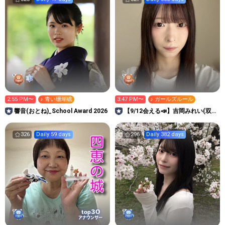
2:55 PM〜
♪ 青い珊瑚礁
3:47 PM〜
♪ ガールズルール
響音(おとね)_School Award 2026
【9/12会える📣】吉岡みれい(双子
姉🍒)
326
Daily 59 days
296
Daily 382 days
30
top
アナウンサー