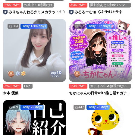
2:56 PM〜
作業中！1時間だけ
3:36 PM〜
撮影会あと1枠📸ワンマン
チケットゲット待ってま
みりちゃんねる@ミスカラット2.0
みるるーむ🎀《ｽﾀｰﾘｯﾄｽﾄｰﾘｰ》
す!
563
Daily 1384 days
557
Daily 317 days
10
top
ライバー
3:57 PM〜
Live!
2:38 PM〜
ガチイベ中🔥無理のない
範囲で応援お願いします‼️
木本 優菜
ちかにゃんの日常with推し活❣️ ガチイ
ベ🔥
469
Daily 72 days
447
Daily 23 days