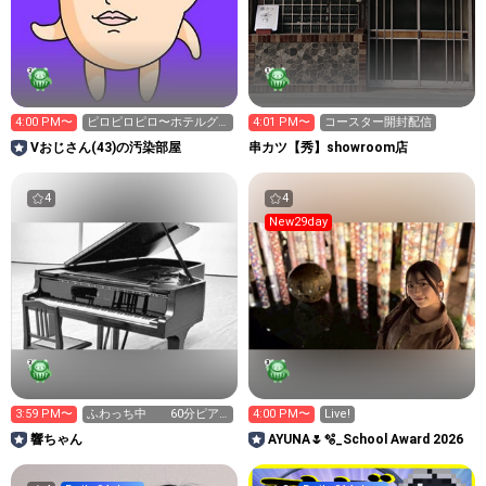
4:00 PM〜
ピロピロピロ〜ホテルグ
4:01 PM〜
コースター開封配信
ローバルビュー新潟か
Vおじさん(43)の汚染部屋
串カツ【秀】showroom店
ら。
4
4
New29day
3:59 PM〜
ふわっち中 60分ピア
4:00 PM〜
Live!
ノ練習配信
響ちゃん
AYUNA🌷🫧_School Award 2026