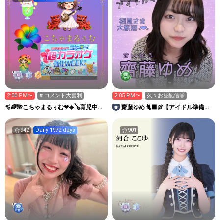
2:00 PM〜
# コメント大喜利
2:05 PM〜
久々お昼配信🌞
🫧🌈🌺こちゃまるぅむ❤☀️🪕育児中️🪄
齋藤ゆめ 🐈‍⬛🍖【アイドル準備
7周年🫧
中】
942
Daily 1972 days
901