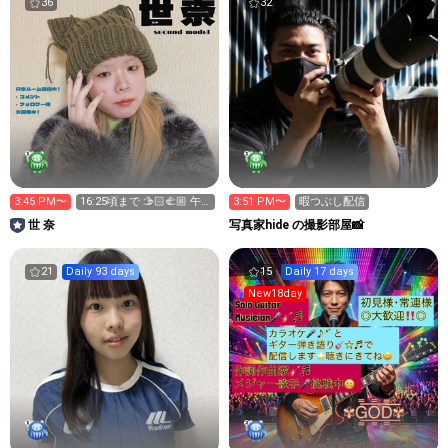
36
32
3:45 PM〜
16:25頃まで 🫱🏻‍🫲🏼 午
3:51 PM〜
暇つぶし配信
後のキラ星募 !
世 奈
写真家hide の撮影部屋📸
21
Daily 93 days
15
Daily 17 days
New18day