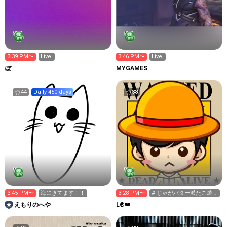
3:39 PM〜
Live!
3:46 PM〜
Live!
ぽ
MYGAMES
44
Daily 450 days
38
3:45 PM〜
海にきてます！！
3:28 PM〜
# じゃがバター派たこ焼き
派
えもりのへや
L®︎👑