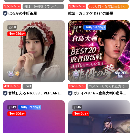
3:50 PM〜
明日！@渋谷にてライ
3:39 PM〜
♪ ふり向くな君は美しい～
ブ！
高校サッカーの歌～
はるかの小町茶屋
雑談・カラオケ Dashの部屋
58
50
Daily 93 days
New25day
20
top
俳優
4:00 PM〜
Live!
3:45 PM〜
コメントしてくれた方に
第一印象😍😍😍
音城しえる No.088 LIVEPLANET
ガチイベ8.16～倉島大輔☪🍟🍵
新アイドルAD
@39回ジュノンボーイ挑戦中
49
Daily 19 days
46
New20day
New6day