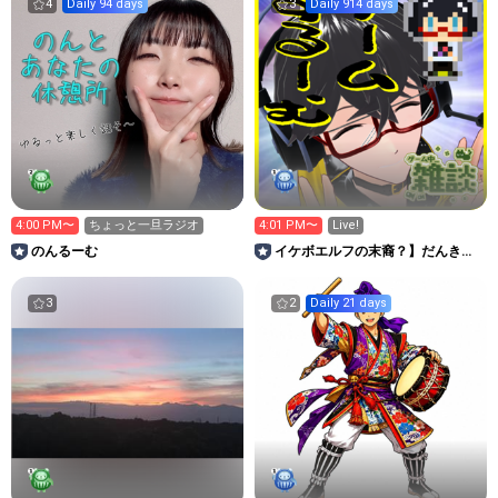
4
Daily 94 days
3
Daily 914 days
4:00 PM〜
ちょっと一旦ラジオ
4:01 PM〜
Live!
のんるーむ
イケボエルフの末裔？】だんきゅ
んがゲーム実況解説するーむ🎮
3
2
Daily 21 days