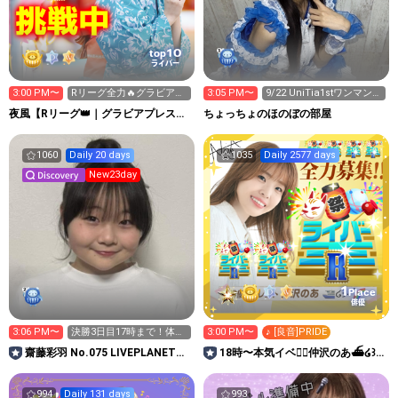
10
top
ライバー
3:00 PM〜
Rリーグ全力🔥グラビアプ
3:05 PM〜
9/22 UniTia1stワンマンラ
レス写真集🔥
イブ決定‼️
夜風【Rリーグ👑｜グラビアプレス写
ちょっちょのほのぼの部屋
真集イベ中】
1060
Daily 20 days
1035
Daily 2577 days
New23day
1
Place
俳優
3:06 PM〜
決勝3日目17時まで！体調
3:00 PM〜
♪ [良音]PRIDE
次第で時間変更しま🙏
齋藤彩羽 No.075 LIVEPLANET新
18時〜本気イベ❤️‍🔥仲沢のあ⛴໒꒱·
アイドルAD
ﾟ🌈Rリーグ
994
Daily 131 days
993