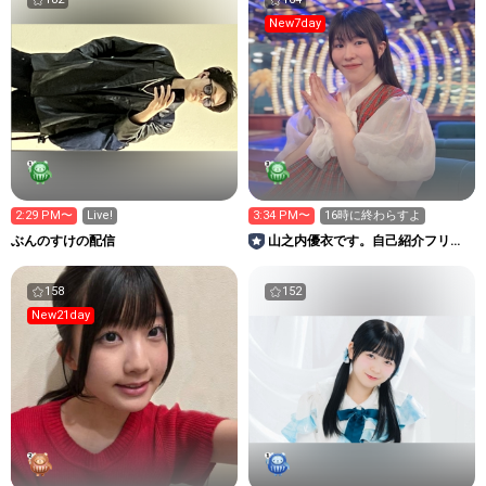
New7day
2:29 PM〜
Live!
3:34 PM〜
16時に終わらすよ
ぶんのすけの配信
山之内優衣です。自己紹介フリッ
プを作る
158
152
New21day