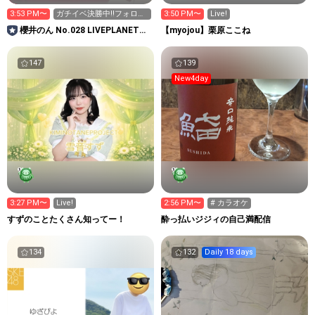
3:53 PM〜
ガチイベ決勝中‼️フォロー
3:50 PM〜
Live!
キラ星お待ちしてます🌟
櫻井のん No.028 LIVEPLANET新
【myojou】栗原ここね
アイドルAD
147
139
New4day
3:27 PM〜
Live!
2:56 PM〜
# カラオケ
すずのことたくさん知ってー！
酔っ払いジジィの自己満配信
134
132
Daily 18 days