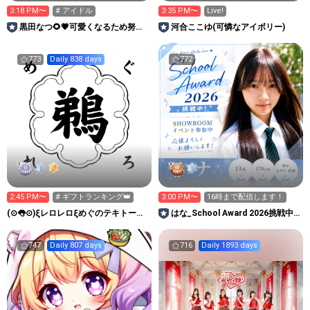
3:18 PM〜
# アイドル
3:35 PM〜
Live!
黒田なつ🌻💗可愛くなるため努力
河合ここゆ(可憐なアイボリー)
中
773
Daily 838 days
772
2:45 PM〜
# ギフトランキング👑
3:00 PM〜
16時まで配信します！
(⊙👅⊙)ξレロレロξめぐのテキトーる
はな_School Award 2026挑戦中
ーむ ξ
です🍀
747
Daily 807 days
716
Daily 1893 days