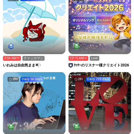
2:54 AM〜
チャッカマン
12:10 AM〜
Live!
いわみは自由気まま𖤐 ̖́-‬
ｹｯﾂｰのリスナー様クリエイト2026
288
Daily 56 days
281
Daily 709 days