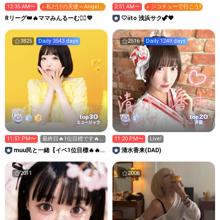
12:35 AM〜
♪ 私だけの天使～Angel
2:51 AM〜
♪ ジコチューで行こう!
～
Rリーグ👑🔥ママみんるーむ💁‍♀️💜
🤍iito ‎浅浜サク🦖🤎
3825
Daily 3543 days
2516
Daily 1249 days
30
20
top
top
ミュージック
声優
11:51 PM〜
最終日🔥1位目標です🔥
11:20 PM〜
Live!
応援お願いします😭
muu民と一緒【イベ1位目標🔥🔥
清水香来(DAD)
🔥お休み中🥹】
2011
2006