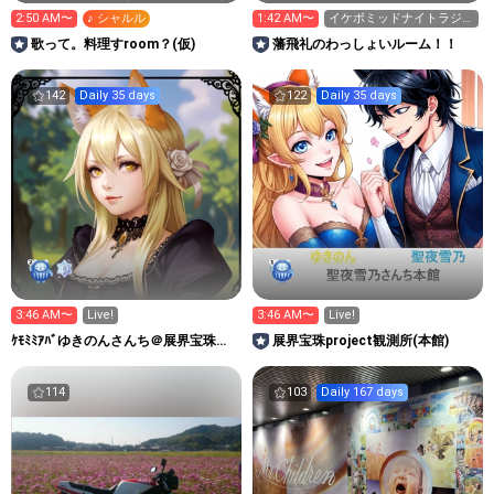
2:50 AM〜
♪ シャルル
1:42 AM〜
イケボミッドナイトラジオ
📻M1ラストイヤーはじま
歌って。料理すroom？(仮)
藩飛礼のわっしょいルーム！！
る
142
Daily 35 days
122
Daily 35 days
3:46 AM〜
Live!
3:46 AM〜
Live!
ｹﾓﾐﾐｱﾊﾞゆきのんさんち＠展界宝珠
展界宝珠project観測所(本館)
project別館
114
103
Daily 167 days