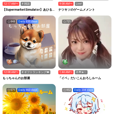
12:17 AM〜
# 雑談
9:08 AM〜
Live!
【SupermarketSimulator】あひる
ナツキソのゲームメメント
マン観察室
848
Daily 835 days
721
12:08 AM〜
# ギフトランキング👑
1:44 AM〜
💩🌟💫✨️
もっちゃんのお部屋
「イベ」だいこんおろしルーム
571
Daily 460 days
452
Daily 204 days