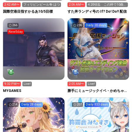
2:42 AM〜
フィリピンビール🍻 はつ
2:06 AM〜
4:20頃迄 この枠で10曲歌
いきります
国際空港目指すかるあ10/5目標
すた丼ランディ号の If? Do! Do!! 配信
266
236
Daily 20 days
New5day
9:32 PM〜
Live!
2:05 AM〜
Live!
MYGAMES
勝手にミュージックイベ・かめちゃん
作詞作曲ルーム
214
Daily 28 days
207
Daily 833 days