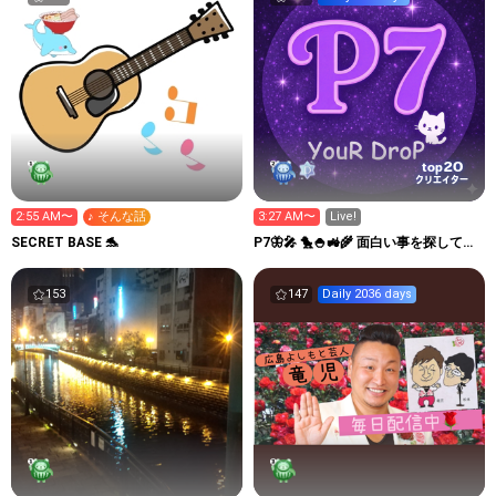
20
top
クリエイター
2:55 AM〜
♪ そんな話
3:27 AM〜
Live!
SECRET BASE 🐬
P7🦋🎤 🐤🍚🚜🌾 面白い事を探してこ
☺️
153
147
Daily 2036 days