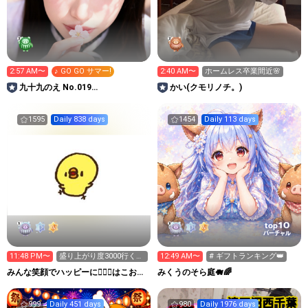
2:57 AM〜
♪ GO GO サマー!
2:40 AM〜
ホームレス卒業間近🌸
九十九のえ No.019
かい(クモリノチ。)
DUALDORMIDOLS
1595
Daily 838 days
1454
Daily 113 days
10
top
バーチャル
11:48 PM〜
盛り上がり度3000行くか
12:49 AM〜
# ギフトランキング👑
力尽きるまで٩(>ω<*
みんな笑顔でハッピーに🐕‍🦺😇はこお
みくうのそら庭🐗🌈
Ｃぃぃｅｅｅルーム.
999
Daily 451 days
980
Daily 1976 days