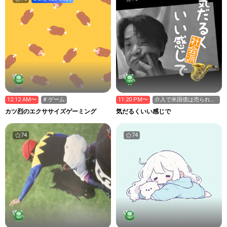
12:12 AM〜
# ゲーム
11:20 PM〜
介入で米国債は売られて
いなかった。リバースレ
カツ烈のエクササイズゲーミング
気だるくいい感じで
ポ
74
74