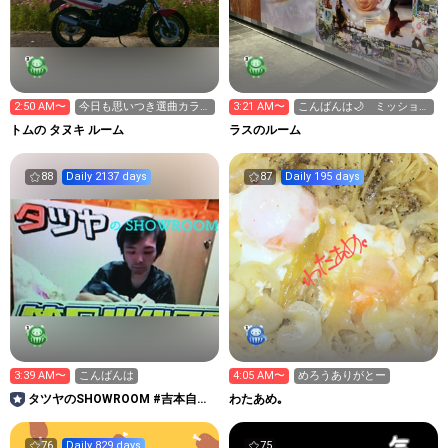
2:50 AM〜
今日も思いつき選曲カラオ
3:21 AM〜
こんばんは🌙 ミッション
ケ練習配信です✨😺🐭
大歓迎‼️
トムの タヌキ ルーム
ラスのルーム
88
Daily 2137 days
87
Daily 195 days
3:39 AM〜
こんばんは
4:05 AM〜
めろうありがとー
タツヤのSHOWROOM #吉本自宅
わたあめ｡
劇場
76
Daily 829 days
75