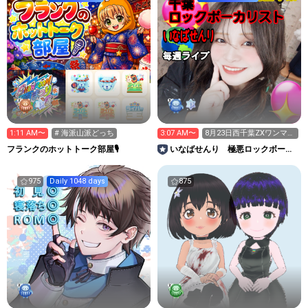
1:11 AM〜
# 海派山派どっち
3:07 AM〜
8月23日西千葉ZXワンマン
ライブ生バンドあり
フランクのホットトーク部屋🎙
いなばせんり 極悪ロックボーカ
リストです
975
Daily 1048 days
875