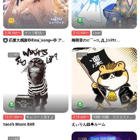
10
top
ミュージック
3:38 AM〜
ゲリラ配信✨
2:10 AM〜
Live!
応援大感謝🌻Rina¨̮song➸🌻 アニ
梅雨音の⊂⌒~⊃_Д_)⊃ｽﾔｧ...
メ主題歌担当中
187
168
12:31 AM〜
# レコード流すよ
2:18 AM〜
43曲/50曲 リクエストは
ルームプロフィール
taco's Music BAR
えぃりん‪🐹🔔ルーム
159
155
Daily 369 days