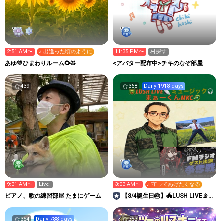
2:51 AM〜
♪ 出逢った頃のように
11:35 PM〜
村探す
あゆ💛ひまわりルーム🌻🐱
<アバター配布中>チキのなぞ部屋
439
368
Daily 1918 days
9:31 AM〜
Live!
3:03 AM〜
♪ 守ってあげたくなる
ピアノ、歌の練習部屋 たまにゲーム
【8/4誕生日🎂】🐲LUSH LIVE📡ま
ぁーくんMKC🐉
354
Daily 788 days
353