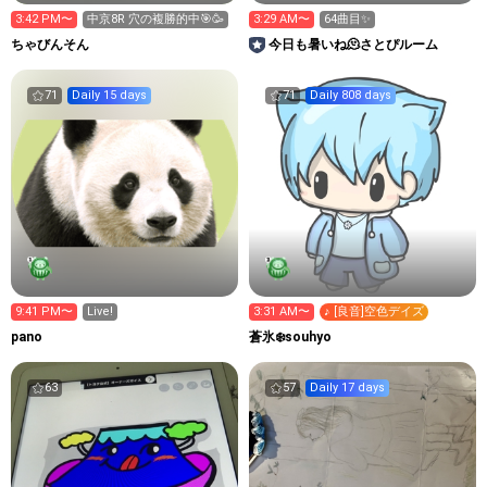
3:42 PM〜
中京8R 穴の複勝的中🎯🥳
3:29 AM〜
64曲目✨
ちゃびんそん
今日も暑いね🫠さとぴルーム
71
Daily 15 days
71
Daily 808 days
9:41 PM〜
Live!
3:31 AM〜
♪ [良音]空色デイズ
pano
蒼氷❄️souhyo
63
57
Daily 17 days