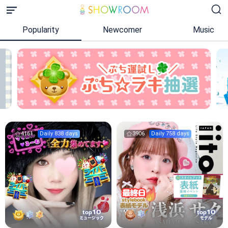
Popularity
Newcomer
Music
4161
Daily 838 days
3906
Daily 758 days
10
10
top
top
ミュージック
モデル