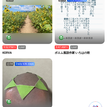
9:52 PM〜
Live!
3:47 AM〜
Live!
KERVA
ポエム落語作家:いろはの咲
14
Daily 636 days