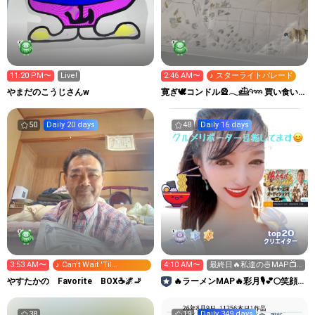
11:20 PM〜
Live!
2:46 AM〜
♪ スターライトパレード
やまだのこうじさんw
寛ぎ🕊️コンドル🎡𓂃𓊝𓄹𓄺 買い食い
要塞⚓️ ‎
50
Daily 20 days
48
Daily 16 days
20
top
クリエイター
3:53 AM〜
♪ Can't Wait 'Til
4:10 AM〜
最終日🔥私達の🍜MAP📺
Christmas
リポーター🔥
やすたかの Favorite BOX☕🌌🚬
🔥ラーメンMAP🔥彩月🎙️💕🌕笑顔
咲き誇る場所へ🔥
38
19
Daily 349 days